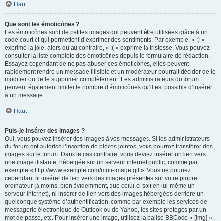
Haut
Que sont les émoticônes ?
Les émoticônes sont de petites images qui peuvent être utilisées grâce à un
code court et qui permettent d’exprimer des sentiments. Par exemple, « :) »
exprime la joie, alors qu’au contraire, « :( » exprime la tristesse. Vous pouvez
consulter la liste complète des émoticônes depuis le formulaire de rédaction.
Essayez cependant de ne pas abuser des émoticônes, elles peuvent
rapidement rendre un message illisible et un modérateur pourrait décider de le
modifier ou de le supprimer complètement. Les administrateurs du forum
peuvent également limiter le nombre d’émoticônes qu’il est possible d’insérer
à un message.
Haut
Puis-je insérer des images ?
Oui, vous pouvez insérer des images à vos messages. Si les administrateurs
du forum ont autorisé l’insertion de pièces jointes, vous pourrez transférer des
images sur le forum. Dans le cas contraire, vous devrez insérer un lien vers
une image distante, hébergée sur un serveur internet public, comme par
exemple « http://www.exemple.com/mon-image.gif ». Vous ne pourrez
cependant ni insérer de lien vers des images présentes sur votre propre
ordinateur (à moins, bien évidemment, que celui-ci soit en lui-même un
serveur internet), ni insérer de lien vers des images hébergées derrière un
quelconque système d’authentification, comme par exemple les services de
messagerie électronique de Outlook ou de Yahoo, les sites protégés par un
mot de passe, etc. Pour insérer une image, utilisez la balise BBCode « [img] ».