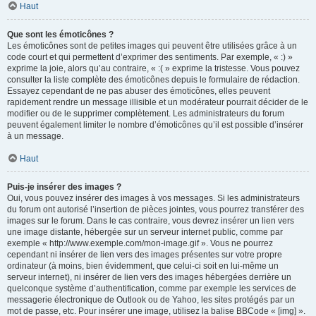
Haut
Que sont les émoticônes ?
Les émoticônes sont de petites images qui peuvent être utilisées grâce à un
code court et qui permettent d’exprimer des sentiments. Par exemple, « :) »
exprime la joie, alors qu’au contraire, « :( » exprime la tristesse. Vous pouvez
consulter la liste complète des émoticônes depuis le formulaire de rédaction.
Essayez cependant de ne pas abuser des émoticônes, elles peuvent
rapidement rendre un message illisible et un modérateur pourrait décider de le
modifier ou de le supprimer complètement. Les administrateurs du forum
peuvent également limiter le nombre d’émoticônes qu’il est possible d’insérer
à un message.
Haut
Puis-je insérer des images ?
Oui, vous pouvez insérer des images à vos messages. Si les administrateurs
du forum ont autorisé l’insertion de pièces jointes, vous pourrez transférer des
images sur le forum. Dans le cas contraire, vous devrez insérer un lien vers
une image distante, hébergée sur un serveur internet public, comme par
exemple « http://www.exemple.com/mon-image.gif ». Vous ne pourrez
cependant ni insérer de lien vers des images présentes sur votre propre
ordinateur (à moins, bien évidemment, que celui-ci soit en lui-même un
serveur internet), ni insérer de lien vers des images hébergées derrière un
quelconque système d’authentification, comme par exemple les services de
messagerie électronique de Outlook ou de Yahoo, les sites protégés par un
mot de passe, etc. Pour insérer une image, utilisez la balise BBCode « [img] ».