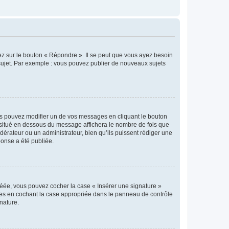
ez sur le bouton « Répondre ». Il se peut que vous ayez besoin
 sujet. Par exemple : vous pouvez publier de nouveaux sujets
s pouvez modifier un de vos messages en cliquant le bouton
e situé en dessous du message affichera le nombre de fois que
modérateur ou un administrateur, bien qu’ils puissent rédiger une
ponse a été publiée.
réée, vous pouvez cocher la case « Insérer une signature »
ages en cochant la case appropriée dans le panneau de contrôle
gnature.