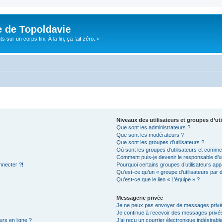
e de Topoldavie
sur un corps fini. À la fin, ça fait zéro. »
Niveaux des utilisateurs et groupes d’uti
Que sont les administrateurs ?
Que sont les modérateurs ?
Que sont les groupes d’utilisateurs ?
Où sont les groupes d’utilisateurs et commen
Comment puis-je devenir le responsable d’un
nnecter ?!
Pourquoi certains groupes d’utilisateurs app
Qu’est-ce qu’un « groupe d’utilisateurs par 
Qu’est-ce que le lien « L’équipe » ?
Messagerie privée
Je ne peux pas envoyer de messages privé
Je continue à recevoir des messages privés 
urs en ligne ?
J’ai reçu un courrier électronique indésirabl