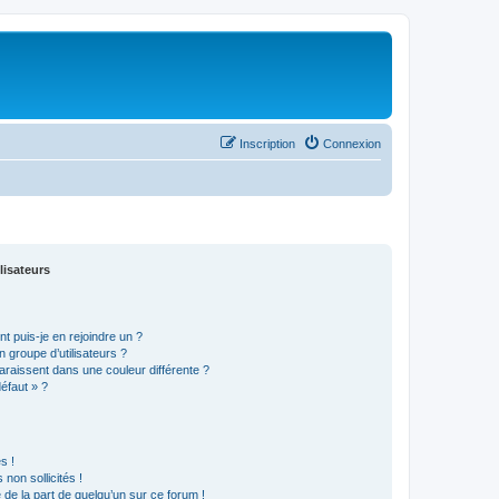
Inscription
Connexion
lisateurs
t puis-je en rejoindre un ?
 groupe d’utilisateurs ?
araissent dans une couleur différente ?
défaut » ?
s !
non sollicités !
e de la part de quelqu’un sur ce forum !