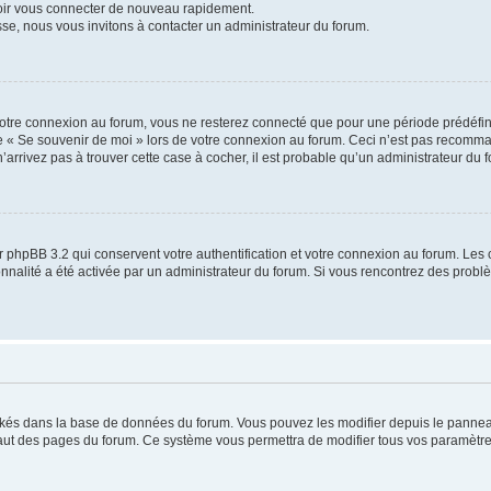
voir vous connecter de nouveau rapidement.
sse, nous vous invitons à contacter un administrateur du forum.
otre connexion au forum, vous ne resterez connecté que pour une période prédéfinie
se « Se souvenir de moi » lors de votre connexion au forum. Ceci n’est pas recomm
’arrivez pas à trouver cette case à cocher, il est probable qu’un administrateur du fo
 phpBB 3.2 qui conservent votre authentification et votre connexion au forum. Les 
tionnalité a été activée par un administrateur du forum. Si vous rencontrez des pro
ockés dans la base de données du forum. Vous pouvez les modifier depuis le panneau 
haut des pages du forum. Ce système vous permettra de modifier tous vos paramètre