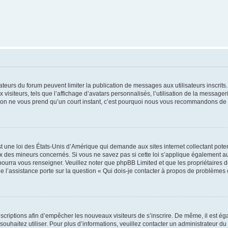
trateurs du forum peuvent limiter la publication de messages aux utilisateurs inscri
visiteurs, tels que l’affichage d’avatars personnalisés, l’utilisation de la messager
ription ne vous prend qu’un court instant, c’est pourquoi nous vous recommandons de l
t une loi des États-Unis d’Amérique qui demande aux sites internet collectant pot
 des mineurs concernés. Si vous ne savez pas si cette loi s’applique également au
 pourra vous renseigner. Veuillez noter que phpBB Limited et que les propriétaires
ue l’assistance porte sur la question « Qui dois-je contacter à propos de problèmes 
inscriptions afin d’empêcher les nouveaux visiteurs de s’inscrire. De même, il est é
s souhaitez utiliser. Pour plus d’informations, veuillez contacter un administrateur du