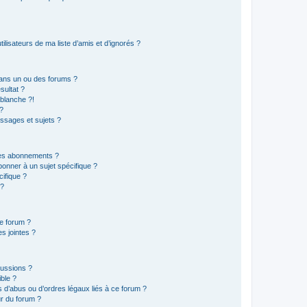
lisateurs de ma liste d’amis et d’ignorés ?
ans un ou des forums ?
sultat ?
blanche ?!
?
ssages et sujets ?
t les abonnements ?
onner à un sujet spécifique ?
ifique ?
 ?
ce forum ?
s jointes ?
cussions ?
ible ?
 d’abus ou d’ordres légaux liés à ce forum ?
r du forum ?