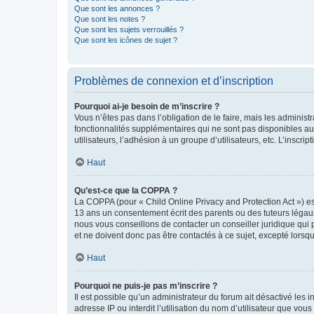
Que sont les annonces ?
Que sont les notes ?
Que sont les sujets verrouillés ?
Que sont les icônes de sujet ?
Problèmes de connexion et d’inscription
Pourquoi ai-je besoin de m’inscrire ?
Vous n’êtes pas dans l’obligation de le faire, mais les adminis
fonctionnalités supplémentaires qui ne sont pas disponibles aux 
utilisateurs, l’adhésion à un groupe d’utilisateurs, etc. L’insc
Haut
Qu’est-ce que la COPPA ?
La COPPA (pour « Child Online Privacy and Protection Act ») es
13 ans un consentement écrit des parents ou des tuteurs légaux
nous vous conseillons de contacter un conseiller juridique qui
et ne doivent donc pas être contactés à ce sujet, excepté lorsq
Haut
Pourquoi ne puis-je pas m’inscrire ?
Il est possible qu’un administrateur du forum ait désactivé les 
adresse IP ou interdit l’utilisation du nom d’utilisateur que vou