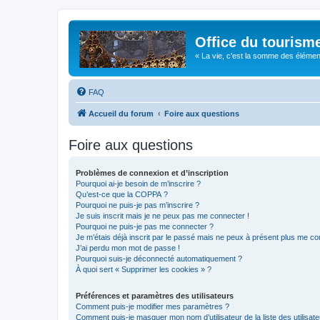
Office du tourism
« La vie, c'est la somme des éléments 
FAQ
Accueil du forum
Foire aux questions
Foire aux questions
Problèmes de connexion et d’inscription
Pourquoi ai-je besoin de m’inscrire ?
Qu’est-ce que la COPPA ?
Pourquoi ne puis-je pas m’inscrire ?
Je suis inscrit mais je ne peux pas me connecter !
Pourquoi ne puis-je pas me connecter ?
Je m’étais déjà inscrit par le passé mais ne peux à présent plus me co
J’ai perdu mon mot de passe !
Pourquoi suis-je déconnecté automatiquement ?
À quoi sert « Supprimer les cookies » ?
Préférences et paramètres des utilisateurs
Comment puis-je modifier mes paramètres ?
Comment puis-je masquer mon nom d’utilisateur de la liste des utilisate