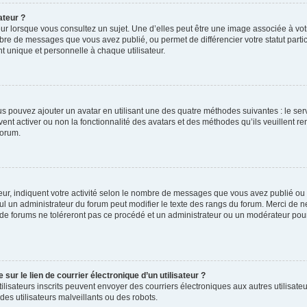
ateur ?
ur lorsque vous consultez un sujet. Une d’elles peut être une image associée à vo
mbre de messages que vous avez publié, ou permet de différencier votre statut parti
 unique et personnelle à chaque utilisateur.
ous pouvez ajouter un avatar en utilisant une des quatre méthodes suivantes : le serv
ent activer ou non la fonctionnalité des avatars et des méthodes qu’ils veuillent ren
forum.
ur, indiquent votre activité selon le nombre de messages que vous avez publié ou id
eul un administrateur du forum peut modifier le texte des rangs du forum. Merci de 
de forums ne toléreront pas ce procédé et un administrateur ou un modérateur pou
ur le lien de courrier électronique d’un utilisateur ?
s utilisateurs inscrits peuvent envoyer des courriers électroniques aux autres utili
es utilisateurs malveillants ou des robots.