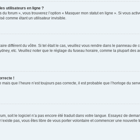
s utilisateurs en ligne ?
s du forum », vous trouverez l’option « Masquer mon statut en ligne ». Si vous activ
é comme étant un utilisateur invisible.
aire différent du vôtre. Si tel était le cas, veuillez vous rendre dans le panneau de co
ey, etc. Veuillez noter que le réglage du fuseau horaire, comme la plupart des autr
orrecte !
 mais que l’heure n’est toujours pas correcte, il est probable que l’horloge du serve
orum, soit le logiciel n’a pas encore été traduit dans votre langue. Essayez de deman
 n’existe pas, vous êtes libre de vous porter volontaire et commencer une nouvelle t