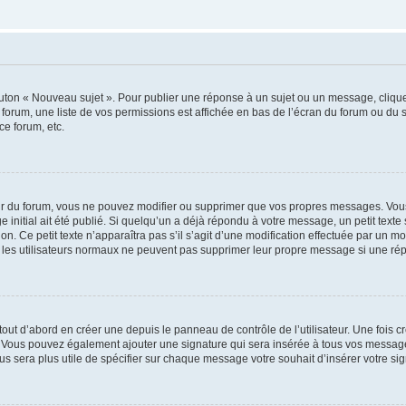
outon « Nouveau sujet ». Pour publier une réponse à un sujet ou un message, cliqu
 forum, une liste de vos permissions est affichée en bas de l’écran du forum ou du
ce forum, etc.
r du forum, vous ne pouvez modifier ou supprimer que vos propres messages. Vou
 initial ait été publié. Si quelqu’un a déjà répondu à votre message, un petit text
ion. Ce petit texte n’apparaîtra pas s’il s’agit d’une modification effectuée par un 
ue les utilisateurs normaux ne peuvent pas supprimer leur propre message si une ré
ut d’abord en créer une depuis le panneau de contrôle de l’utilisateur. Une fois c
ure. Vous pouvez également ajouter une signature qui sera insérée à tous vos mess
 vous sera plus utile de spécifier sur chaque message votre souhait d’insérer votre si