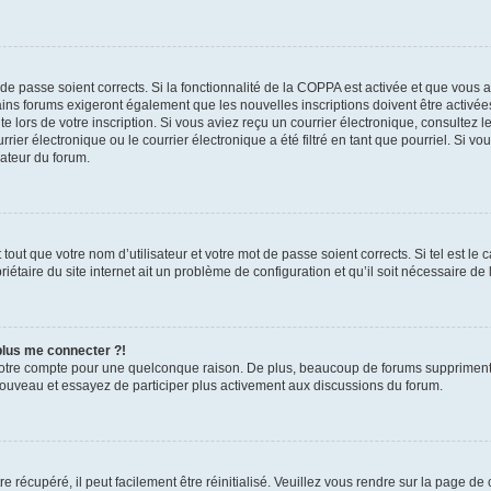
t de passe soient corrects. Si la fonctionnalité de la COPPA est activée et que vous 
ains forums exigeront également que les nouvelles inscriptions doivent être activée
te lors de votre inscription. Si vous aviez reçu un courrier électronique, consultez l
r électronique ou le courrier électronique a été filtré en tant que pourriel. Si vo
rateur du forum.
out que votre nom d’utilisateur et votre mot de passe soient corrects. Si tel est le
iétaire du site internet ait un problème de configuration et qu’il soit nécessaire de l
 plus me connecter ?!
votre compte pour une quelconque raison. De plus, beaucoup de forums suppriment pér
 nouveau et essayez de participer plus activement aux discussions du forum.
 récupéré, il peut facilement être réinitialisé. Veuillez vous rendre sur la page de