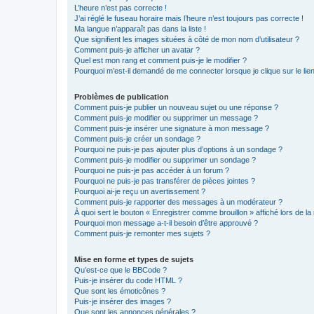
L’heure n’est pas correcte !
J’ai réglé le fuseau horaire mais l’heure n’est toujours pas correcte !
Ma langue n’apparaît pas dans la liste !
Que signifient les images situées à côté de mon nom d’utilisateur ?
Comment puis-je afficher un avatar ?
Quel est mon rang et comment puis-je le modifier ?
Pourquoi m’est-il demandé de me connecter lorsque je clique sur le lien 
Problèmes de publication
Comment puis-je publier un nouveau sujet ou une réponse ?
Comment puis-je modifier ou supprimer un message ?
Comment puis-je insérer une signature à mon message ?
Comment puis-je créer un sondage ?
Pourquoi ne puis-je pas ajouter plus d’options à un sondage ?
Comment puis-je modifier ou supprimer un sondage ?
Pourquoi ne puis-je pas accéder à un forum ?
Pourquoi ne puis-je pas transférer de pièces jointes ?
Pourquoi ai-je reçu un avertissement ?
Comment puis-je rapporter des messages à un modérateur ?
À quoi sert le bouton « Enregistrer comme brouillon » affiché lors de la 
Pourquoi mon message a-t-il besoin d’être approuvé ?
Comment puis-je remonter mes sujets ?
Mise en forme et types de sujets
Qu’est-ce que le BBCode ?
Puis-je insérer du code HTML ?
Que sont les émoticônes ?
Puis-je insérer des images ?
Que sont les annonces générales ?