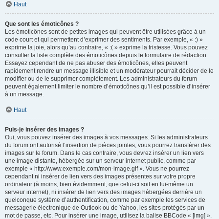
Haut
Que sont les émoticônes ?
Les émoticônes sont de petites images qui peuvent être utilisées grâce à un
code court et qui permettent d’exprimer des sentiments. Par exemple, « :) »
exprime la joie, alors qu’au contraire, « :( » exprime la tristesse. Vous pouvez
consulter la liste complète des émoticônes depuis le formulaire de rédaction.
Essayez cependant de ne pas abuser des émoticônes, elles peuvent
rapidement rendre un message illisible et un modérateur pourrait décider de le
modifier ou de le supprimer complètement. Les administrateurs du forum
peuvent également limiter le nombre d’émoticônes qu’il est possible d’insérer
à un message.
Haut
Puis-je insérer des images ?
Oui, vous pouvez insérer des images à vos messages. Si les administrateurs
du forum ont autorisé l’insertion de pièces jointes, vous pourrez transférer des
images sur le forum. Dans le cas contraire, vous devrez insérer un lien vers
une image distante, hébergée sur un serveur internet public, comme par
exemple « http://www.exemple.com/mon-image.gif ». Vous ne pourrez
cependant ni insérer de lien vers des images présentes sur votre propre
ordinateur (à moins, bien évidemment, que celui-ci soit en lui-même un
serveur internet), ni insérer de lien vers des images hébergées derrière un
quelconque système d’authentification, comme par exemple les services de
messagerie électronique de Outlook ou de Yahoo, les sites protégés par un
mot de passe, etc. Pour insérer une image, utilisez la balise BBCode « [img] ».