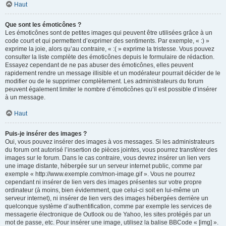
Haut
Que sont les émoticônes ?
Les émoticônes sont de petites images qui peuvent être utilisées grâce à un
code court et qui permettent d’exprimer des sentiments. Par exemple, « :) »
exprime la joie, alors qu’au contraire, « :( » exprime la tristesse. Vous pouvez
consulter la liste complète des émoticônes depuis le formulaire de rédaction.
Essayez cependant de ne pas abuser des émoticônes, elles peuvent
rapidement rendre un message illisible et un modérateur pourrait décider de le
modifier ou de le supprimer complètement. Les administrateurs du forum
peuvent également limiter le nombre d’émoticônes qu’il est possible d’insérer
à un message.
Haut
Puis-je insérer des images ?
Oui, vous pouvez insérer des images à vos messages. Si les administrateurs
du forum ont autorisé l’insertion de pièces jointes, vous pourrez transférer des
images sur le forum. Dans le cas contraire, vous devrez insérer un lien vers
une image distante, hébergée sur un serveur internet public, comme par
exemple « http://www.exemple.com/mon-image.gif ». Vous ne pourrez
cependant ni insérer de lien vers des images présentes sur votre propre
ordinateur (à moins, bien évidemment, que celui-ci soit en lui-même un
serveur internet), ni insérer de lien vers des images hébergées derrière un
quelconque système d’authentification, comme par exemple les services de
messagerie électronique de Outlook ou de Yahoo, les sites protégés par un
mot de passe, etc. Pour insérer une image, utilisez la balise BBCode « [img] ».