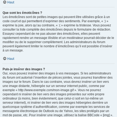
Haut
Que sont les émoticônes ?
Les émoticônes sont de petites images qui peuvent être utilisées grâce à un
code court et qui permettent d’exprimer des sentiments. Par exemple, « :) »
exprime la joie, alors qu’au contraire, « :( » exprime la tristesse. Vous pouvez
consulter la liste complète des émoticônes depuis le formulaire de rédaction.
Essayez cependant de ne pas abuser des émoticônes, elles peuvent
rapidement rendre un message illisible et un modérateur pourrait décider de le
modifier ou de le supprimer complètement. Les administrateurs du forum
peuvent également limiter le nombre d’émoticônes qu’il est possible d’insérer
à un message.
Haut
Puis-je insérer des images ?
Oui, vous pouvez insérer des images à vos messages. Si les administrateurs
du forum ont autorisé l’insertion de pièces jointes, vous pourrez transférer des
images sur le forum. Dans le cas contraire, vous devrez insérer un lien vers
une image distante, hébergée sur un serveur internet public, comme par
exemple « http://www.exemple.com/mon-image.gif ». Vous ne pourrez
cependant ni insérer de lien vers des images présentes sur votre propre
ordinateur (à moins, bien évidemment, que celui-ci soit en lui-même un
serveur internet), ni insérer de lien vers des images hébergées derrière un
quelconque système d’authentification, comme par exemple les services de
messagerie électronique de Outlook ou de Yahoo, les sites protégés par un
mot de passe, etc. Pour insérer une image, utilisez la balise BBCode « [img] ».