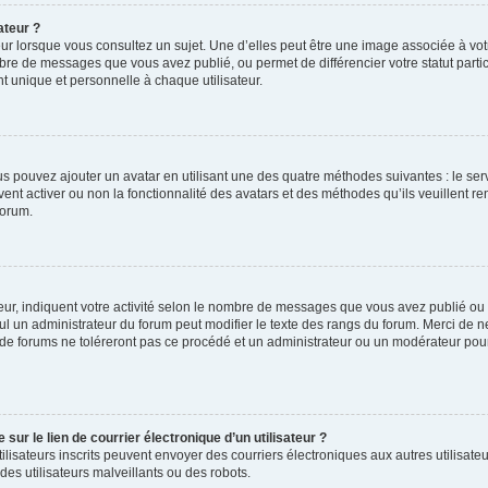
ateur ?
ur lorsque vous consultez un sujet. Une d’elles peut être une image associée à vo
mbre de messages que vous avez publié, ou permet de différencier votre statut parti
 unique et personnelle à chaque utilisateur.
ous pouvez ajouter un avatar en utilisant une des quatre méthodes suivantes : le serv
ent activer ou non la fonctionnalité des avatars et des méthodes qu’ils veuillent ren
forum.
ur, indiquent votre activité selon le nombre de messages que vous avez publié ou id
eul un administrateur du forum peut modifier le texte des rangs du forum. Merci de 
de forums ne toléreront pas ce procédé et un administrateur ou un modérateur pou
ur le lien de courrier électronique d’un utilisateur ?
s utilisateurs inscrits peuvent envoyer des courriers électroniques aux autres utili
es utilisateurs malveillants ou des robots.