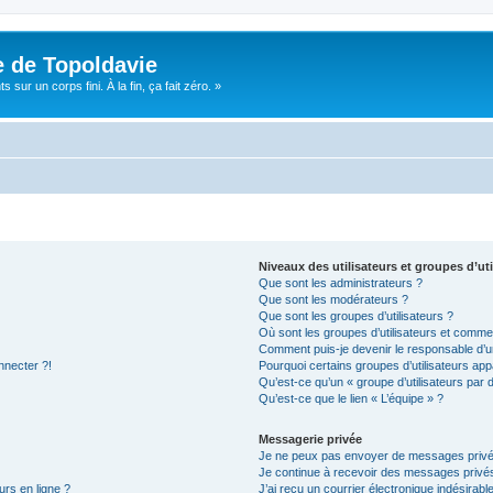
e de Topoldavie
sur un corps fini. À la fin, ça fait zéro. »
Niveaux des utilisateurs et groupes d’uti
Que sont les administrateurs ?
Que sont les modérateurs ?
Que sont les groupes d’utilisateurs ?
Où sont les groupes d’utilisateurs et commen
Comment puis-je devenir le responsable d’un
nnecter ?!
Pourquoi certains groupes d’utilisateurs app
Qu’est-ce qu’un « groupe d’utilisateurs par 
Qu’est-ce que le lien « L’équipe » ?
Messagerie privée
Je ne peux pas envoyer de messages privé
Je continue à recevoir des messages privés 
urs en ligne ?
J’ai reçu un courrier électronique indésirabl