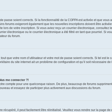
t de passe soient corrects. Si la fonctionnalité de la COPPA est activée et que vous 
ains forums exigeront également que les nouvelles inscriptions doivent être activée
te lors de votre inscription. Si vous aviez reçu un courrier électronique, consultez l
r électronique ou le courrier électronique a été filtré en tant que pourriel. Si vo
rateur du forum.
out que votre nom d’utilisateur et votre mot de passe soient corrects. Si tel est le
iétaire du site internet ait un problème de configuration et qu’il soit nécessaire de l
 plus me connecter ?!
votre compte pour une quelconque raison. De plus, beaucoup de forums suppriment pér
 nouveau et essayez de participer plus activement aux discussions du forum.
 récupéré, il peut facilement être réinitialisé. Veuillez vous rendre sur la page de