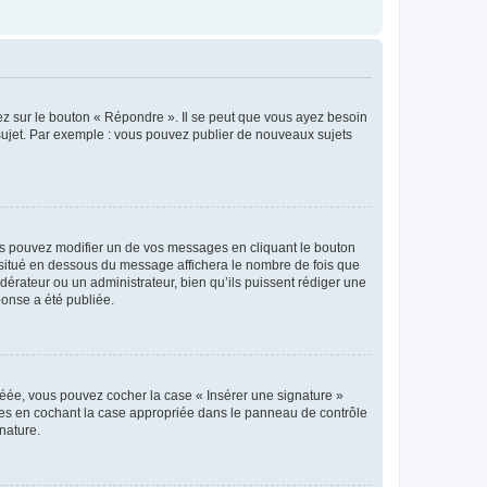
ez sur le bouton « Répondre ». Il se peut que vous ayez besoin
 sujet. Par exemple : vous pouvez publier de nouveaux sujets
s pouvez modifier un de vos messages en cliquant le bouton
e situé en dessous du message affichera le nombre de fois que
modérateur ou un administrateur, bien qu’ils puissent rédiger une
ponse a été publiée.
réée, vous pouvez cocher la case « Insérer une signature »
ages en cochant la case appropriée dans le panneau de contrôle
gnature.