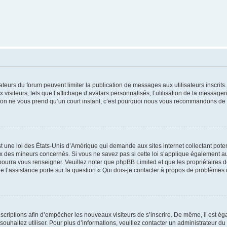
trateurs du forum peuvent limiter la publication de messages aux utilisateurs inscri
visiteurs, tels que l’affichage d’avatars personnalisés, l’utilisation de la messager
ription ne vous prend qu’un court instant, c’est pourquoi nous vous recommandons de l
t une loi des États-Unis d’Amérique qui demande aux sites internet collectant pot
 des mineurs concernés. Si vous ne savez pas si cette loi s’applique également au
 pourra vous renseigner. Veuillez noter que phpBB Limited et que les propriétaires
ue l’assistance porte sur la question « Qui dois-je contacter à propos de problèmes 
inscriptions afin d’empêcher les nouveaux visiteurs de s’inscrire. De même, il est é
s souhaitez utiliser. Pour plus d’informations, veuillez contacter un administrateur du