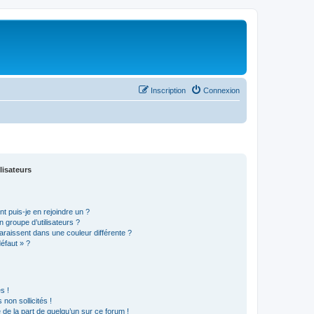
Inscription
Connexion
lisateurs
t puis-je en rejoindre un ?
 groupe d’utilisateurs ?
araissent dans une couleur différente ?
défaut » ?
s !
non sollicités !
e de la part de quelqu’un sur ce forum !