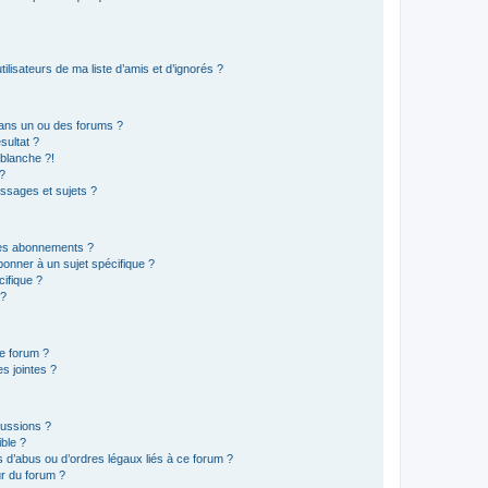
lisateurs de ma liste d’amis et d’ignorés ?
ans un ou des forums ?
sultat ?
blanche ?!
?
ssages et sujets ?
t les abonnements ?
onner à un sujet spécifique ?
ifique ?
 ?
ce forum ?
s jointes ?
cussions ?
ible ?
 d’abus ou d’ordres légaux liés à ce forum ?
r du forum ?