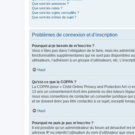
Que sont les annonces ?
Que sont les notes ?
Que sont les sujets verrouillés ?
Que sont les icônes de sujet ?
Problèmes de connexion et d’inscription
Pourquoi ai-je besoin de m’inscrire ?
Vous n’êtes pas dans l’obligation de le faire, mais les adminis
fonctionnalités supplémentaires qui ne sont pas disponibles aux 
utilisateurs, l’adhésion à un groupe d’utilisateurs, etc. L’insc
Haut
Qu’est-ce que la COPPA ?
La COPPA (pour « Child Online Privacy and Protection Act ») es
13 ans un consentement écrit des parents ou des tuteurs légaux
nous vous conseillons de contacter un conseiller juridique qui
et ne doivent donc pas être contactés à ce sujet, excepté lorsq
Haut
Pourquoi ne puis-je pas m’inscrire ?
Il est possible qu’un administrateur du forum ait désactivé les 
adresse IP ou interdit l’utilisation du nom d’utilisateur que vou