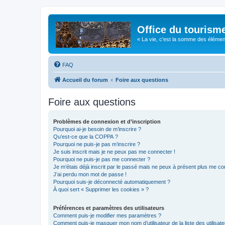
Office du tourism
« La vie, c'est la somme des éléments 
FAQ
Accueil du forum
Foire aux questions
Foire aux questions
Problèmes de connexion et d’inscription
Pourquoi ai-je besoin de m’inscrire ?
Qu’est-ce que la COPPA ?
Pourquoi ne puis-je pas m’inscrire ?
Je suis inscrit mais je ne peux pas me connecter !
Pourquoi ne puis-je pas me connecter ?
Je m’étais déjà inscrit par le passé mais ne peux à présent plus me co
J’ai perdu mon mot de passe !
Pourquoi suis-je déconnecté automatiquement ?
À quoi sert « Supprimer les cookies » ?
Préférences et paramètres des utilisateurs
Comment puis-je modifier mes paramètres ?
Comment puis-je masquer mon nom d’utilisateur de la liste des utilisate