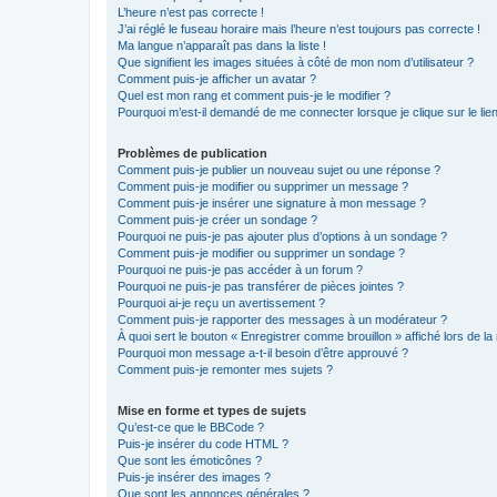
L’heure n’est pas correcte !
J’ai réglé le fuseau horaire mais l’heure n’est toujours pas correcte !
Ma langue n’apparaît pas dans la liste !
Que signifient les images situées à côté de mon nom d’utilisateur ?
Comment puis-je afficher un avatar ?
Quel est mon rang et comment puis-je le modifier ?
Pourquoi m’est-il demandé de me connecter lorsque je clique sur le lien 
Problèmes de publication
Comment puis-je publier un nouveau sujet ou une réponse ?
Comment puis-je modifier ou supprimer un message ?
Comment puis-je insérer une signature à mon message ?
Comment puis-je créer un sondage ?
Pourquoi ne puis-je pas ajouter plus d’options à un sondage ?
Comment puis-je modifier ou supprimer un sondage ?
Pourquoi ne puis-je pas accéder à un forum ?
Pourquoi ne puis-je pas transférer de pièces jointes ?
Pourquoi ai-je reçu un avertissement ?
Comment puis-je rapporter des messages à un modérateur ?
À quoi sert le bouton « Enregistrer comme brouillon » affiché lors de la 
Pourquoi mon message a-t-il besoin d’être approuvé ?
Comment puis-je remonter mes sujets ?
Mise en forme et types de sujets
Qu’est-ce que le BBCode ?
Puis-je insérer du code HTML ?
Que sont les émoticônes ?
Puis-je insérer des images ?
Que sont les annonces générales ?