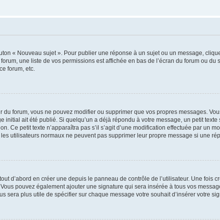
outon « Nouveau sujet ». Pour publier une réponse à un sujet ou un message, cliqu
 forum, une liste de vos permissions est affichée en bas de l’écran du forum ou du
ce forum, etc.
r du forum, vous ne pouvez modifier ou supprimer que vos propres messages. Vou
 initial ait été publié. Si quelqu’un a déjà répondu à votre message, un petit text
ion. Ce petit texte n’apparaîtra pas s’il s’agit d’une modification effectuée par un 
ue les utilisateurs normaux ne peuvent pas supprimer leur propre message si une ré
ut d’abord en créer une depuis le panneau de contrôle de l’utilisateur. Une fois c
ure. Vous pouvez également ajouter une signature qui sera insérée à tous vos mess
 vous sera plus utile de spécifier sur chaque message votre souhait d’insérer votre si