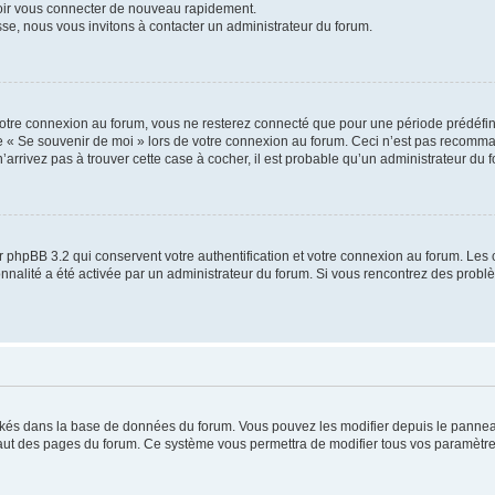
voir vous connecter de nouveau rapidement.
sse, nous vous invitons à contacter un administrateur du forum.
otre connexion au forum, vous ne resterez connecté que pour une période prédéfinie
se « Se souvenir de moi » lors de votre connexion au forum. Ceci n’est pas recomm
’arrivez pas à trouver cette case à cocher, il est probable qu’un administrateur du fo
 phpBB 3.2 qui conservent votre authentification et votre connexion au forum. Les 
tionnalité a été activée par un administrateur du forum. Si vous rencontrez des pro
ockés dans la base de données du forum. Vous pouvez les modifier depuis le panneau 
haut des pages du forum. Ce système vous permettra de modifier tous vos paramètre