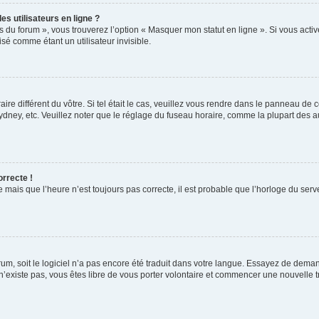
s utilisateurs en ligne ?
s du forum », vous trouverez l’option « Masquer mon statut en ligne ». Si vous activ
é comme étant un utilisateur invisible.
aire différent du vôtre. Si tel était le cas, veuillez vous rendre dans le panneau de co
ey, etc. Veuillez noter que le réglage du fuseau horaire, comme la plupart des autr
orrecte !
 mais que l’heure n’est toujours pas correcte, il est probable que l’horloge du serve
orum, soit le logiciel n’a pas encore été traduit dans votre langue. Essayez de deman
 n’existe pas, vous êtes libre de vous porter volontaire et commencer une nouvelle t