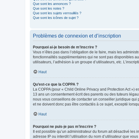
Que sont les annonces ?
Que sont les notes ?
Que sont les sujets verrouillés ?
Que sont les icônes de sujet ?
Problèmes de connexion et d’inscription
Pourquoi ai-je besoin de m’inscrire ?
Vous n’êtes pas dans l’obligation de le faire, mais les adminis
fonctionnalités supplémentaires qui ne sont pas disponibles aux 
utilisateurs, l’adhésion à un groupe d’utilisateurs, etc. L’insc
Haut
Qu’est-ce que la COPPA ?
La COPPA (pour « Child Online Privacy and Protection Act ») es
13 ans un consentement écrit des parents ou des tuteurs légaux
nous vous conseillons de contacter un conseiller juridique qui
et ne doivent donc pas être contactés à ce sujet, excepté lorsq
Haut
Pourquoi ne puis-je pas m’inscrire ?
Il est possible qu’un administrateur du forum ait désactivé les 
adresse IP ou interdit l’utilisation du nom d’utilisateur que vou