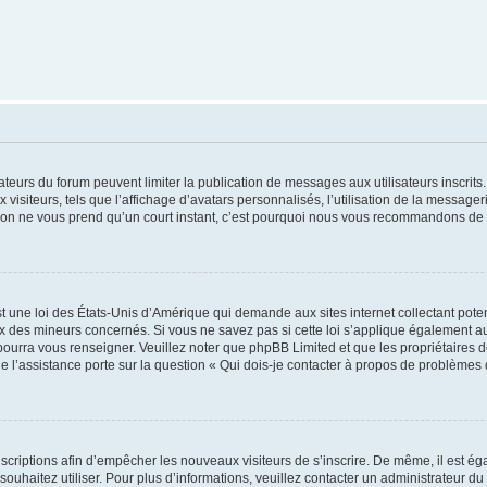
trateurs du forum peuvent limiter la publication de messages aux utilisateurs inscri
visiteurs, tels que l’affichage d’avatars personnalisés, l’utilisation de la messager
ription ne vous prend qu’un court instant, c’est pourquoi nous vous recommandons de l
t une loi des États-Unis d’Amérique qui demande aux sites internet collectant pot
 des mineurs concernés. Si vous ne savez pas si cette loi s’applique également au
 pourra vous renseigner. Veuillez noter que phpBB Limited et que les propriétaires
ue l’assistance porte sur la question « Qui dois-je contacter à propos de problèmes 
inscriptions afin d’empêcher les nouveaux visiteurs de s’inscrire. De même, il est é
s souhaitez utiliser. Pour plus d’informations, veuillez contacter un administrateur du