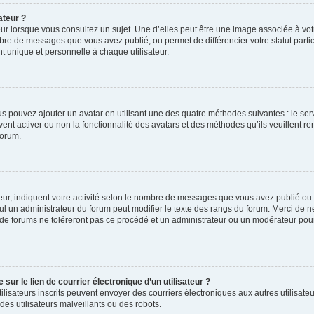
ateur ?
ur lorsque vous consultez un sujet. Une d’elles peut être une image associée à vo
mbre de messages que vous avez publié, ou permet de différencier votre statut parti
 unique et personnelle à chaque utilisateur.
ous pouvez ajouter un avatar en utilisant une des quatre méthodes suivantes : le serv
ent activer ou non la fonctionnalité des avatars et des méthodes qu’ils veuillent ren
forum.
ur, indiquent votre activité selon le nombre de messages que vous avez publié ou id
eul un administrateur du forum peut modifier le texte des rangs du forum. Merci de 
de forums ne toléreront pas ce procédé et un administrateur ou un modérateur pou
ur le lien de courrier électronique d’un utilisateur ?
s utilisateurs inscrits peuvent envoyer des courriers électroniques aux autres utili
es utilisateurs malveillants ou des robots.