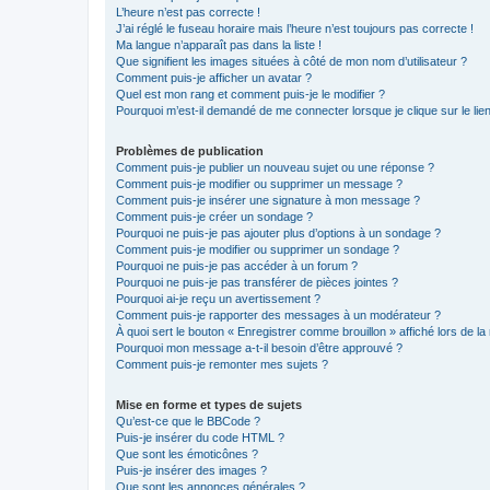
L’heure n’est pas correcte !
J’ai réglé le fuseau horaire mais l’heure n’est toujours pas correcte !
Ma langue n’apparaît pas dans la liste !
Que signifient les images situées à côté de mon nom d’utilisateur ?
Comment puis-je afficher un avatar ?
Quel est mon rang et comment puis-je le modifier ?
Pourquoi m’est-il demandé de me connecter lorsque je clique sur le lien 
Problèmes de publication
Comment puis-je publier un nouveau sujet ou une réponse ?
Comment puis-je modifier ou supprimer un message ?
Comment puis-je insérer une signature à mon message ?
Comment puis-je créer un sondage ?
Pourquoi ne puis-je pas ajouter plus d’options à un sondage ?
Comment puis-je modifier ou supprimer un sondage ?
Pourquoi ne puis-je pas accéder à un forum ?
Pourquoi ne puis-je pas transférer de pièces jointes ?
Pourquoi ai-je reçu un avertissement ?
Comment puis-je rapporter des messages à un modérateur ?
À quoi sert le bouton « Enregistrer comme brouillon » affiché lors de la 
Pourquoi mon message a-t-il besoin d’être approuvé ?
Comment puis-je remonter mes sujets ?
Mise en forme et types de sujets
Qu’est-ce que le BBCode ?
Puis-je insérer du code HTML ?
Que sont les émoticônes ?
Puis-je insérer des images ?
Que sont les annonces générales ?