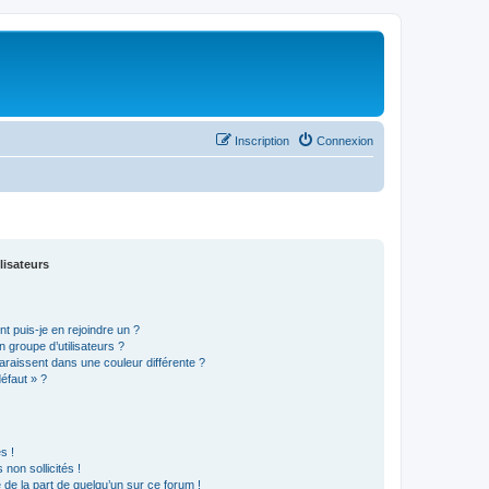
Inscription
Connexion
lisateurs
t puis-je en rejoindre un ?
 groupe d’utilisateurs ?
araissent dans une couleur différente ?
défaut » ?
s !
non sollicités !
e de la part de quelqu’un sur ce forum !