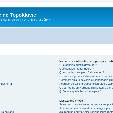
e de Topoldavie
sur un corps fini. À la fin, ça fait zéro. »
Niveaux des utilisateurs et groupes d’uti
Que sont les administrateurs ?
Que sont les modérateurs ?
Que sont les groupes d’utilisateurs ?
Où sont les groupes d’utilisateurs et commen
Comment puis-je devenir le responsable d’un
nnecter ?!
Pourquoi certains groupes d’utilisateurs app
Qu’est-ce qu’un « groupe d’utilisateurs par 
Qu’est-ce que le lien « L’équipe » ?
Messagerie privée
Je ne peux pas envoyer de messages privé
Je continue à recevoir des messages privés 
urs en ligne ?
J’ai reçu un courrier électronique indésirabl