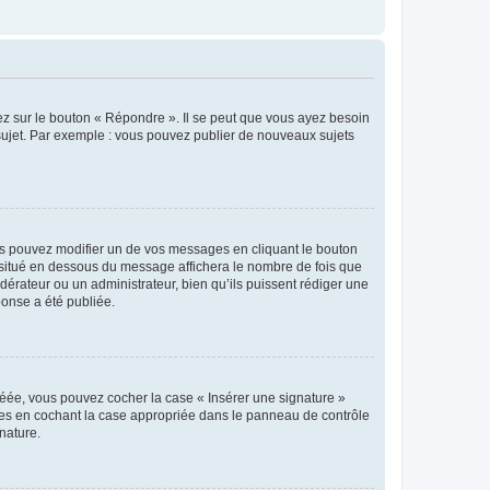
ez sur le bouton « Répondre ». Il se peut que vous ayez besoin
 sujet. Par exemple : vous pouvez publier de nouveaux sujets
s pouvez modifier un de vos messages en cliquant le bouton
e situé en dessous du message affichera le nombre de fois que
modérateur ou un administrateur, bien qu’ils puissent rédiger une
ponse a été publiée.
réée, vous pouvez cocher la case « Insérer une signature »
ages en cochant la case appropriée dans le panneau de contrôle
gnature.