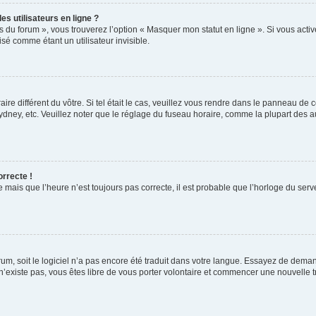
s utilisateurs en ligne ?
s du forum », vous trouverez l’option « Masquer mon statut en ligne ». Si vous activ
é comme étant un utilisateur invisible.
aire différent du vôtre. Si tel était le cas, veuillez vous rendre dans le panneau de co
ey, etc. Veuillez noter que le réglage du fuseau horaire, comme la plupart des autr
orrecte !
 mais que l’heure n’est toujours pas correcte, il est probable que l’horloge du serve
orum, soit le logiciel n’a pas encore été traduit dans votre langue. Essayez de deman
 n’existe pas, vous êtes libre de vous porter volontaire et commencer une nouvelle t