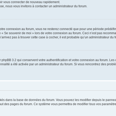
voir vous connecter de nouveau rapidement.
sse, nous vous invitons à contacter un administrateur du forum.
otre connexion au forum, vous ne resterez connecté que pour une période prédéfinie
se « Se souvenir de moi » lors de votre connexion au forum. Ceci n’est pas recomm
’arrivez pas à trouver cette case à cocher, il est probable qu’un administrateur du fo
 phpBB 3.2 qui conservent votre authentification et votre connexion au forum. Les 
tionnalité a été activée par un administrateur du forum. Si vous rencontrez des pro
ockés dans la base de données du forum. Vous pouvez les modifier depuis le panneau 
haut des pages du forum. Ce système vous permettra de modifier tous vos paramètre