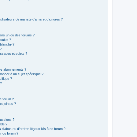
lisateurs de ma liste d’amis et d’ignorés ?
ans un ou des forums ?
sultat ?
blanche ?!
?
ssages et sujets ?
t les abonnements ?
onner à un sujet spécifique ?
ifique ?
 ?
ce forum ?
s jointes ?
cussions ?
ible ?
 d’abus ou d’ordres légaux liés à ce forum ?
r du forum ?