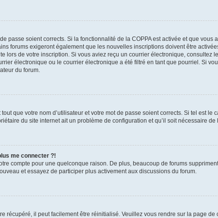
t de passe soient corrects. Si la fonctionnalité de la COPPA est activée et que vous 
ains forums exigeront également que les nouvelles inscriptions doivent être activée
te lors de votre inscription. Si vous aviez reçu un courrier électronique, consultez l
r électronique ou le courrier électronique a été filtré en tant que pourriel. Si vo
rateur du forum.
out que votre nom d’utilisateur et votre mot de passe soient corrects. Si tel est le
iétaire du site internet ait un problème de configuration et qu’il soit nécessaire de l
 plus me connecter ?!
votre compte pour une quelconque raison. De plus, beaucoup de forums suppriment pér
 nouveau et essayez de participer plus activement aux discussions du forum.
 récupéré, il peut facilement être réinitialisé. Veuillez vous rendre sur la page de