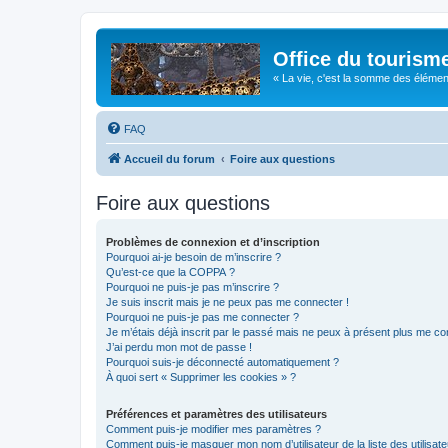
Office du tourism
« La vie, c'est la somme des éléments 
FAQ
Accueil du forum
Foire aux questions
Foire aux questions
Problèmes de connexion et d’inscription
Pourquoi ai-je besoin de m’inscrire ?
Qu’est-ce que la COPPA ?
Pourquoi ne puis-je pas m’inscrire ?
Je suis inscrit mais je ne peux pas me connecter !
Pourquoi ne puis-je pas me connecter ?
Je m’étais déjà inscrit par le passé mais ne peux à présent plus me co
J’ai perdu mon mot de passe !
Pourquoi suis-je déconnecté automatiquement ?
À quoi sert « Supprimer les cookies » ?
Préférences et paramètres des utilisateurs
Comment puis-je modifier mes paramètres ?
Comment puis-je masquer mon nom d’utilisateur de la liste des utilisate