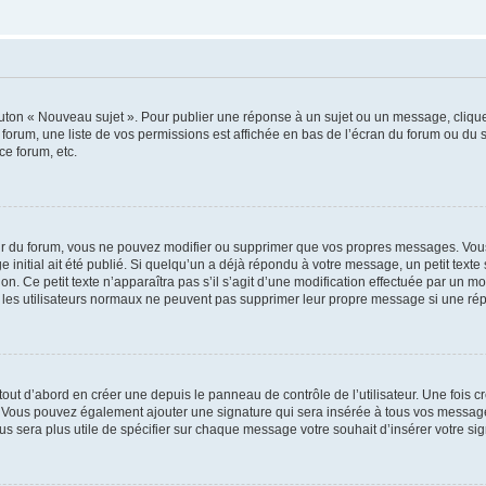
outon « Nouveau sujet ». Pour publier une réponse à un sujet ou un message, cliqu
 forum, une liste de vos permissions est affichée en bas de l’écran du forum ou du
ce forum, etc.
r du forum, vous ne pouvez modifier ou supprimer que vos propres messages. Vou
 initial ait été publié. Si quelqu’un a déjà répondu à votre message, un petit text
ion. Ce petit texte n’apparaîtra pas s’il s’agit d’une modification effectuée par un 
ue les utilisateurs normaux ne peuvent pas supprimer leur propre message si une ré
ut d’abord en créer une depuis le panneau de contrôle de l’utilisateur. Une fois c
ure. Vous pouvez également ajouter une signature qui sera insérée à tous vos mess
 vous sera plus utile de spécifier sur chaque message votre souhait d’insérer votre si