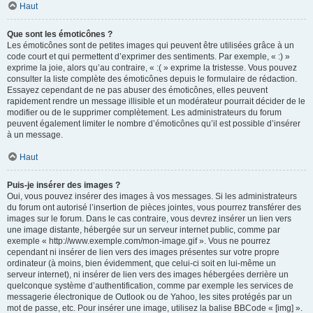
Haut
Que sont les émoticônes ?
Les émoticônes sont de petites images qui peuvent être utilisées grâce à un
code court et qui permettent d’exprimer des sentiments. Par exemple, « :) »
exprime la joie, alors qu’au contraire, « :( » exprime la tristesse. Vous pouvez
consulter la liste complète des émoticônes depuis le formulaire de rédaction.
Essayez cependant de ne pas abuser des émoticônes, elles peuvent
rapidement rendre un message illisible et un modérateur pourrait décider de le
modifier ou de le supprimer complètement. Les administrateurs du forum
peuvent également limiter le nombre d’émoticônes qu’il est possible d’insérer
à un message.
Haut
Puis-je insérer des images ?
Oui, vous pouvez insérer des images à vos messages. Si les administrateurs
du forum ont autorisé l’insertion de pièces jointes, vous pourrez transférer des
images sur le forum. Dans le cas contraire, vous devrez insérer un lien vers
une image distante, hébergée sur un serveur internet public, comme par
exemple « http://www.exemple.com/mon-image.gif ». Vous ne pourrez
cependant ni insérer de lien vers des images présentes sur votre propre
ordinateur (à moins, bien évidemment, que celui-ci soit en lui-même un
serveur internet), ni insérer de lien vers des images hébergées derrière un
quelconque système d’authentification, comme par exemple les services de
messagerie électronique de Outlook ou de Yahoo, les sites protégés par un
mot de passe, etc. Pour insérer une image, utilisez la balise BBCode « [img] ».