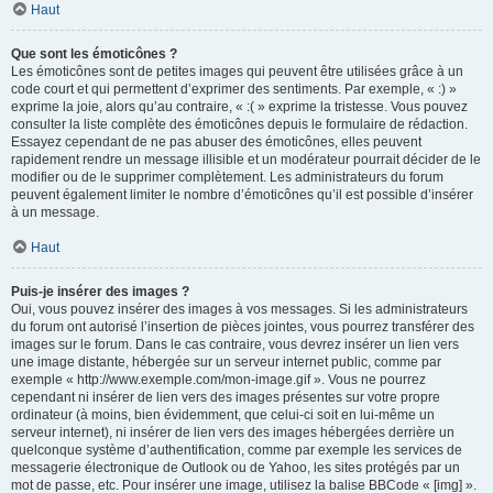
Haut
Que sont les émoticônes ?
Les émoticônes sont de petites images qui peuvent être utilisées grâce à un
code court et qui permettent d’exprimer des sentiments. Par exemple, « :) »
exprime la joie, alors qu’au contraire, « :( » exprime la tristesse. Vous pouvez
consulter la liste complète des émoticônes depuis le formulaire de rédaction.
Essayez cependant de ne pas abuser des émoticônes, elles peuvent
rapidement rendre un message illisible et un modérateur pourrait décider de le
modifier ou de le supprimer complètement. Les administrateurs du forum
peuvent également limiter le nombre d’émoticônes qu’il est possible d’insérer
à un message.
Haut
Puis-je insérer des images ?
Oui, vous pouvez insérer des images à vos messages. Si les administrateurs
du forum ont autorisé l’insertion de pièces jointes, vous pourrez transférer des
images sur le forum. Dans le cas contraire, vous devrez insérer un lien vers
une image distante, hébergée sur un serveur internet public, comme par
exemple « http://www.exemple.com/mon-image.gif ». Vous ne pourrez
cependant ni insérer de lien vers des images présentes sur votre propre
ordinateur (à moins, bien évidemment, que celui-ci soit en lui-même un
serveur internet), ni insérer de lien vers des images hébergées derrière un
quelconque système d’authentification, comme par exemple les services de
messagerie électronique de Outlook ou de Yahoo, les sites protégés par un
mot de passe, etc. Pour insérer une image, utilisez la balise BBCode « [img] ».