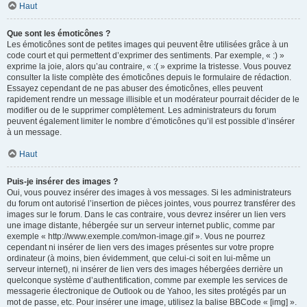
Haut
Que sont les émoticônes ?
Les émoticônes sont de petites images qui peuvent être utilisées grâce à un
code court et qui permettent d’exprimer des sentiments. Par exemple, « :) »
exprime la joie, alors qu’au contraire, « :( » exprime la tristesse. Vous pouvez
consulter la liste complète des émoticônes depuis le formulaire de rédaction.
Essayez cependant de ne pas abuser des émoticônes, elles peuvent
rapidement rendre un message illisible et un modérateur pourrait décider de le
modifier ou de le supprimer complètement. Les administrateurs du forum
peuvent également limiter le nombre d’émoticônes qu’il est possible d’insérer
à un message.
Haut
Puis-je insérer des images ?
Oui, vous pouvez insérer des images à vos messages. Si les administrateurs
du forum ont autorisé l’insertion de pièces jointes, vous pourrez transférer des
images sur le forum. Dans le cas contraire, vous devrez insérer un lien vers
une image distante, hébergée sur un serveur internet public, comme par
exemple « http://www.exemple.com/mon-image.gif ». Vous ne pourrez
cependant ni insérer de lien vers des images présentes sur votre propre
ordinateur (à moins, bien évidemment, que celui-ci soit en lui-même un
serveur internet), ni insérer de lien vers des images hébergées derrière un
quelconque système d’authentification, comme par exemple les services de
messagerie électronique de Outlook ou de Yahoo, les sites protégés par un
mot de passe, etc. Pour insérer une image, utilisez la balise BBCode « [img] ».