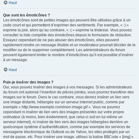
Haut
Que sont les émoticônes ?
Les émoticônes sont de petites images qui peuvent être utilisées grâce à un
code court et qui permettent d’exprimer des sentiments. Par exemple, « :) »
exprime la joie, alors qu’au contraire, « :( » exprime la tristesse. Vous pouvez
consulter la liste complète des émoticônes depuis le formulaire de rédaction.
Essayez cependant de ne pas abuser des émoticônes, elles peuvent
rapidement rendre un message illisible et un modérateur pourrait décider de le
modifier ou de le supprimer complètement. Les administrateurs du forum
peuvent également limiter le nombre d’émoticônes qu’il est possible d’insérer
à un message.
Haut
Puis-je insérer des images ?
Oui, vous pouvez insérer des images à vos messages. Si les administrateurs
du forum ont autorisé l’insertion de pièces jointes, vous pourrez transférer des
images sur le forum. Dans le cas contraire, vous devrez insérer un lien vers
une image distante, hébergée sur un serveur internet public, comme par
exemple « http://www.exemple.com/mon-image.gif ». Vous ne pourrez
cependant ni insérer de lien vers des images présentes sur votre propre
ordinateur (à moins, bien évidemment, que celui-ci soit en lui-même un
serveur internet), ni insérer de lien vers des images hébergées derrière un
quelconque système d’authentification, comme par exemple les services de
messagerie électronique de Outlook ou de Yahoo, les sites protégés par un
mot de passe, etc. Pour insérer une image, utilisez la balise BBCode « [img] ».