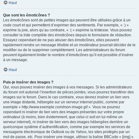
Haut
Que sont les émoticônes ?
Les émoticônes sont de petites images qui peuvent être utilisées grâce à un
code court et qui permettent d’exprimer des sentiments. Par exemple, « :) »
exprime la joie, alors qu’au contraire, « :( » exprime la tristesse. Vous pouvez
consulter la liste complète des émoticônes depuis le formulaire de rédaction.
Essayez cependant de ne pas abuser des émoticônes, elles peuvent
rapidement rendre un message illisible et un modérateur pourrait décider de le
modifier ou de le supprimer complètement. Les administrateurs du forum
peuvent également limiter le nombre d’émoticônes qu’il est possible d’insérer
à un message.
Haut
Puis-je insérer des images ?
Oui, vous pouvez insérer des images à vos messages. Si les administrateurs
du forum ont autorisé l’insertion de pièces jointes, vous pourrez transférer des
images sur le forum. Dans le cas contraire, vous devrez insérer un lien vers
une image distante, hébergée sur un serveur internet public, comme par
exemple « http://www.exemple.com/mon-image.gif ». Vous ne pourrez
cependant ni insérer de lien vers des images présentes sur votre propre
ordinateur (à moins, bien évidemment, que celui-ci soit en lui-même un
serveur internet), ni insérer de lien vers des images hébergées derrière un
quelconque système d’authentification, comme par exemple les services de
messagerie électronique de Outlook ou de Yahoo, les sites protégés par un
mot de passe, etc. Pour insérer une image, utilisez la balise BBCode « [img] ».