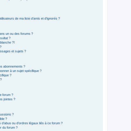
lisateurs de ma liste d’amis et d’ignorés ?
ans un ou des forums ?
sultat ?
blanche ?!
?
ssages et sujets ?
t les abonnements ?
onner à un sujet spécifique ?
ifique ?
 ?
ce forum ?
s jointes ?
cussions ?
ible ?
 d’abus ou d’ordres légaux liés à ce forum ?
r du forum ?