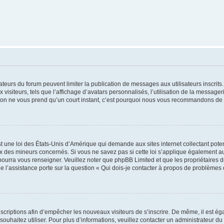
trateurs du forum peuvent limiter la publication de messages aux utilisateurs inscri
visiteurs, tels que l’affichage d’avatars personnalisés, l’utilisation de la messager
ription ne vous prend qu’un court instant, c’est pourquoi nous vous recommandons de l
t une loi des États-Unis d’Amérique qui demande aux sites internet collectant pot
 des mineurs concernés. Si vous ne savez pas si cette loi s’applique également au
 pourra vous renseigner. Veuillez noter que phpBB Limited et que les propriétaires
ue l’assistance porte sur la question « Qui dois-je contacter à propos de problèmes 
inscriptions afin d’empêcher les nouveaux visiteurs de s’inscrire. De même, il est é
s souhaitez utiliser. Pour plus d’informations, veuillez contacter un administrateur du