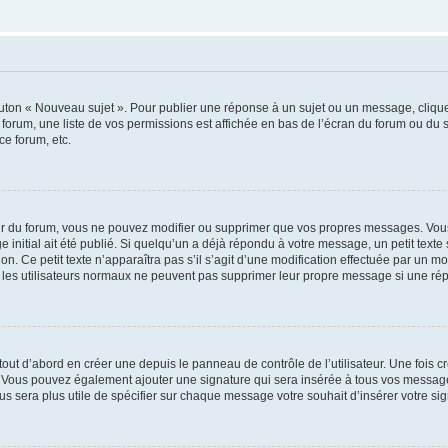
outon « Nouveau sujet ». Pour publier une réponse à un sujet ou un message, cliqu
 forum, une liste de vos permissions est affichée en bas de l’écran du forum ou du
ce forum, etc.
r du forum, vous ne pouvez modifier ou supprimer que vos propres messages. Vou
 initial ait été publié. Si quelqu’un a déjà répondu à votre message, un petit text
ion. Ce petit texte n’apparaîtra pas s’il s’agit d’une modification effectuée par un 
ue les utilisateurs normaux ne peuvent pas supprimer leur propre message si une ré
ut d’abord en créer une depuis le panneau de contrôle de l’utilisateur. Une fois c
ure. Vous pouvez également ajouter une signature qui sera insérée à tous vos mess
 vous sera plus utile de spécifier sur chaque message votre souhait d’insérer votre si