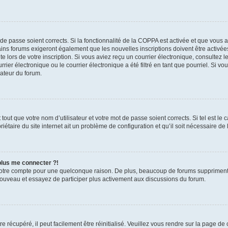
t de passe soient corrects. Si la fonctionnalité de la COPPA est activée et que vous 
ains forums exigeront également que les nouvelles inscriptions doivent être activée
te lors de votre inscription. Si vous aviez reçu un courrier électronique, consultez l
r électronique ou le courrier électronique a été filtré en tant que pourriel. Si vo
rateur du forum.
out que votre nom d’utilisateur et votre mot de passe soient corrects. Si tel est le
iétaire du site internet ait un problème de configuration et qu’il soit nécessaire de l
 plus me connecter ?!
votre compte pour une quelconque raison. De plus, beaucoup de forums suppriment pér
 nouveau et essayez de participer plus activement aux discussions du forum.
 récupéré, il peut facilement être réinitialisé. Veuillez vous rendre sur la page de