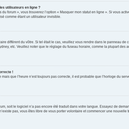
s utilisateurs en ligne ?
s du forum », vous trouverez l’option « Masquer mon statut en ligne ». Si vous activ
é comme étant un utilisateur invisible.
aire différent du vôtre. Si tel était le cas, veuillez vous rendre dans le panneau de co
ey, etc. Veuillez noter que le réglage du fuseau horaire, comme la plupart des autr
orrecte !
 mais que l’heure n’est toujours pas correcte, il est probable que l’horloge du serve
orum, soit le logiciel n’a pas encore été traduit dans votre langue. Essayez de deman
 n’existe pas, vous êtes libre de vous porter volontaire et commencer une nouvelle t