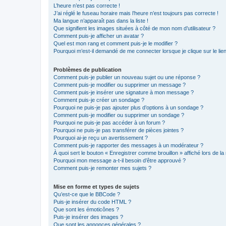
L’heure n’est pas correcte !
J’ai réglé le fuseau horaire mais l’heure n’est toujours pas correcte !
Ma langue n’apparaît pas dans la liste !
Que signifient les images situées à côté de mon nom d’utilisateur ?
Comment puis-je afficher un avatar ?
Quel est mon rang et comment puis-je le modifier ?
Pourquoi m’est-il demandé de me connecter lorsque je clique sur le lien 
Problèmes de publication
Comment puis-je publier un nouveau sujet ou une réponse ?
Comment puis-je modifier ou supprimer un message ?
Comment puis-je insérer une signature à mon message ?
Comment puis-je créer un sondage ?
Pourquoi ne puis-je pas ajouter plus d’options à un sondage ?
Comment puis-je modifier ou supprimer un sondage ?
Pourquoi ne puis-je pas accéder à un forum ?
Pourquoi ne puis-je pas transférer de pièces jointes ?
Pourquoi ai-je reçu un avertissement ?
Comment puis-je rapporter des messages à un modérateur ?
À quoi sert le bouton « Enregistrer comme brouillon » affiché lors de la 
Pourquoi mon message a-t-il besoin d’être approuvé ?
Comment puis-je remonter mes sujets ?
Mise en forme et types de sujets
Qu’est-ce que le BBCode ?
Puis-je insérer du code HTML ?
Que sont les émoticônes ?
Puis-je insérer des images ?
Que sont les annonces générales ?