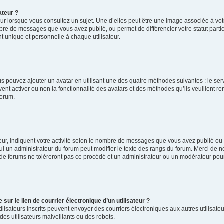
ateur ?
ur lorsque vous consultez un sujet. Une d’elles peut être une image associée à vo
mbre de messages que vous avez publié, ou permet de différencier votre statut parti
 unique et personnelle à chaque utilisateur.
ous pouvez ajouter un avatar en utilisant une des quatre méthodes suivantes : le serv
ent activer ou non la fonctionnalité des avatars et des méthodes qu’ils veuillent ren
forum.
ur, indiquent votre activité selon le nombre de messages que vous avez publié ou id
eul un administrateur du forum peut modifier le texte des rangs du forum. Merci de 
de forums ne toléreront pas ce procédé et un administrateur ou un modérateur pou
ur le lien de courrier électronique d’un utilisateur ?
s utilisateurs inscrits peuvent envoyer des courriers électroniques aux autres utili
es utilisateurs malveillants ou des robots.