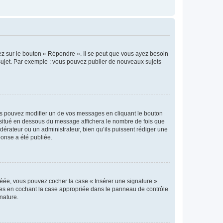
ez sur le bouton « Répondre ». Il se peut que vous ayez besoin
 sujet. Par exemple : vous pouvez publier de nouveaux sujets
s pouvez modifier un de vos messages en cliquant le bouton
e situé en dessous du message affichera le nombre de fois que
modérateur ou un administrateur, bien qu’ils puissent rédiger une
ponse a été publiée.
réée, vous pouvez cocher la case « Insérer une signature »
ages en cochant la case appropriée dans le panneau de contrôle
gnature.