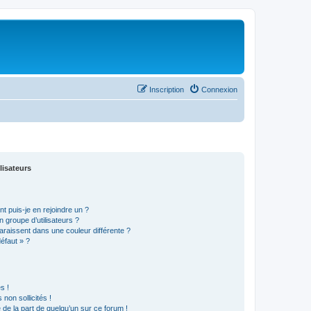
Inscription
Connexion
lisateurs
t puis-je en rejoindre un ?
 groupe d’utilisateurs ?
araissent dans une couleur différente ?
défaut » ?
s !
non sollicités !
e de la part de quelqu’un sur ce forum !