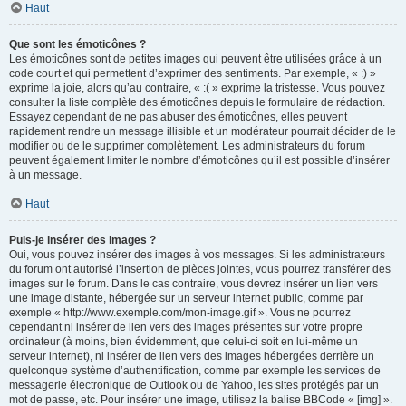
Haut
Que sont les émoticônes ?
Les émoticônes sont de petites images qui peuvent être utilisées grâce à un
code court et qui permettent d’exprimer des sentiments. Par exemple, « :) »
exprime la joie, alors qu’au contraire, « :( » exprime la tristesse. Vous pouvez
consulter la liste complète des émoticônes depuis le formulaire de rédaction.
Essayez cependant de ne pas abuser des émoticônes, elles peuvent
rapidement rendre un message illisible et un modérateur pourrait décider de le
modifier ou de le supprimer complètement. Les administrateurs du forum
peuvent également limiter le nombre d’émoticônes qu’il est possible d’insérer
à un message.
Haut
Puis-je insérer des images ?
Oui, vous pouvez insérer des images à vos messages. Si les administrateurs
du forum ont autorisé l’insertion de pièces jointes, vous pourrez transférer des
images sur le forum. Dans le cas contraire, vous devrez insérer un lien vers
une image distante, hébergée sur un serveur internet public, comme par
exemple « http://www.exemple.com/mon-image.gif ». Vous ne pourrez
cependant ni insérer de lien vers des images présentes sur votre propre
ordinateur (à moins, bien évidemment, que celui-ci soit en lui-même un
serveur internet), ni insérer de lien vers des images hébergées derrière un
quelconque système d’authentification, comme par exemple les services de
messagerie électronique de Outlook ou de Yahoo, les sites protégés par un
mot de passe, etc. Pour insérer une image, utilisez la balise BBCode « [img] ».