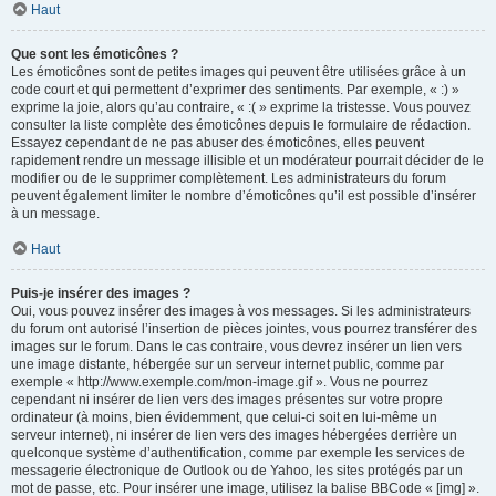
Haut
Que sont les émoticônes ?
Les émoticônes sont de petites images qui peuvent être utilisées grâce à un
code court et qui permettent d’exprimer des sentiments. Par exemple, « :) »
exprime la joie, alors qu’au contraire, « :( » exprime la tristesse. Vous pouvez
consulter la liste complète des émoticônes depuis le formulaire de rédaction.
Essayez cependant de ne pas abuser des émoticônes, elles peuvent
rapidement rendre un message illisible et un modérateur pourrait décider de le
modifier ou de le supprimer complètement. Les administrateurs du forum
peuvent également limiter le nombre d’émoticônes qu’il est possible d’insérer
à un message.
Haut
Puis-je insérer des images ?
Oui, vous pouvez insérer des images à vos messages. Si les administrateurs
du forum ont autorisé l’insertion de pièces jointes, vous pourrez transférer des
images sur le forum. Dans le cas contraire, vous devrez insérer un lien vers
une image distante, hébergée sur un serveur internet public, comme par
exemple « http://www.exemple.com/mon-image.gif ». Vous ne pourrez
cependant ni insérer de lien vers des images présentes sur votre propre
ordinateur (à moins, bien évidemment, que celui-ci soit en lui-même un
serveur internet), ni insérer de lien vers des images hébergées derrière un
quelconque système d’authentification, comme par exemple les services de
messagerie électronique de Outlook ou de Yahoo, les sites protégés par un
mot de passe, etc. Pour insérer une image, utilisez la balise BBCode « [img] ».