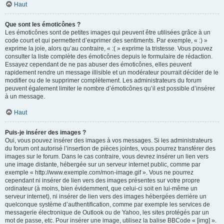
Haut
Que sont les émoticônes ?
Les émoticônes sont de petites images qui peuvent être utilisées grâce à un
code court et qui permettent d’exprimer des sentiments. Par exemple, « :) »
exprime la joie, alors qu’au contraire, « :( » exprime la tristesse. Vous pouvez
consulter la liste complète des émoticônes depuis le formulaire de rédaction.
Essayez cependant de ne pas abuser des émoticônes, elles peuvent
rapidement rendre un message illisible et un modérateur pourrait décider de le
modifier ou de le supprimer complètement. Les administrateurs du forum
peuvent également limiter le nombre d’émoticônes qu’il est possible d’insérer
à un message.
Haut
Puis-je insérer des images ?
Oui, vous pouvez insérer des images à vos messages. Si les administrateurs
du forum ont autorisé l’insertion de pièces jointes, vous pourrez transférer des
images sur le forum. Dans le cas contraire, vous devrez insérer un lien vers
une image distante, hébergée sur un serveur internet public, comme par
exemple « http://www.exemple.com/mon-image.gif ». Vous ne pourrez
cependant ni insérer de lien vers des images présentes sur votre propre
ordinateur (à moins, bien évidemment, que celui-ci soit en lui-même un
serveur internet), ni insérer de lien vers des images hébergées derrière un
quelconque système d’authentification, comme par exemple les services de
messagerie électronique de Outlook ou de Yahoo, les sites protégés par un
mot de passe, etc. Pour insérer une image, utilisez la balise BBCode « [img] ».