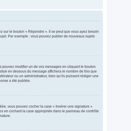
ez sur le bouton « Répondre ». Il se peut que vous ayez besoin
 sujet. Par exemple : vous pouvez publier de nouveaux sujets
s pouvez modifier un de vos messages en cliquant le bouton
e situé en dessous du message affichera le nombre de fois que
modérateur ou un administrateur, bien qu’ils puissent rédiger une
ponse a été publiée.
réée, vous pouvez cocher la case « Insérer une signature »
ages en cochant la case appropriée dans le panneau de contrôle
gnature.