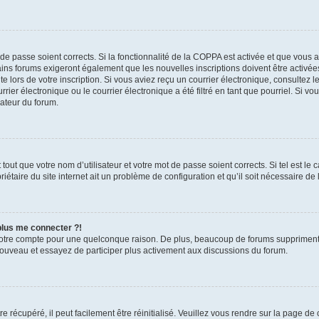
t de passe soient corrects. Si la fonctionnalité de la COPPA est activée et que vous 
ains forums exigeront également que les nouvelles inscriptions doivent être activée
te lors de votre inscription. Si vous aviez reçu un courrier électronique, consultez l
r électronique ou le courrier électronique a été filtré en tant que pourriel. Si vo
rateur du forum.
out que votre nom d’utilisateur et votre mot de passe soient corrects. Si tel est le
iétaire du site internet ait un problème de configuration et qu’il soit nécessaire de l
 plus me connecter ?!
votre compte pour une quelconque raison. De plus, beaucoup de forums suppriment pér
 nouveau et essayez de participer plus activement aux discussions du forum.
 récupéré, il peut facilement être réinitialisé. Veuillez vous rendre sur la page de