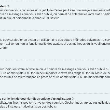
ateur ?
ur lorsque vous consultez un sujet. Une d’elles peut être une image associée à vo
mbre de messages que vous avez publié, ou permet de différencier votre statut parti
 unique et personnelle à chaque utilisateur.
ous pouvez ajouter un avatar en utilisant une des quatre méthodes suivantes : le serv
ent activer ou non la fonctionnalité des avatars et des méthodes qu’ils veuillent ren
forum.
ur, indiquent votre activité selon le nombre de messages que vous avez publié ou id
eul un administrateur du forum peut modifier le texte des rangs du forum. Merci de 
de forums ne toléreront pas ce procédé et un administrateur ou un modérateur pou
ur le lien de courrier électronique d’un utilisateur ?
s utilisateurs inscrits peuvent envoyer des courriers électroniques aux autres utili
es utilisateurs malveillants ou des robots.