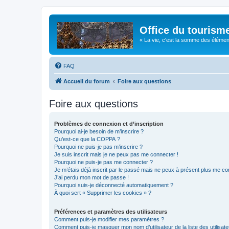
Office du tourism
« La vie, c'est la somme des éléments 
FAQ
Accueil du forum
Foire aux questions
Foire aux questions
Problèmes de connexion et d’inscription
Pourquoi ai-je besoin de m’inscrire ?
Qu’est-ce que la COPPA ?
Pourquoi ne puis-je pas m’inscrire ?
Je suis inscrit mais je ne peux pas me connecter !
Pourquoi ne puis-je pas me connecter ?
Je m’étais déjà inscrit par le passé mais ne peux à présent plus me co
J’ai perdu mon mot de passe !
Pourquoi suis-je déconnecté automatiquement ?
À quoi sert « Supprimer les cookies » ?
Préférences et paramètres des utilisateurs
Comment puis-je modifier mes paramètres ?
Comment puis-je masquer mon nom d’utilisateur de la liste des utilisate