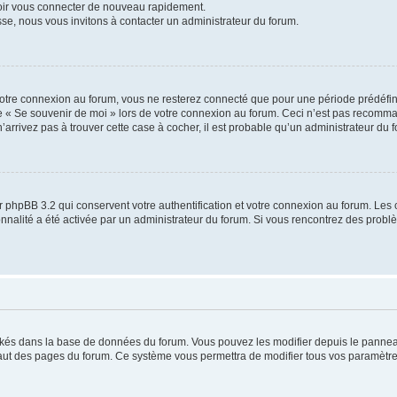
voir vous connecter de nouveau rapidement.
sse, nous vous invitons à contacter un administrateur du forum.
otre connexion au forum, vous ne resterez connecté que pour une période prédéfinie
se « Se souvenir de moi » lors de votre connexion au forum. Ceci n’est pas recomm
’arrivez pas à trouver cette case à cocher, il est probable qu’un administrateur du fo
 phpBB 3.2 qui conservent votre authentification et votre connexion au forum. Les 
tionnalité a été activée par un administrateur du forum. Si vous rencontrez des pro
ockés dans la base de données du forum. Vous pouvez les modifier depuis le panneau 
haut des pages du forum. Ce système vous permettra de modifier tous vos paramètre