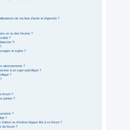
lisateurs de ma liste d’amis et d’ignorés ?
ans un ou des forums ?
sultat ?
blanche ?!
?
ssages et sujets ?
t les abonnements ?
onner à un sujet spécifique ?
ifique ?
 ?
ce forum ?
s jointes ?
cussions ?
ible ?
 d’abus ou d’ordres légaux liés à ce forum ?
r du forum ?