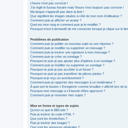
L’heure n’est pas correcte !
J’ai réglé le fuseau horaire mais l’heure n’est toujours pas correcte !
Ma langue n’apparaît pas dans la liste !
Que signifient les images situées à côté de mon nom d’utilisateur ?
Comment puis-je afficher un avatar ?
Quel est mon rang et comment puis-je le modifier ?
Pourquoi m’est-il demandé de me connecter lorsque je clique sur le lien 
Problèmes de publication
Comment puis-je publier un nouveau sujet ou une réponse ?
Comment puis-je modifier ou supprimer un message ?
Comment puis-je insérer une signature à mon message ?
Comment puis-je créer un sondage ?
Pourquoi ne puis-je pas ajouter plus d’options à un sondage ?
Comment puis-je modifier ou supprimer un sondage ?
Pourquoi ne puis-je pas accéder à un forum ?
Pourquoi ne puis-je pas transférer de pièces jointes ?
Pourquoi ai-je reçu un avertissement ?
Comment puis-je rapporter des messages à un modérateur ?
À quoi sert le bouton « Enregistrer comme brouillon » affiché lors de la 
Pourquoi mon message a-t-il besoin d’être approuvé ?
Comment puis-je remonter mes sujets ?
Mise en forme et types de sujets
Qu’est-ce que le BBCode ?
Puis-je insérer du code HTML ?
Que sont les émoticônes ?
Puis-je insérer des images ?
Que sont les annonces générales ?