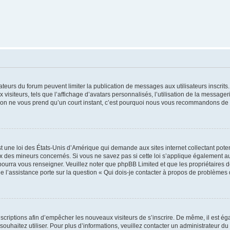
trateurs du forum peuvent limiter la publication de messages aux utilisateurs inscri
visiteurs, tels que l’affichage d’avatars personnalisés, l’utilisation de la messager
ription ne vous prend qu’un court instant, c’est pourquoi nous vous recommandons de l
t une loi des États-Unis d’Amérique qui demande aux sites internet collectant pot
 des mineurs concernés. Si vous ne savez pas si cette loi s’applique également au
 pourra vous renseigner. Veuillez noter que phpBB Limited et que les propriétaires
ue l’assistance porte sur la question « Qui dois-je contacter à propos de problèmes 
inscriptions afin d’empêcher les nouveaux visiteurs de s’inscrire. De même, il est é
s souhaitez utiliser. Pour plus d’informations, veuillez contacter un administrateur du