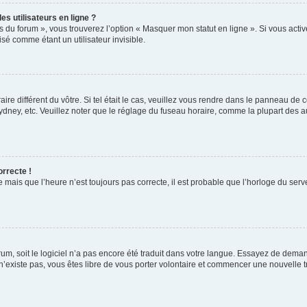
s utilisateurs en ligne ?
s du forum », vous trouverez l’option « Masquer mon statut en ligne ». Si vous activ
é comme étant un utilisateur invisible.
aire différent du vôtre. Si tel était le cas, veuillez vous rendre dans le panneau de co
ey, etc. Veuillez noter que le réglage du fuseau horaire, comme la plupart des autr
orrecte !
 mais que l’heure n’est toujours pas correcte, il est probable que l’horloge du serve
orum, soit le logiciel n’a pas encore été traduit dans votre langue. Essayez de deman
 n’existe pas, vous êtes libre de vous porter volontaire et commencer une nouvelle t