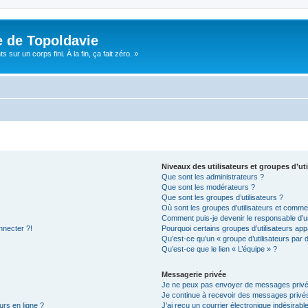
e de Topoldavie
sur un corps fini. À la fin, ça fait zéro. »
Niveaux des utilisateurs et groupes d’uti
Que sont les administrateurs ?
Que sont les modérateurs ?
Que sont les groupes d’utilisateurs ?
Où sont les groupes d’utilisateurs et commen
Comment puis-je devenir le responsable d’un
nnecter ?!
Pourquoi certains groupes d’utilisateurs app
Qu’est-ce qu’un « groupe d’utilisateurs par 
Qu’est-ce que le lien « L’équipe » ?
Messagerie privée
Je ne peux pas envoyer de messages privé
Je continue à recevoir des messages privés 
urs en ligne ?
J’ai reçu un courrier électronique indésirabl