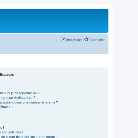
Inscription
Connexion
lisateurs
t puis-je en rejoindre un ?
 groupe d’utilisateurs ?
araissent dans une couleur différente ?
défaut » ?
s !
non sollicités !
e de la part de quelqu’un sur ce forum !