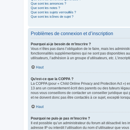
Que sont les annonces ?
Que sont les notes ?
Que sont les sujets verrouillés ?
Que sont les icônes de sujet ?
Problèmes de connexion et d’inscription
Pourquoi ai-je besoin de m’inscrire ?
Vous n’êtes pas dans l’obligation de le faire, mais les adminis
fonctionnalités supplémentaires qui ne sont pas disponibles aux 
utilisateurs, l’adhésion à un groupe d’utilisateurs, etc. L’insc
Haut
Qu’est-ce que la COPPA ?
La COPPA (pour « Child Online Privacy and Protection Act ») es
13 ans un consentement écrit des parents ou des tuteurs légaux
nous vous conseillons de contacter un conseiller juridique qui
et ne doivent donc pas être contactés à ce sujet, excepté lorsq
Haut
Pourquoi ne puis-je pas m’inscrire ?
Il est possible qu’un administrateur du forum ait désactivé les 
adresse IP ou interdit l’utilisation du nom d’utilisateur que vou