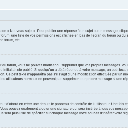
outon « Nouveau sujet ». Pour publier une réponse à un sujet ou un message, cliqu
 forum, une liste de vos permissions est affichée en bas de l’écran du forum ou du
ce forum, etc.
r du forum, vous ne pouvez modifier ou supprimer que vos propres messages. Vou
 initial ait été publié. Si quelqu’un a déjà répondu à votre message, un petit text
ion. Ce petit texte n’apparaîtra pas s’il s’agit d’une modification effectuée par un 
ue les utilisateurs normaux ne peuvent pas supprimer leur propre message si une ré
ut d’abord en créer une depuis le panneau de contrôle de l’utilisateur. Une fois c
ure. Vous pouvez également ajouter une signature qui sera insérée à tous vos mess
 vous sera plus utile de spécifier sur chaque message votre souhait d’insérer votre si