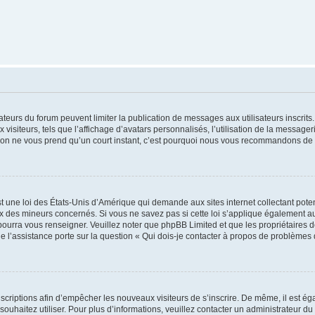
trateurs du forum peuvent limiter la publication de messages aux utilisateurs inscri
visiteurs, tels que l’affichage d’avatars personnalisés, l’utilisation de la messager
ription ne vous prend qu’un court instant, c’est pourquoi nous vous recommandons de l
t une loi des États-Unis d’Amérique qui demande aux sites internet collectant pot
 des mineurs concernés. Si vous ne savez pas si cette loi s’applique également au
 pourra vous renseigner. Veuillez noter que phpBB Limited et que les propriétaires
ue l’assistance porte sur la question « Qui dois-je contacter à propos de problèmes 
inscriptions afin d’empêcher les nouveaux visiteurs de s’inscrire. De même, il est é
s souhaitez utiliser. Pour plus d’informations, veuillez contacter un administrateur du