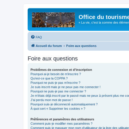
Office du tourism
« La vie, c'est la somme des éléments 
FAQ
Accueil du forum
Foire aux questions
Foire aux questions
Problèmes de connexion et d’inscription
Pourquoi ai-je besoin de m’inscrire ?
Qu’est-ce que la COPPA ?
Pourquoi ne puis-je pas m’inscrire ?
Je suis inscrit mais je ne peux pas me connecter !
Pourquoi ne puis-je pas me connecter ?
Je m’étais déjà inscrit par le passé mais ne peux à présent plus me co
J’ai perdu mon mot de passe !
Pourquoi suis-je déconnecté automatiquement ?
À quoi sert « Supprimer les cookies » ?
Préférences et paramètres des utilisateurs
Comment puis-je modifier mes paramètres ?
Comment puis-je masquer mon nom d’utilisateur de la liste des utilisate