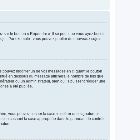
ez sur le bouton « Répondre ». Il se peut que vous ayez besoin
 sujet. Par exemple : vous pouvez publier de nouveaux sujets
s pouvez modifier un de vos messages en cliquant le bouton
e situé en dessous du message affichera le nombre de fois que
modérateur ou un administrateur, bien qu’ils puissent rédiger une
ponse a été publiée.
réée, vous pouvez cocher la case « Insérer une signature »
ages en cochant la case appropriée dans le panneau de contrôle
gnature.