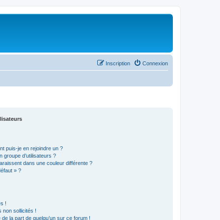
Inscription
Connexion
lisateurs
t puis-je en rejoindre un ?
 groupe d’utilisateurs ?
araissent dans une couleur différente ?
défaut » ?
s !
non sollicités !
e de la part de quelqu’un sur ce forum !