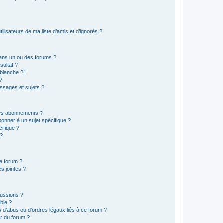
lisateurs de ma liste d’amis et d’ignorés ?
ans un ou des forums ?
sultat ?
blanche ?!
?
ssages et sujets ?
t les abonnements ?
onner à un sujet spécifique ?
ifique ?
 ?
ce forum ?
s jointes ?
cussions ?
ible ?
 d’abus ou d’ordres légaux liés à ce forum ?
r du forum ?