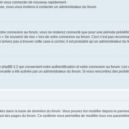
voir vous connecter de nouveau rapidement.
sse, nous vous invitons à contacter un administrateur du forum.
otre connexion au forum, vous ne resterez connecté que pour une période prédéfinie
se « Se souvenir de moi » lors de votre connexion au forum. Ceci n’est pas recomm
’arrivez pas à trouver cette case à cocher, il est probable qu’un administrateur du fo
 phpBB 3.2 qui conservent votre authentification et votre connexion au forum. Les 
tionnalité a été activée par un administrateur du forum. Si vous rencontrez des pro
ockés dans la base de données du forum. Vous pouvez les modifier depuis le panneau 
haut des pages du forum. Ce système vous permettra de modifier tous vos paramètre