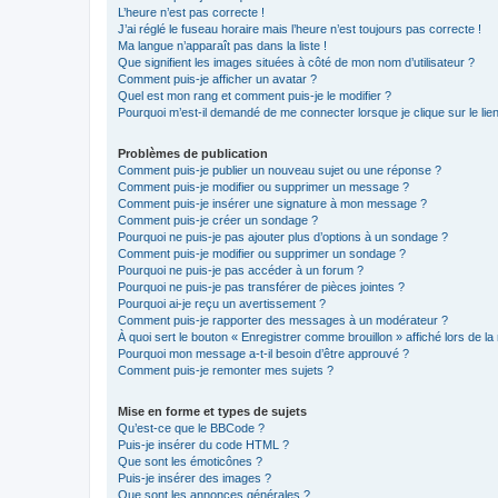
L’heure n’est pas correcte !
J’ai réglé le fuseau horaire mais l’heure n’est toujours pas correcte !
Ma langue n’apparaît pas dans la liste !
Que signifient les images situées à côté de mon nom d’utilisateur ?
Comment puis-je afficher un avatar ?
Quel est mon rang et comment puis-je le modifier ?
Pourquoi m’est-il demandé de me connecter lorsque je clique sur le lien 
Problèmes de publication
Comment puis-je publier un nouveau sujet ou une réponse ?
Comment puis-je modifier ou supprimer un message ?
Comment puis-je insérer une signature à mon message ?
Comment puis-je créer un sondage ?
Pourquoi ne puis-je pas ajouter plus d’options à un sondage ?
Comment puis-je modifier ou supprimer un sondage ?
Pourquoi ne puis-je pas accéder à un forum ?
Pourquoi ne puis-je pas transférer de pièces jointes ?
Pourquoi ai-je reçu un avertissement ?
Comment puis-je rapporter des messages à un modérateur ?
À quoi sert le bouton « Enregistrer comme brouillon » affiché lors de la 
Pourquoi mon message a-t-il besoin d’être approuvé ?
Comment puis-je remonter mes sujets ?
Mise en forme et types de sujets
Qu’est-ce que le BBCode ?
Puis-je insérer du code HTML ?
Que sont les émoticônes ?
Puis-je insérer des images ?
Que sont les annonces générales ?