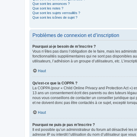
Que sont les annonces ?
Que sont les notes ?
Que sont les sujets verrouillés ?
Que sont les icônes de sujet ?
Problèmes de connexion et d’inscription
Pourquoi ai-je besoin de m’inscrire ?
Vous n’êtes pas dans l’obligation de le faire, mais les adminis
fonctionnalités supplémentaires qui ne sont pas disponibles aux 
utilisateurs, l’adhésion à un groupe d’utilisateurs, etc. L’insc
Haut
Qu’est-ce que la COPPA ?
La COPPA (pour « Child Online Privacy and Protection Act ») es
13 ans un consentement écrit des parents ou des tuteurs légaux
nous vous conseillons de contacter un conseiller juridique qui
et ne doivent donc pas être contactés à ce sujet, excepté lorsq
Haut
Pourquoi ne puis-je pas m’inscrire ?
Il est possible qu’un administrateur du forum ait désactivé les 
adresse IP ou interdit l’utilisation du nom d’utilisateur que vou