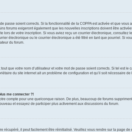
t de passe soient corrects. Si la fonctionnalité de la COPPA est activée et que vous 
ains forums exigeront également que les nouvelles inscriptions doivent être activée
te lors de votre inscription. Si vous aviez reçu un courrier électronique, consultez l
r électronique ou le courrier électronique a été filtré en tant que pourriel. Si vo
rateur du forum.
out que votre nom d’utilisateur et votre mot de passe soient corrects. Si tel est le
iétaire du site internet ait un problème de configuration et qu’il soit nécessaire de l
 plus me connecter ?!
votre compte pour une quelconque raison. De plus, beaucoup de forums suppriment pér
 nouveau et essayez de participer plus activement aux discussions du forum.
 récupéré, il peut facilement être réinitialisé. Veuillez vous rendre sur la page de