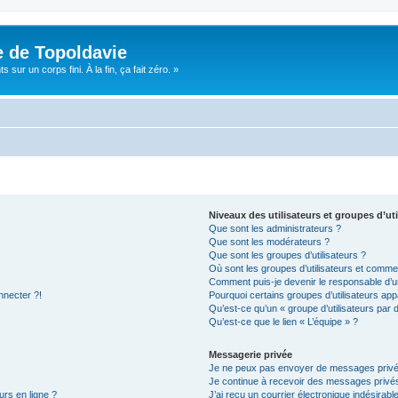
e de Topoldavie
sur un corps fini. À la fin, ça fait zéro. »
Niveaux des utilisateurs et groupes d’uti
Que sont les administrateurs ?
Que sont les modérateurs ?
Que sont les groupes d’utilisateurs ?
Où sont les groupes d’utilisateurs et commen
Comment puis-je devenir le responsable d’un
nnecter ?!
Pourquoi certains groupes d’utilisateurs app
Qu’est-ce qu’un « groupe d’utilisateurs par 
Qu’est-ce que le lien « L’équipe » ?
Messagerie privée
Je ne peux pas envoyer de messages privé
Je continue à recevoir des messages privés 
urs en ligne ?
J’ai reçu un courrier électronique indésirabl