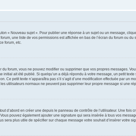
outon « Nouveau sujet ». Pour publier une réponse à un sujet ou un message, cliqu
 forum, une liste de vos permissions est affichée en bas de l’écran du forum ou du
ce forum, etc.
r du forum, vous ne pouvez modifier ou supprimer que vos propres messages. Vou
 initial ait été publié. Si quelqu’un a déjà répondu à votre message, un petit text
ion. Ce petit texte n’apparaîtra pas s’il s’agit d’une modification effectuée par un 
ue les utilisateurs normaux ne peuvent pas supprimer leur propre message si une ré
ut d’abord en créer une depuis le panneau de contrôle de l’utilisateur. Une fois c
ure. Vous pouvez également ajouter une signature qui sera insérée à tous vos mess
 vous sera plus utile de spécifier sur chaque message votre souhait d’insérer votre si