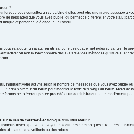
ateur ?
ur lorsque vous consultez un sujet. Une d’elles peut être une image associée à vo
mbre de messages que vous avez publié, ou permet de différencier votre statut parti
 unique et personnelle à chaque utilisateur.
ous pouvez ajouter un avatar en utilisant une des quatre méthodes suivantes : le serv
ent activer ou non la fonctionnalité des avatars et des méthodes qu’ils veuillent ren
forum.
ur, indiquent votre activité selon le nombre de messages que vous avez publié ou id
eul un administrateur du forum peut modifier le texte des rangs du forum. Merci de 
de forums ne toléreront pas ce procédé et un administrateur ou un modérateur pou
ur le lien de courrier électronique d’un utilisateur ?
s utilisateurs inscrits peuvent envoyer des courriers électroniques aux autres utili
es utilisateurs malveillants ou des robots.