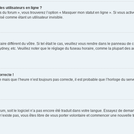
s utilisateurs en ligne ?
s du forum », vous trouverez l’option « Masquer mon statut en ligne ». Si vous activ
é comme étant un utilisateur invisible.
aire différent du vôtre. Si tel était le cas, veuillez vous rendre dans le panneau de co
ey, etc. Veuillez noter que le réglage du fuseau horaire, comme la plupart des autr
orrecte !
 mais que l’heure n’est toujours pas correcte, il est probable que l’horloge du serve
orum, soit le logiciel n’a pas encore été traduit dans votre langue. Essayez de deman
 n’existe pas, vous êtes libre de vous porter volontaire et commencer une nouvelle t