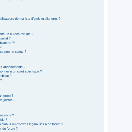
lisateurs de ma liste d’amis et d’ignorés ?
ans un ou des forums ?
sultat ?
blanche ?!
?
ssages et sujets ?
t les abonnements ?
onner à un sujet spécifique ?
ifique ?
 ?
ce forum ?
s jointes ?
cussions ?
ible ?
 d’abus ou d’ordres légaux liés à ce forum ?
r du forum ?