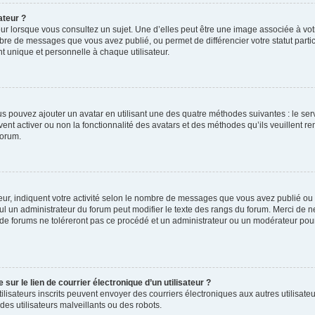
ateur ?
ur lorsque vous consultez un sujet. Une d’elles peut être une image associée à vo
mbre de messages que vous avez publié, ou permet de différencier votre statut parti
 unique et personnelle à chaque utilisateur.
ous pouvez ajouter un avatar en utilisant une des quatre méthodes suivantes : le serv
ent activer ou non la fonctionnalité des avatars et des méthodes qu’ils veuillent ren
forum.
ur, indiquent votre activité selon le nombre de messages que vous avez publié ou id
eul un administrateur du forum peut modifier le texte des rangs du forum. Merci de 
de forums ne toléreront pas ce procédé et un administrateur ou un modérateur pou
ur le lien de courrier électronique d’un utilisateur ?
s utilisateurs inscrits peuvent envoyer des courriers électroniques aux autres utili
es utilisateurs malveillants ou des robots.