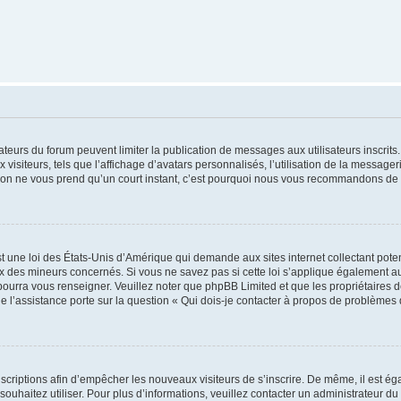
trateurs du forum peuvent limiter la publication de messages aux utilisateurs inscri
visiteurs, tels que l’affichage d’avatars personnalisés, l’utilisation de la messager
ription ne vous prend qu’un court instant, c’est pourquoi nous vous recommandons de l
t une loi des États-Unis d’Amérique qui demande aux sites internet collectant pot
 des mineurs concernés. Si vous ne savez pas si cette loi s’applique également au
 pourra vous renseigner. Veuillez noter que phpBB Limited et que les propriétaires
ue l’assistance porte sur la question « Qui dois-je contacter à propos de problèmes 
inscriptions afin d’empêcher les nouveaux visiteurs de s’inscrire. De même, il est é
s souhaitez utiliser. Pour plus d’informations, veuillez contacter un administrateur du