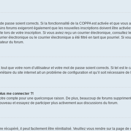
t de passe soient corrects. Si la fonctionnalité de la COPPA est activée et que vous 
ains forums exigeront également que les nouvelles inscriptions doivent être activée
te lors de votre inscription. Si vous aviez reçu un courrier électronique, consultez l
r électronique ou le courrier électronique a été filtré en tant que pourriel. Si vo
rateur du forum.
out que votre nom d’utilisateur et votre mot de passe soient corrects. Si tel est le
iétaire du site internet ait un problème de configuration et qu’il soit nécessaire de l
 plus me connecter ?!
votre compte pour une quelconque raison. De plus, beaucoup de forums suppriment pér
 nouveau et essayez de participer plus activement aux discussions du forum.
 récupéré, il peut facilement être réinitialisé. Veuillez vous rendre sur la page de