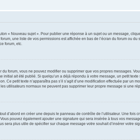
outon « Nouveau sujet ». Pour publier une réponse à un sujet ou un message, cliqu
 forum, une liste de vos permissions est affichée en bas de l’écran du forum ou du
ce forum, etc.
r du forum, vous ne pouvez modifier ou supprimer que vos propres messages. Vou
 initial ait été publié. Si quelqu’un a déjà répondu à votre message, un petit text
ion. Ce petit texte n’apparaîtra pas s’il s’agit d’une modification effectuée par un 
ue les utilisateurs normaux ne peuvent pas supprimer leur propre message si une ré
ut d’abord en créer une depuis le panneau de contrôle de l’utilisateur. Une fois c
ure. Vous pouvez également ajouter une signature qui sera insérée à tous vos mess
 vous sera plus utile de spécifier sur chaque message votre souhait d’insérer votre si