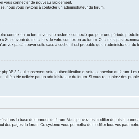
voir vous connecter de nouveau rapidement.
sse, nous vous invitons à contacter un administrateur du forum.
otre connexion au forum, vous ne resterez connecté que pour une période prédéfinie
se « Se souvenir de moi » lors de votre connexion au forum. Ceci n’est pas recomm
’arrivez pas à trouver cette case à cocher, il est probable qu’un administrateur du fo
 phpBB 3.2 qui conservent votre authentification et votre connexion au forum. Les 
tionnalité a été activée par un administrateur du forum. Si vous rencontrez des pro
ockés dans la base de données du forum. Vous pouvez les modifier depuis le panneau 
haut des pages du forum. Ce système vous permettra de modifier tous vos paramètre