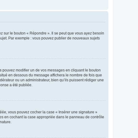
ez sur le bouton « Répondre ». Il se peut que vous ayez besoin
 sujet. Par exemple : vous pouvez publier de nouveaux sujets
s pouvez modifier un de vos messages en cliquant le bouton
e situé en dessous du message affichera le nombre de fois que
modérateur ou un administrateur, bien qu’ils puissent rédiger une
ponse a été publiée.
réée, vous pouvez cocher la case « Insérer une signature »
ages en cochant la case appropriée dans le panneau de contrôle
gnature.