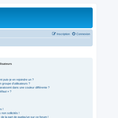
Inscription
Connexion
lisateurs
t puis-je en rejoindre un ?
 groupe d’utilisateurs ?
araissent dans une couleur différente ?
défaut » ?
s !
non sollicités !
e de la part de quelqu’un sur ce forum !