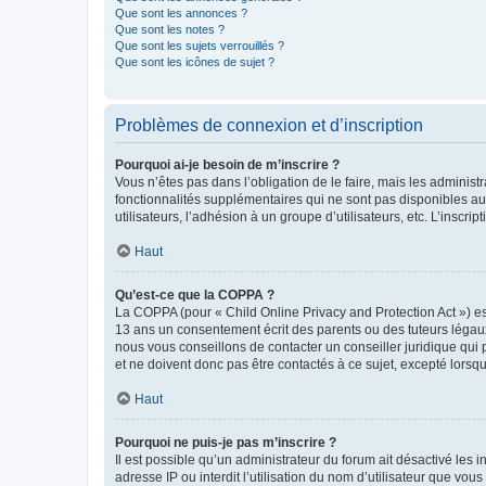
Que sont les annonces ?
Que sont les notes ?
Que sont les sujets verrouillés ?
Que sont les icônes de sujet ?
Problèmes de connexion et d’inscription
Pourquoi ai-je besoin de m’inscrire ?
Vous n’êtes pas dans l’obligation de le faire, mais les adminis
fonctionnalités supplémentaires qui ne sont pas disponibles aux 
utilisateurs, l’adhésion à un groupe d’utilisateurs, etc. L’insc
Haut
Qu’est-ce que la COPPA ?
La COPPA (pour « Child Online Privacy and Protection Act ») es
13 ans un consentement écrit des parents ou des tuteurs légaux
nous vous conseillons de contacter un conseiller juridique qui
et ne doivent donc pas être contactés à ce sujet, excepté lorsq
Haut
Pourquoi ne puis-je pas m’inscrire ?
Il est possible qu’un administrateur du forum ait désactivé les 
adresse IP ou interdit l’utilisation du nom d’utilisateur que vou