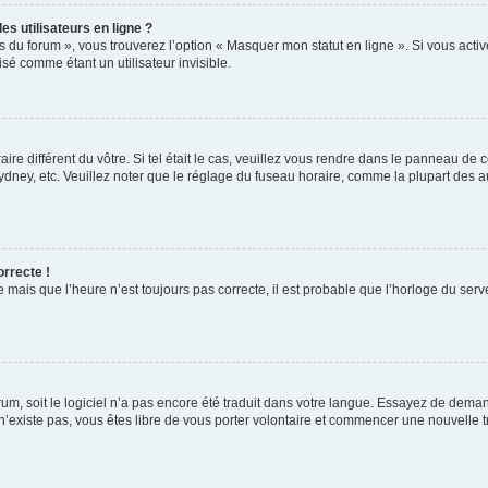
s utilisateurs en ligne ?
s du forum », vous trouverez l’option « Masquer mon statut en ligne ». Si vous activ
é comme étant un utilisateur invisible.
aire différent du vôtre. Si tel était le cas, veuillez vous rendre dans le panneau de co
ey, etc. Veuillez noter que le réglage du fuseau horaire, comme la plupart des autr
orrecte !
 mais que l’heure n’est toujours pas correcte, il est probable que l’horloge du serve
orum, soit le logiciel n’a pas encore été traduit dans votre langue. Essayez de deman
 n’existe pas, vous êtes libre de vous porter volontaire et commencer une nouvelle t