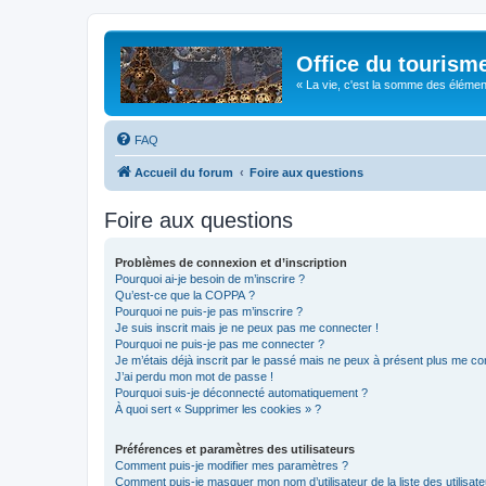
Office du tourism
« La vie, c'est la somme des éléments 
FAQ
Accueil du forum
Foire aux questions
Foire aux questions
Problèmes de connexion et d’inscription
Pourquoi ai-je besoin de m’inscrire ?
Qu’est-ce que la COPPA ?
Pourquoi ne puis-je pas m’inscrire ?
Je suis inscrit mais je ne peux pas me connecter !
Pourquoi ne puis-je pas me connecter ?
Je m’étais déjà inscrit par le passé mais ne peux à présent plus me co
J’ai perdu mon mot de passe !
Pourquoi suis-je déconnecté automatiquement ?
À quoi sert « Supprimer les cookies » ?
Préférences et paramètres des utilisateurs
Comment puis-je modifier mes paramètres ?
Comment puis-je masquer mon nom d’utilisateur de la liste des utilisate