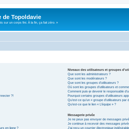
e de Topoldavie
sur un corps fini. À la fin, ça fait zéro. »
Niveaux des utilisateurs et groupes d’uti
Que sont les administrateurs ?
Que sont les modérateurs ?
Que sont les groupes d’utilisateurs ?
Où sont les groupes d’utilisateurs et commen
Comment puis-je devenir le responsable d’un
nnecter ?!
Pourquoi certains groupes d’utilisateurs app
Qu’est-ce qu’un « groupe d’utilisateurs par 
Qu’est-ce que le lien « L’équipe » ?
Messagerie privée
Je ne peux pas envoyer de messages privé
Je continue à recevoir des messages privés 
urs en ligne ?
J’ai reçu un courrier électronique indésirabl