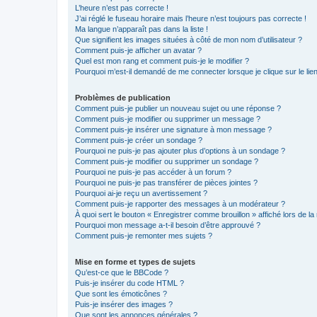
L’heure n’est pas correcte !
J’ai réglé le fuseau horaire mais l’heure n’est toujours pas correcte !
Ma langue n’apparaît pas dans la liste !
Que signifient les images situées à côté de mon nom d’utilisateur ?
Comment puis-je afficher un avatar ?
Quel est mon rang et comment puis-je le modifier ?
Pourquoi m’est-il demandé de me connecter lorsque je clique sur le lien 
Problèmes de publication
Comment puis-je publier un nouveau sujet ou une réponse ?
Comment puis-je modifier ou supprimer un message ?
Comment puis-je insérer une signature à mon message ?
Comment puis-je créer un sondage ?
Pourquoi ne puis-je pas ajouter plus d’options à un sondage ?
Comment puis-je modifier ou supprimer un sondage ?
Pourquoi ne puis-je pas accéder à un forum ?
Pourquoi ne puis-je pas transférer de pièces jointes ?
Pourquoi ai-je reçu un avertissement ?
Comment puis-je rapporter des messages à un modérateur ?
À quoi sert le bouton « Enregistrer comme brouillon » affiché lors de la 
Pourquoi mon message a-t-il besoin d’être approuvé ?
Comment puis-je remonter mes sujets ?
Mise en forme et types de sujets
Qu’est-ce que le BBCode ?
Puis-je insérer du code HTML ?
Que sont les émoticônes ?
Puis-je insérer des images ?
Que sont les annonces générales ?