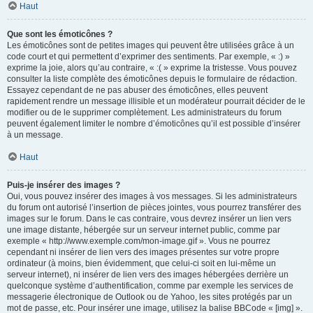
Haut
Que sont les émoticônes ?
Les émoticônes sont de petites images qui peuvent être utilisées grâce à un
code court et qui permettent d’exprimer des sentiments. Par exemple, « :) »
exprime la joie, alors qu’au contraire, « :( » exprime la tristesse. Vous pouvez
consulter la liste complète des émoticônes depuis le formulaire de rédaction.
Essayez cependant de ne pas abuser des émoticônes, elles peuvent
rapidement rendre un message illisible et un modérateur pourrait décider de le
modifier ou de le supprimer complètement. Les administrateurs du forum
peuvent également limiter le nombre d’émoticônes qu’il est possible d’insérer
à un message.
Haut
Puis-je insérer des images ?
Oui, vous pouvez insérer des images à vos messages. Si les administrateurs
du forum ont autorisé l’insertion de pièces jointes, vous pourrez transférer des
images sur le forum. Dans le cas contraire, vous devrez insérer un lien vers
une image distante, hébergée sur un serveur internet public, comme par
exemple « http://www.exemple.com/mon-image.gif ». Vous ne pourrez
cependant ni insérer de lien vers des images présentes sur votre propre
ordinateur (à moins, bien évidemment, que celui-ci soit en lui-même un
serveur internet), ni insérer de lien vers des images hébergées derrière un
quelconque système d’authentification, comme par exemple les services de
messagerie électronique de Outlook ou de Yahoo, les sites protégés par un
mot de passe, etc. Pour insérer une image, utilisez la balise BBCode « [img] ».