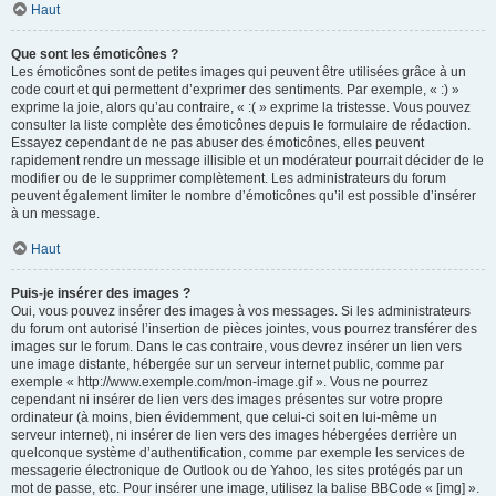
Haut
Que sont les émoticônes ?
Les émoticônes sont de petites images qui peuvent être utilisées grâce à un
code court et qui permettent d’exprimer des sentiments. Par exemple, « :) »
exprime la joie, alors qu’au contraire, « :( » exprime la tristesse. Vous pouvez
consulter la liste complète des émoticônes depuis le formulaire de rédaction.
Essayez cependant de ne pas abuser des émoticônes, elles peuvent
rapidement rendre un message illisible et un modérateur pourrait décider de le
modifier ou de le supprimer complètement. Les administrateurs du forum
peuvent également limiter le nombre d’émoticônes qu’il est possible d’insérer
à un message.
Haut
Puis-je insérer des images ?
Oui, vous pouvez insérer des images à vos messages. Si les administrateurs
du forum ont autorisé l’insertion de pièces jointes, vous pourrez transférer des
images sur le forum. Dans le cas contraire, vous devrez insérer un lien vers
une image distante, hébergée sur un serveur internet public, comme par
exemple « http://www.exemple.com/mon-image.gif ». Vous ne pourrez
cependant ni insérer de lien vers des images présentes sur votre propre
ordinateur (à moins, bien évidemment, que celui-ci soit en lui-même un
serveur internet), ni insérer de lien vers des images hébergées derrière un
quelconque système d’authentification, comme par exemple les services de
messagerie électronique de Outlook ou de Yahoo, les sites protégés par un
mot de passe, etc. Pour insérer une image, utilisez la balise BBCode « [img] ».