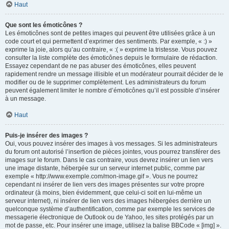
Haut
Que sont les émoticônes ?
Les émoticônes sont de petites images qui peuvent être utilisées grâce à un
code court et qui permettent d’exprimer des sentiments. Par exemple, « :) »
exprime la joie, alors qu’au contraire, « :( » exprime la tristesse. Vous pouvez
consulter la liste complète des émoticônes depuis le formulaire de rédaction.
Essayez cependant de ne pas abuser des émoticônes, elles peuvent
rapidement rendre un message illisible et un modérateur pourrait décider de le
modifier ou de le supprimer complètement. Les administrateurs du forum
peuvent également limiter le nombre d’émoticônes qu’il est possible d’insérer
à un message.
Haut
Puis-je insérer des images ?
Oui, vous pouvez insérer des images à vos messages. Si les administrateurs
du forum ont autorisé l’insertion de pièces jointes, vous pourrez transférer des
images sur le forum. Dans le cas contraire, vous devrez insérer un lien vers
une image distante, hébergée sur un serveur internet public, comme par
exemple « http://www.exemple.com/mon-image.gif ». Vous ne pourrez
cependant ni insérer de lien vers des images présentes sur votre propre
ordinateur (à moins, bien évidemment, que celui-ci soit en lui-même un
serveur internet), ni insérer de lien vers des images hébergées derrière un
quelconque système d’authentification, comme par exemple les services de
messagerie électronique de Outlook ou de Yahoo, les sites protégés par un
mot de passe, etc. Pour insérer une image, utilisez la balise BBCode « [img] ».