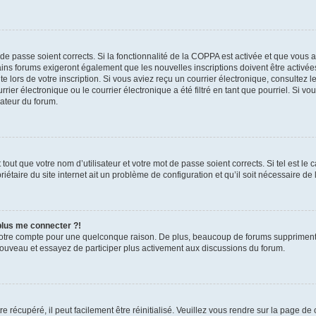
t de passe soient corrects. Si la fonctionnalité de la COPPA est activée et que vous 
ains forums exigeront également que les nouvelles inscriptions doivent être activée
te lors de votre inscription. Si vous aviez reçu un courrier électronique, consultez l
r électronique ou le courrier électronique a été filtré en tant que pourriel. Si vo
rateur du forum.
out que votre nom d’utilisateur et votre mot de passe soient corrects. Si tel est le
iétaire du site internet ait un problème de configuration et qu’il soit nécessaire de l
 plus me connecter ?!
votre compte pour une quelconque raison. De plus, beaucoup de forums suppriment pér
 nouveau et essayez de participer plus activement aux discussions du forum.
 récupéré, il peut facilement être réinitialisé. Veuillez vous rendre sur la page de