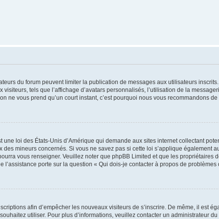
trateurs du forum peuvent limiter la publication de messages aux utilisateurs inscri
visiteurs, tels que l’affichage d’avatars personnalisés, l’utilisation de la messager
ription ne vous prend qu’un court instant, c’est pourquoi nous vous recommandons de l
t une loi des États-Unis d’Amérique qui demande aux sites internet collectant pot
 des mineurs concernés. Si vous ne savez pas si cette loi s’applique également au
 pourra vous renseigner. Veuillez noter que phpBB Limited et que les propriétaires
ue l’assistance porte sur la question « Qui dois-je contacter à propos de problèmes 
inscriptions afin d’empêcher les nouveaux visiteurs de s’inscrire. De même, il est é
s souhaitez utiliser. Pour plus d’informations, veuillez contacter un administrateur du