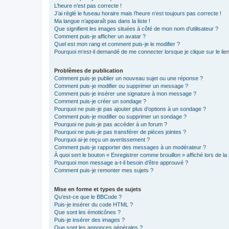
L’heure n’est pas correcte !
J’ai réglé le fuseau horaire mais l’heure n’est toujours pas correcte !
Ma langue n’apparaît pas dans la liste !
Que signifient les images situées à côté de mon nom d’utilisateur ?
Comment puis-je afficher un avatar ?
Quel est mon rang et comment puis-je le modifier ?
Pourquoi m’est-il demandé de me connecter lorsque je clique sur le lien 
Problèmes de publication
Comment puis-je publier un nouveau sujet ou une réponse ?
Comment puis-je modifier ou supprimer un message ?
Comment puis-je insérer une signature à mon message ?
Comment puis-je créer un sondage ?
Pourquoi ne puis-je pas ajouter plus d’options à un sondage ?
Comment puis-je modifier ou supprimer un sondage ?
Pourquoi ne puis-je pas accéder à un forum ?
Pourquoi ne puis-je pas transférer de pièces jointes ?
Pourquoi ai-je reçu un avertissement ?
Comment puis-je rapporter des messages à un modérateur ?
À quoi sert le bouton « Enregistrer comme brouillon » affiché lors de la 
Pourquoi mon message a-t-il besoin d’être approuvé ?
Comment puis-je remonter mes sujets ?
Mise en forme et types de sujets
Qu’est-ce que le BBCode ?
Puis-je insérer du code HTML ?
Que sont les émoticônes ?
Puis-je insérer des images ?
Que sont les annonces générales ?