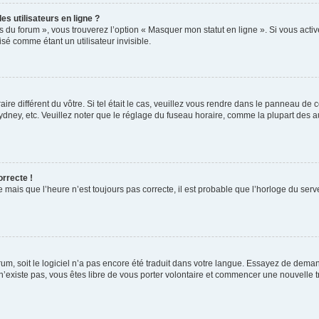
s utilisateurs en ligne ?
s du forum », vous trouverez l’option « Masquer mon statut en ligne ». Si vous activ
é comme étant un utilisateur invisible.
aire différent du vôtre. Si tel était le cas, veuillez vous rendre dans le panneau de co
ey, etc. Veuillez noter que le réglage du fuseau horaire, comme la plupart des autr
orrecte !
 mais que l’heure n’est toujours pas correcte, il est probable que l’horloge du serve
orum, soit le logiciel n’a pas encore été traduit dans votre langue. Essayez de deman
 n’existe pas, vous êtes libre de vous porter volontaire et commencer une nouvelle t