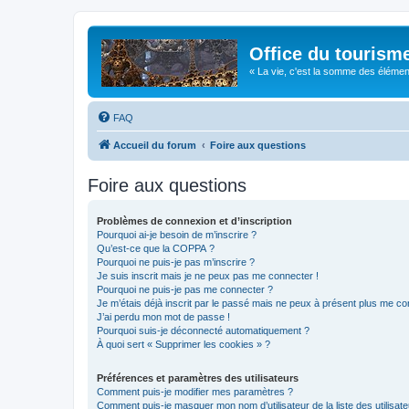
Office du tourism
« La vie, c'est la somme des éléments 
FAQ
Accueil du forum
Foire aux questions
Foire aux questions
Problèmes de connexion et d’inscription
Pourquoi ai-je besoin de m’inscrire ?
Qu’est-ce que la COPPA ?
Pourquoi ne puis-je pas m’inscrire ?
Je suis inscrit mais je ne peux pas me connecter !
Pourquoi ne puis-je pas me connecter ?
Je m’étais déjà inscrit par le passé mais ne peux à présent plus me co
J’ai perdu mon mot de passe !
Pourquoi suis-je déconnecté automatiquement ?
À quoi sert « Supprimer les cookies » ?
Préférences et paramètres des utilisateurs
Comment puis-je modifier mes paramètres ?
Comment puis-je masquer mon nom d’utilisateur de la liste des utilisate