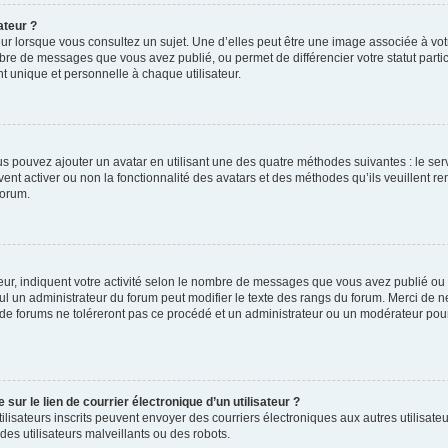
ateur ?
ur lorsque vous consultez un sujet. Une d’elles peut être une image associée à vo
mbre de messages que vous avez publié, ou permet de différencier votre statut parti
 unique et personnelle à chaque utilisateur.
ous pouvez ajouter un avatar en utilisant une des quatre méthodes suivantes : le serv
ent activer ou non la fonctionnalité des avatars et des méthodes qu’ils veuillent ren
forum.
ur, indiquent votre activité selon le nombre de messages que vous avez publié ou id
eul un administrateur du forum peut modifier le texte des rangs du forum. Merci de 
de forums ne toléreront pas ce procédé et un administrateur ou un modérateur pou
ur le lien de courrier électronique d’un utilisateur ?
s utilisateurs inscrits peuvent envoyer des courriers électroniques aux autres utili
es utilisateurs malveillants ou des robots.