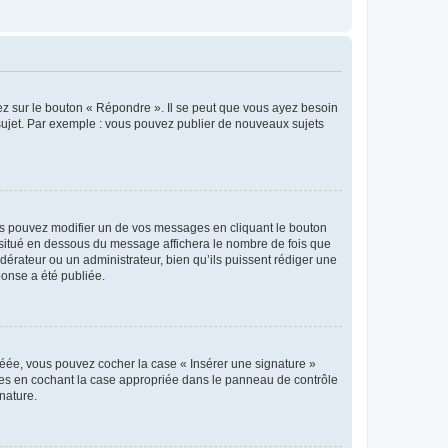
ez sur le bouton « Répondre ». Il se peut que vous ayez besoin
 sujet. Par exemple : vous pouvez publier de nouveaux sujets
s pouvez modifier un de vos messages en cliquant le bouton
e situé en dessous du message affichera le nombre de fois que
modérateur ou un administrateur, bien qu’ils puissent rédiger une
ponse a été publiée.
réée, vous pouvez cocher la case « Insérer une signature »
ages en cochant la case appropriée dans le panneau de contrôle
gnature.