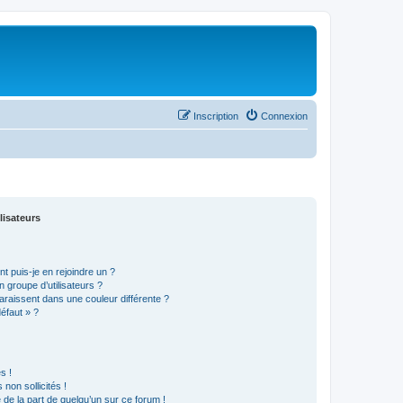
Inscription
Connexion
lisateurs
t puis-je en rejoindre un ?
 groupe d’utilisateurs ?
araissent dans une couleur différente ?
défaut » ?
s !
non sollicités !
e de la part de quelqu’un sur ce forum !