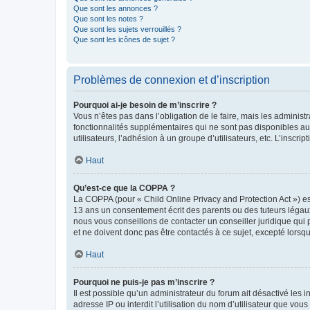
Que sont les annonces ?
Que sont les notes ?
Que sont les sujets verrouillés ?
Que sont les icônes de sujet ?
Problèmes de connexion et d’inscription
Pourquoi ai-je besoin de m’inscrire ?
Vous n’êtes pas dans l’obligation de le faire, mais les adminis
fonctionnalités supplémentaires qui ne sont pas disponibles aux 
utilisateurs, l’adhésion à un groupe d’utilisateurs, etc. L’insc
Haut
Qu’est-ce que la COPPA ?
La COPPA (pour « Child Online Privacy and Protection Act ») es
13 ans un consentement écrit des parents ou des tuteurs légaux
nous vous conseillons de contacter un conseiller juridique qui
et ne doivent donc pas être contactés à ce sujet, excepté lorsq
Haut
Pourquoi ne puis-je pas m’inscrire ?
Il est possible qu’un administrateur du forum ait désactivé les 
adresse IP ou interdit l’utilisation du nom d’utilisateur que vou