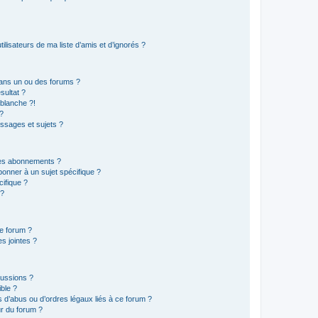
lisateurs de ma liste d’amis et d’ignorés ?
ans un ou des forums ?
sultat ?
blanche ?!
?
ssages et sujets ?
t les abonnements ?
onner à un sujet spécifique ?
ifique ?
 ?
ce forum ?
s jointes ?
cussions ?
ible ?
 d’abus ou d’ordres légaux liés à ce forum ?
r du forum ?