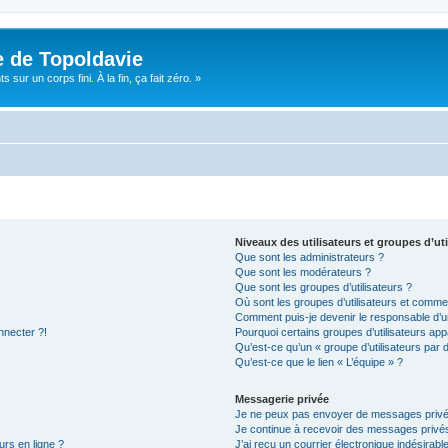
e de Topoldavie
sur un corps fini. À la fin, ça fait zéro. »
Niveaux des utilisateurs et groupes d’uti
Que sont les administrateurs ?
Que sont les modérateurs ?
Que sont les groupes d’utilisateurs ?
Où sont les groupes d’utilisateurs et commen
Comment puis-je devenir le responsable d’un
nnecter ?!
Pourquoi certains groupes d’utilisateurs app
Qu’est-ce qu’un « groupe d’utilisateurs par 
Qu’est-ce que le lien « L’équipe » ?
Messagerie privée
Je ne peux pas envoyer de messages privé
Je continue à recevoir des messages privés 
urs en ligne ?
J’ai reçu un courrier électronique indésirabl