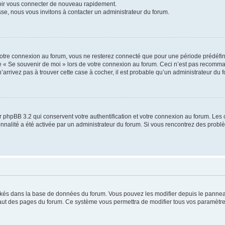
voir vous connecter de nouveau rapidement.
sse, nous vous invitons à contacter un administrateur du forum.
otre connexion au forum, vous ne resterez connecté que pour une période prédéfinie
se « Se souvenir de moi » lors de votre connexion au forum. Ceci n’est pas recomm
’arrivez pas à trouver cette case à cocher, il est probable qu’un administrateur du fo
 phpBB 3.2 qui conservent votre authentification et votre connexion au forum. Les 
tionnalité a été activée par un administrateur du forum. Si vous rencontrez des pro
ockés dans la base de données du forum. Vous pouvez les modifier depuis le panneau 
haut des pages du forum. Ce système vous permettra de modifier tous vos paramètre