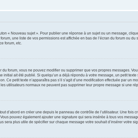
outon « Nouveau sujet ». Pour publier une réponse à un sujet ou un message, cliqu
 forum, une liste de vos permissions est affichée en bas de l’écran du forum ou du
ce forum, etc.
r du forum, vous ne pouvez modifier ou supprimer que vos propres messages. Vou
 initial ait été publié. Si quelqu’un a déjà répondu à votre message, un petit text
ion. Ce petit texte n’apparaîtra pas s’il s’agit d’une modification effectuée par un 
ue les utilisateurs normaux ne peuvent pas supprimer leur propre message si une ré
ut d’abord en créer une depuis le panneau de contrôle de l’utilisateur. Une fois c
ure. Vous pouvez également ajouter une signature qui sera insérée à tous vos mess
 vous sera plus utile de spécifier sur chaque message votre souhait d’insérer votre si