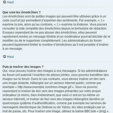
Haut
Que sont les émoticônes ?
Les émoticônes sont de petites images qui peuvent être utilisées grâce à un
code court et qui permettent d’exprimer des sentiments. Par exemple, « :) »
exprime la joie, alors qu’au contraire, « :( » exprime la tristesse. Vous pouvez
consulter la liste complète des émoticônes depuis le formulaire de rédaction.
Essayez cependant de ne pas abuser des émoticônes, elles peuvent
rapidement rendre un message illisible et un modérateur pourrait décider de le
modifier ou de le supprimer complètement. Les administrateurs du forum
peuvent également limiter le nombre d’émoticônes qu’il est possible d’insérer
à un message.
Haut
Puis-je insérer des images ?
Oui, vous pouvez insérer des images à vos messages. Si les administrateurs
du forum ont autorisé l’insertion de pièces jointes, vous pourrez transférer des
images sur le forum. Dans le cas contraire, vous devrez insérer un lien vers
une image distante, hébergée sur un serveur internet public, comme par
exemple « http://www.exemple.com/mon-image.gif ». Vous ne pourrez
cependant ni insérer de lien vers des images présentes sur votre propre
ordinateur (à moins, bien évidemment, que celui-ci soit en lui-même un
serveur internet), ni insérer de lien vers des images hébergées derrière un
quelconque système d’authentification, comme par exemple les services de
messagerie électronique de Outlook ou de Yahoo, les sites protégés par un
mot de passe, etc. Pour insérer une image, utilisez la balise BBCode « [img] ».