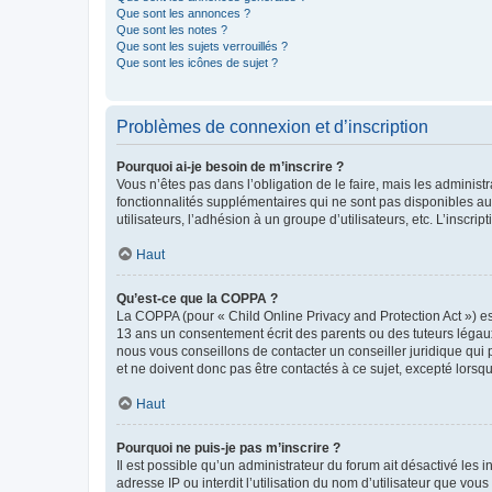
Que sont les annonces ?
Que sont les notes ?
Que sont les sujets verrouillés ?
Que sont les icônes de sujet ?
Problèmes de connexion et d’inscription
Pourquoi ai-je besoin de m’inscrire ?
Vous n’êtes pas dans l’obligation de le faire, mais les adminis
fonctionnalités supplémentaires qui ne sont pas disponibles aux 
utilisateurs, l’adhésion à un groupe d’utilisateurs, etc. L’insc
Haut
Qu’est-ce que la COPPA ?
La COPPA (pour « Child Online Privacy and Protection Act ») es
13 ans un consentement écrit des parents ou des tuteurs légaux
nous vous conseillons de contacter un conseiller juridique qui
et ne doivent donc pas être contactés à ce sujet, excepté lorsq
Haut
Pourquoi ne puis-je pas m’inscrire ?
Il est possible qu’un administrateur du forum ait désactivé les 
adresse IP ou interdit l’utilisation du nom d’utilisateur que vou