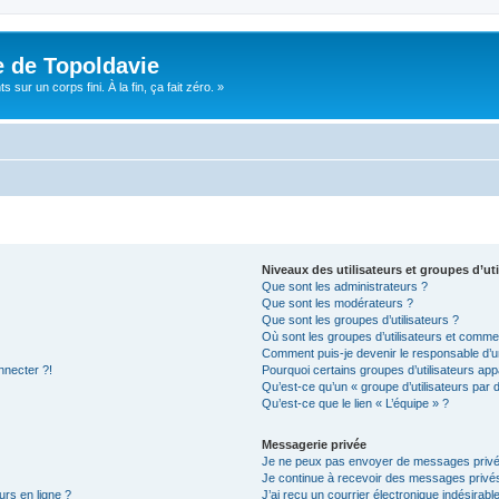
e de Topoldavie
sur un corps fini. À la fin, ça fait zéro. »
Niveaux des utilisateurs et groupes d’uti
Que sont les administrateurs ?
Que sont les modérateurs ?
Que sont les groupes d’utilisateurs ?
Où sont les groupes d’utilisateurs et commen
Comment puis-je devenir le responsable d’un
nnecter ?!
Pourquoi certains groupes d’utilisateurs app
Qu’est-ce qu’un « groupe d’utilisateurs par 
Qu’est-ce que le lien « L’équipe » ?
Messagerie privée
Je ne peux pas envoyer de messages privé
Je continue à recevoir des messages privés 
urs en ligne ?
J’ai reçu un courrier électronique indésirabl