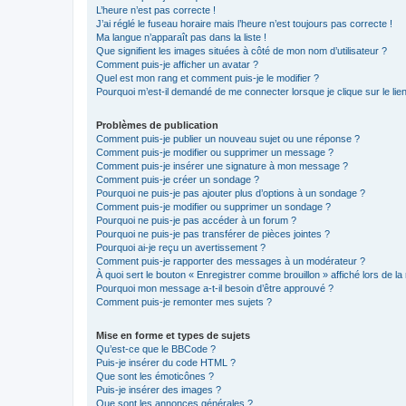
L’heure n’est pas correcte !
J’ai réglé le fuseau horaire mais l’heure n’est toujours pas correcte !
Ma langue n’apparaît pas dans la liste !
Que signifient les images situées à côté de mon nom d’utilisateur ?
Comment puis-je afficher un avatar ?
Quel est mon rang et comment puis-je le modifier ?
Pourquoi m’est-il demandé de me connecter lorsque je clique sur le lien 
Problèmes de publication
Comment puis-je publier un nouveau sujet ou une réponse ?
Comment puis-je modifier ou supprimer un message ?
Comment puis-je insérer une signature à mon message ?
Comment puis-je créer un sondage ?
Pourquoi ne puis-je pas ajouter plus d’options à un sondage ?
Comment puis-je modifier ou supprimer un sondage ?
Pourquoi ne puis-je pas accéder à un forum ?
Pourquoi ne puis-je pas transférer de pièces jointes ?
Pourquoi ai-je reçu un avertissement ?
Comment puis-je rapporter des messages à un modérateur ?
À quoi sert le bouton « Enregistrer comme brouillon » affiché lors de la 
Pourquoi mon message a-t-il besoin d’être approuvé ?
Comment puis-je remonter mes sujets ?
Mise en forme et types de sujets
Qu’est-ce que le BBCode ?
Puis-je insérer du code HTML ?
Que sont les émoticônes ?
Puis-je insérer des images ?
Que sont les annonces générales ?