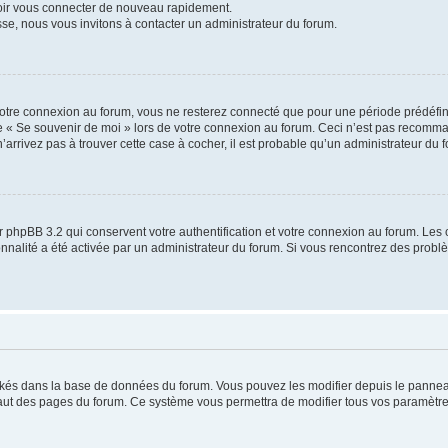
voir vous connecter de nouveau rapidement.
sse, nous vous invitons à contacter un administrateur du forum.
otre connexion au forum, vous ne resterez connecté que pour une période prédéfinie
se « Se souvenir de moi » lors de votre connexion au forum. Ceci n’est pas recomm
’arrivez pas à trouver cette case à cocher, il est probable qu’un administrateur du fo
 phpBB 3.2 qui conservent votre authentification et votre connexion au forum. Les 
tionnalité a été activée par un administrateur du forum. Si vous rencontrez des pro
ockés dans la base de données du forum. Vous pouvez les modifier depuis le panneau 
haut des pages du forum. Ce système vous permettra de modifier tous vos paramètre