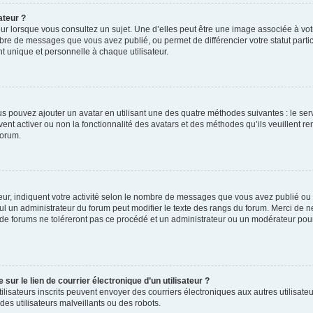
ateur ?
ur lorsque vous consultez un sujet. Une d’elles peut être une image associée à vo
mbre de messages que vous avez publié, ou permet de différencier votre statut parti
 unique et personnelle à chaque utilisateur.
ous pouvez ajouter un avatar en utilisant une des quatre méthodes suivantes : le serv
ent activer ou non la fonctionnalité des avatars et des méthodes qu’ils veuillent ren
forum.
ur, indiquent votre activité selon le nombre de messages que vous avez publié ou id
eul un administrateur du forum peut modifier le texte des rangs du forum. Merci de 
de forums ne toléreront pas ce procédé et un administrateur ou un modérateur pou
ur le lien de courrier électronique d’un utilisateur ?
s utilisateurs inscrits peuvent envoyer des courriers électroniques aux autres utili
es utilisateurs malveillants ou des robots.