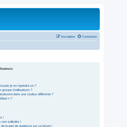
Inscription
Connexion
lisateurs
t puis-je en rejoindre un ?
 groupe d’utilisateurs ?
araissent dans une couleur différente ?
défaut » ?
s !
non sollicités !
e de la part de quelqu’un sur ce forum !