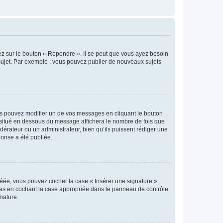
ez sur le bouton « Répondre ». Il se peut que vous ayez besoin
 sujet. Par exemple : vous pouvez publier de nouveaux sujets
s pouvez modifier un de vos messages en cliquant le bouton
e situé en dessous du message affichera le nombre de fois que
modérateur ou un administrateur, bien qu’ils puissent rédiger une
ponse a été publiée.
réée, vous pouvez cocher la case « Insérer une signature »
ages en cochant la case appropriée dans le panneau de contrôle
gnature.