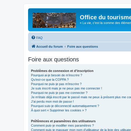
Office du tourism
« La vie, c'est la somme des éléments 
FAQ
Accueil du forum
Foire aux questions
Foire aux questions
Problèmes de connexion et d’inscription
Pourquoi ai-je besoin de m’inscrire ?
Qu’est-ce que la COPPA ?
Pourquoi ne puis-je pas m’inscrire ?
Je suis inscrit mais je ne peux pas me connecter !
Pourquoi ne puis-je pas me connecter ?
Je m’étais déjà inscrit par le passé mais ne peux à présent plus me co
J’ai perdu mon mot de passe !
Pourquoi suis-je déconnecté automatiquement ?
À quoi sert « Supprimer les cookies » ?
Préférences et paramètres des utilisateurs
Comment puis-je modifier mes paramètres ?
Comment puis-je masquer mon nom d’utilisateur de la liste des utilisate