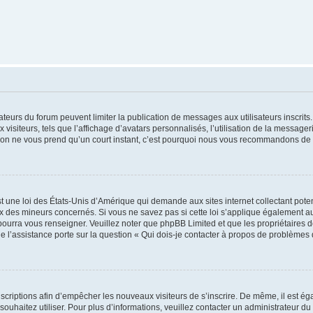
trateurs du forum peuvent limiter la publication de messages aux utilisateurs inscri
visiteurs, tels que l’affichage d’avatars personnalisés, l’utilisation de la messager
ription ne vous prend qu’un court instant, c’est pourquoi nous vous recommandons de l
t une loi des États-Unis d’Amérique qui demande aux sites internet collectant pot
 des mineurs concernés. Si vous ne savez pas si cette loi s’applique également au
 pourra vous renseigner. Veuillez noter que phpBB Limited et que les propriétaires
ue l’assistance porte sur la question « Qui dois-je contacter à propos de problèmes 
inscriptions afin d’empêcher les nouveaux visiteurs de s’inscrire. De même, il est é
s souhaitez utiliser. Pour plus d’informations, veuillez contacter un administrateur du