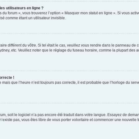
s utilisateurs en ligne ?
s du forum », vous trouverez l’option « Masquer mon statut en ligne ». Si vous activ
é comme étant un utilisateur invisible.
aire différent du vôtre. Si tel était le cas, veuillez vous rendre dans le panneau de co
ey, etc. Veuillez noter que le réglage du fuseau horaire, comme la plupart des autr
orrecte !
 mais que l’heure n’est toujours pas correcte, il est probable que l’horloge du serve
orum, soit le logiciel n’a pas encore été traduit dans votre langue. Essayez de deman
 n’existe pas, vous êtes libre de vous porter volontaire et commencer une nouvelle t