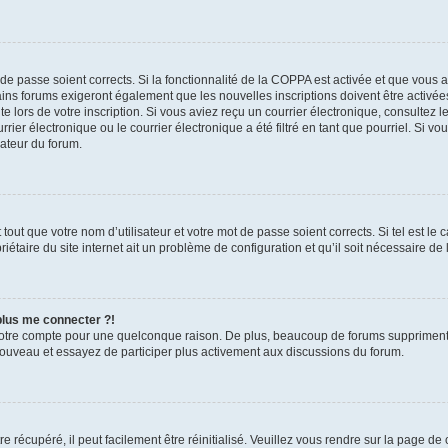
t de passe soient corrects. Si la fonctionnalité de la COPPA est activée et que vous 
ains forums exigeront également que les nouvelles inscriptions doivent être activée
te lors de votre inscription. Si vous aviez reçu un courrier électronique, consultez l
r électronique ou le courrier électronique a été filtré en tant que pourriel. Si vo
rateur du forum.
out que votre nom d’utilisateur et votre mot de passe soient corrects. Si tel est le
iétaire du site internet ait un problème de configuration et qu’il soit nécessaire de l
 plus me connecter ?!
votre compte pour une quelconque raison. De plus, beaucoup de forums suppriment pér
 nouveau et essayez de participer plus activement aux discussions du forum.
 récupéré, il peut facilement être réinitialisé. Veuillez vous rendre sur la page de