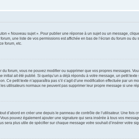
outon « Nouveau sujet ». Pour publier une réponse à un sujet ou un message, cliqu
 forum, une liste de vos permissions est affichée en bas de l’écran du forum ou du
ce forum, etc.
r du forum, vous ne pouvez modifier ou supprimer que vos propres messages. Vou
 initial ait été publié. Si quelqu’un a déjà répondu à votre message, un petit text
ion. Ce petit texte n’apparaîtra pas s’il s’agit d’une modification effectuée par un 
ue les utilisateurs normaux ne peuvent pas supprimer leur propre message si une ré
ut d’abord en créer une depuis le panneau de contrôle de l’utilisateur. Une fois c
ure. Vous pouvez également ajouter une signature qui sera insérée à tous vos mess
 vous sera plus utile de spécifier sur chaque message votre souhait d’insérer votre si