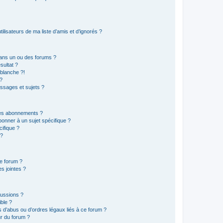
lisateurs de ma liste d’amis et d’ignorés ?
ans un ou des forums ?
sultat ?
blanche ?!
?
ssages et sujets ?
t les abonnements ?
onner à un sujet spécifique ?
ifique ?
 ?
ce forum ?
s jointes ?
cussions ?
ible ?
 d’abus ou d’ordres légaux liés à ce forum ?
r du forum ?