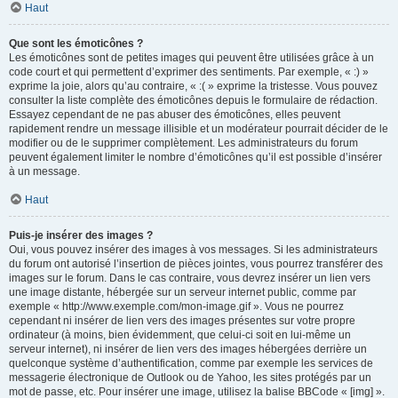
Haut
Que sont les émoticônes ?
Les émoticônes sont de petites images qui peuvent être utilisées grâce à un
code court et qui permettent d’exprimer des sentiments. Par exemple, « :) »
exprime la joie, alors qu’au contraire, « :( » exprime la tristesse. Vous pouvez
consulter la liste complète des émoticônes depuis le formulaire de rédaction.
Essayez cependant de ne pas abuser des émoticônes, elles peuvent
rapidement rendre un message illisible et un modérateur pourrait décider de le
modifier ou de le supprimer complètement. Les administrateurs du forum
peuvent également limiter le nombre d’émoticônes qu’il est possible d’insérer
à un message.
Haut
Puis-je insérer des images ?
Oui, vous pouvez insérer des images à vos messages. Si les administrateurs
du forum ont autorisé l’insertion de pièces jointes, vous pourrez transférer des
images sur le forum. Dans le cas contraire, vous devrez insérer un lien vers
une image distante, hébergée sur un serveur internet public, comme par
exemple « http://www.exemple.com/mon-image.gif ». Vous ne pourrez
cependant ni insérer de lien vers des images présentes sur votre propre
ordinateur (à moins, bien évidemment, que celui-ci soit en lui-même un
serveur internet), ni insérer de lien vers des images hébergées derrière un
quelconque système d’authentification, comme par exemple les services de
messagerie électronique de Outlook ou de Yahoo, les sites protégés par un
mot de passe, etc. Pour insérer une image, utilisez la balise BBCode « [img] ».