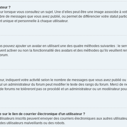
ateur ?
ur lorsque vous consultez un sujet. Une d’elles peut être une image associée à vo
mbre de messages que vous avez publié, ou permet de différencier votre statut parti
 unique et personnelle à chaque utilisateur.
ous pouvez ajouter un avatar en utilisant une des quatre méthodes suivantes : le serv
ent activer ou non la fonctionnalité des avatars et des méthodes qu’ils veuillent ren
forum.
ur, indiquent votre activité selon le nombre de messages que vous avez publié ou id
eul un administrateur du forum peut modifier le texte des rangs du forum. Merci de 
de forums ne toléreront pas ce procédé et un administrateur ou un modérateur pou
ur le lien de courrier électronique d’un utilisateur ?
s utilisateurs inscrits peuvent envoyer des courriers électroniques aux autres utili
es utilisateurs malveillants ou des robots.