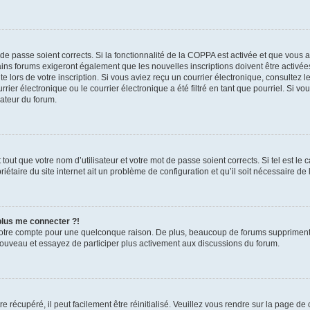
t de passe soient corrects. Si la fonctionnalité de la COPPA est activée et que vous 
ains forums exigeront également que les nouvelles inscriptions doivent être activée
te lors de votre inscription. Si vous aviez reçu un courrier électronique, consultez l
r électronique ou le courrier électronique a été filtré en tant que pourriel. Si vo
rateur du forum.
out que votre nom d’utilisateur et votre mot de passe soient corrects. Si tel est le
iétaire du site internet ait un problème de configuration et qu’il soit nécessaire de l
 plus me connecter ?!
votre compte pour une quelconque raison. De plus, beaucoup de forums suppriment pér
 nouveau et essayez de participer plus activement aux discussions du forum.
 récupéré, il peut facilement être réinitialisé. Veuillez vous rendre sur la page de