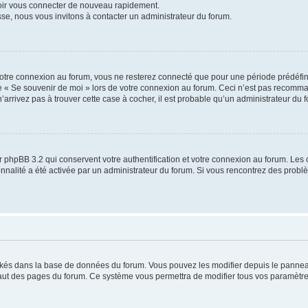
voir vous connecter de nouveau rapidement.
sse, nous vous invitons à contacter un administrateur du forum.
otre connexion au forum, vous ne resterez connecté que pour une période prédéfinie
se « Se souvenir de moi » lors de votre connexion au forum. Ceci n’est pas recomm
’arrivez pas à trouver cette case à cocher, il est probable qu’un administrateur du fo
 phpBB 3.2 qui conservent votre authentification et votre connexion au forum. Les 
tionnalité a été activée par un administrateur du forum. Si vous rencontrez des pro
ockés dans la base de données du forum. Vous pouvez les modifier depuis le panneau 
haut des pages du forum. Ce système vous permettra de modifier tous vos paramètre