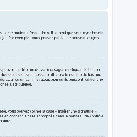
ez sur le bouton « Répondre ». Il se peut que vous ayez besoin
 sujet. Par exemple : vous pouvez publier de nouveaux sujets
s pouvez modifier un de vos messages en cliquant le bouton
e situé en dessous du message affichera le nombre de fois que
modérateur ou un administrateur, bien qu’ils puissent rédiger une
ponse a été publiée.
réée, vous pouvez cocher la case « Insérer une signature »
ages en cochant la case appropriée dans le panneau de contrôle
gnature.