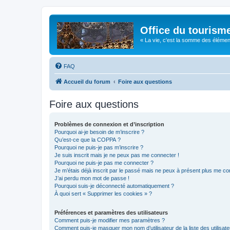
Office du tourism
« La vie, c'est la somme des éléments 
FAQ
Accueil du forum
Foire aux questions
Foire aux questions
Problèmes de connexion et d’inscription
Pourquoi ai-je besoin de m’inscrire ?
Qu’est-ce que la COPPA ?
Pourquoi ne puis-je pas m’inscrire ?
Je suis inscrit mais je ne peux pas me connecter !
Pourquoi ne puis-je pas me connecter ?
Je m’étais déjà inscrit par le passé mais ne peux à présent plus me co
J’ai perdu mon mot de passe !
Pourquoi suis-je déconnecté automatiquement ?
À quoi sert « Supprimer les cookies » ?
Préférences et paramètres des utilisateurs
Comment puis-je modifier mes paramètres ?
Comment puis-je masquer mon nom d’utilisateur de la liste des utilisate