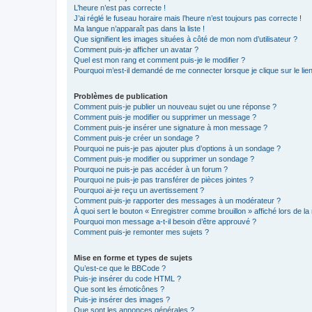
L’heure n’est pas correcte !
J’ai réglé le fuseau horaire mais l’heure n’est toujours pas correcte !
Ma langue n’apparaît pas dans la liste !
Que signifient les images situées à côté de mon nom d’utilisateur ?
Comment puis-je afficher un avatar ?
Quel est mon rang et comment puis-je le modifier ?
Pourquoi m’est-il demandé de me connecter lorsque je clique sur le lien 
Problèmes de publication
Comment puis-je publier un nouveau sujet ou une réponse ?
Comment puis-je modifier ou supprimer un message ?
Comment puis-je insérer une signature à mon message ?
Comment puis-je créer un sondage ?
Pourquoi ne puis-je pas ajouter plus d’options à un sondage ?
Comment puis-je modifier ou supprimer un sondage ?
Pourquoi ne puis-je pas accéder à un forum ?
Pourquoi ne puis-je pas transférer de pièces jointes ?
Pourquoi ai-je reçu un avertissement ?
Comment puis-je rapporter des messages à un modérateur ?
À quoi sert le bouton « Enregistrer comme brouillon » affiché lors de la 
Pourquoi mon message a-t-il besoin d’être approuvé ?
Comment puis-je remonter mes sujets ?
Mise en forme et types de sujets
Qu’est-ce que le BBCode ?
Puis-je insérer du code HTML ?
Que sont les émoticônes ?
Puis-je insérer des images ?
Que sont les annonces générales ?