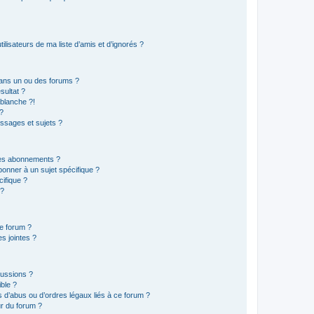
lisateurs de ma liste d’amis et d’ignorés ?
ans un ou des forums ?
sultat ?
blanche ?!
?
ssages et sujets ?
t les abonnements ?
onner à un sujet spécifique ?
ifique ?
 ?
ce forum ?
s jointes ?
cussions ?
ible ?
 d’abus ou d’ordres légaux liés à ce forum ?
r du forum ?