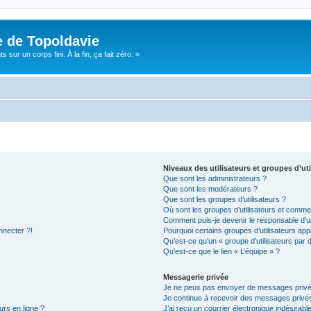
e de Topoldavie
sur un corps fini. À la fin, ça fait zéro. »
Niveaux des utilisateurs et groupes d’uti
Que sont les administrateurs ?
Que sont les modérateurs ?
Que sont les groupes d’utilisateurs ?
Où sont les groupes d’utilisateurs et commen
Comment puis-je devenir le responsable d’un
nnecter ?!
Pourquoi certains groupes d’utilisateurs app
Qu’est-ce qu’un « groupe d’utilisateurs par 
Qu’est-ce que le lien « L’équipe » ?
Messagerie privée
Je ne peux pas envoyer de messages privé
Je continue à recevoir des messages privés 
urs en ligne ?
J’ai reçu un courrier électronique indésirabl