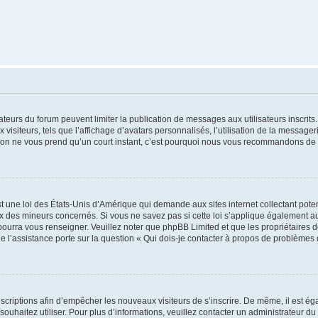
trateurs du forum peuvent limiter la publication de messages aux utilisateurs inscri
visiteurs, tels que l’affichage d’avatars personnalisés, l’utilisation de la messager
ription ne vous prend qu’un court instant, c’est pourquoi nous vous recommandons de l
t une loi des États-Unis d’Amérique qui demande aux sites internet collectant pot
 des mineurs concernés. Si vous ne savez pas si cette loi s’applique également au
 pourra vous renseigner. Veuillez noter que phpBB Limited et que les propriétaires
ue l’assistance porte sur la question « Qui dois-je contacter à propos de problèmes 
inscriptions afin d’empêcher les nouveaux visiteurs de s’inscrire. De même, il est é
s souhaitez utiliser. Pour plus d’informations, veuillez contacter un administrateur du