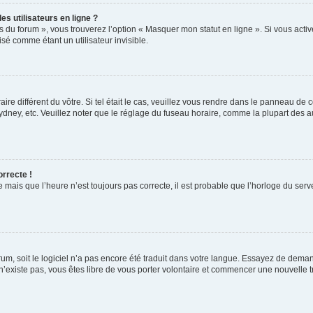
s utilisateurs en ligne ?
s du forum », vous trouverez l’option « Masquer mon statut en ligne ». Si vous activ
é comme étant un utilisateur invisible.
aire différent du vôtre. Si tel était le cas, veuillez vous rendre dans le panneau de co
ey, etc. Veuillez noter que le réglage du fuseau horaire, comme la plupart des autr
orrecte !
 mais que l’heure n’est toujours pas correcte, il est probable que l’horloge du serve
orum, soit le logiciel n’a pas encore été traduit dans votre langue. Essayez de deman
 n’existe pas, vous êtes libre de vous porter volontaire et commencer une nouvelle t