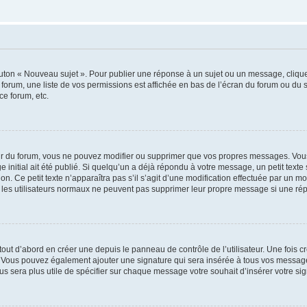
outon « Nouveau sujet ». Pour publier une réponse à un sujet ou un message, cliqu
 forum, une liste de vos permissions est affichée en bas de l’écran du forum ou du
ce forum, etc.
r du forum, vous ne pouvez modifier ou supprimer que vos propres messages. Vou
 initial ait été publié. Si quelqu’un a déjà répondu à votre message, un petit text
ion. Ce petit texte n’apparaîtra pas s’il s’agit d’une modification effectuée par un 
ue les utilisateurs normaux ne peuvent pas supprimer leur propre message si une ré
ut d’abord en créer une depuis le panneau de contrôle de l’utilisateur. Une fois c
ure. Vous pouvez également ajouter une signature qui sera insérée à tous vos mess
 vous sera plus utile de spécifier sur chaque message votre souhait d’insérer votre si