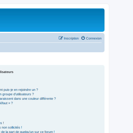
Inscription
Connexion
lisateurs
t puis-je en rejoindre un ?
 groupe d’utilisateurs ?
araissent dans une couleur différente ?
défaut » ?
s !
non sollicités !
e de la part de quelqu’un sur ce forum !