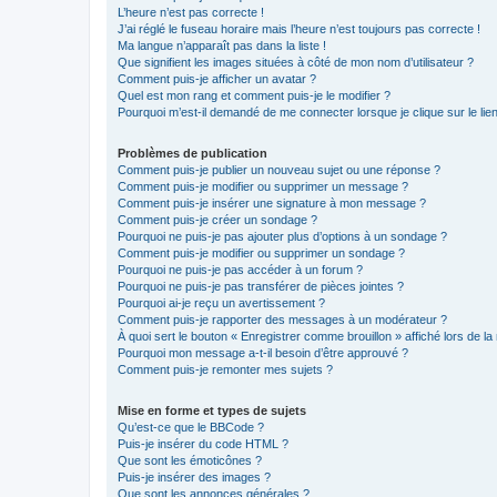
L’heure n’est pas correcte !
J’ai réglé le fuseau horaire mais l’heure n’est toujours pas correcte !
Ma langue n’apparaît pas dans la liste !
Que signifient les images situées à côté de mon nom d’utilisateur ?
Comment puis-je afficher un avatar ?
Quel est mon rang et comment puis-je le modifier ?
Pourquoi m’est-il demandé de me connecter lorsque je clique sur le lien 
Problèmes de publication
Comment puis-je publier un nouveau sujet ou une réponse ?
Comment puis-je modifier ou supprimer un message ?
Comment puis-je insérer une signature à mon message ?
Comment puis-je créer un sondage ?
Pourquoi ne puis-je pas ajouter plus d’options à un sondage ?
Comment puis-je modifier ou supprimer un sondage ?
Pourquoi ne puis-je pas accéder à un forum ?
Pourquoi ne puis-je pas transférer de pièces jointes ?
Pourquoi ai-je reçu un avertissement ?
Comment puis-je rapporter des messages à un modérateur ?
À quoi sert le bouton « Enregistrer comme brouillon » affiché lors de la 
Pourquoi mon message a-t-il besoin d’être approuvé ?
Comment puis-je remonter mes sujets ?
Mise en forme et types de sujets
Qu’est-ce que le BBCode ?
Puis-je insérer du code HTML ?
Que sont les émoticônes ?
Puis-je insérer des images ?
Que sont les annonces générales ?