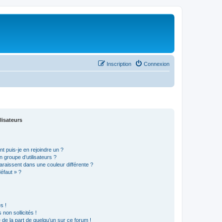
Inscription
Connexion
lisateurs
t puis-je en rejoindre un ?
 groupe d’utilisateurs ?
araissent dans une couleur différente ?
défaut » ?
s !
non sollicités !
e de la part de quelqu’un sur ce forum !