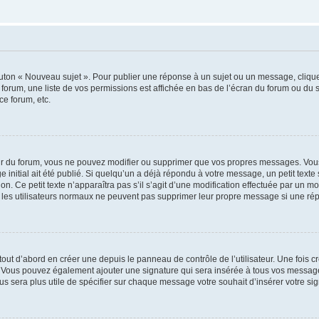
outon « Nouveau sujet ». Pour publier une réponse à un sujet ou un message, cliqu
 forum, une liste de vos permissions est affichée en bas de l’écran du forum ou du
ce forum, etc.
r du forum, vous ne pouvez modifier ou supprimer que vos propres messages. Vou
 initial ait été publié. Si quelqu’un a déjà répondu à votre message, un petit text
ion. Ce petit texte n’apparaîtra pas s’il s’agit d’une modification effectuée par un 
ue les utilisateurs normaux ne peuvent pas supprimer leur propre message si une ré
ut d’abord en créer une depuis le panneau de contrôle de l’utilisateur. Une fois c
ure. Vous pouvez également ajouter une signature qui sera insérée à tous vos mess
 vous sera plus utile de spécifier sur chaque message votre souhait d’insérer votre si