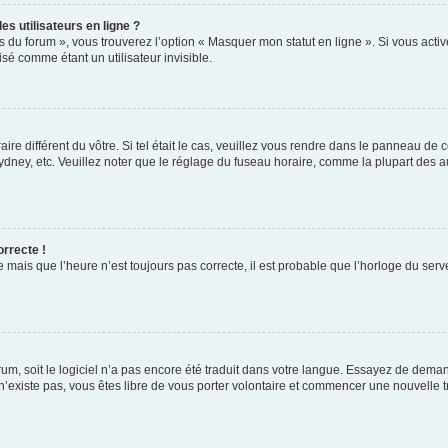
s utilisateurs en ligne ?
s du forum », vous trouverez l’option « Masquer mon statut en ligne ». Si vous activ
é comme étant un utilisateur invisible.
aire différent du vôtre. Si tel était le cas, veuillez vous rendre dans le panneau de co
ey, etc. Veuillez noter que le réglage du fuseau horaire, comme la plupart des autr
orrecte !
 mais que l’heure n’est toujours pas correcte, il est probable que l’horloge du serve
orum, soit le logiciel n’a pas encore été traduit dans votre langue. Essayez de deman
 n’existe pas, vous êtes libre de vous porter volontaire et commencer une nouvelle t