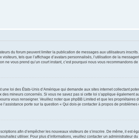
trateurs du forum peuvent limiter la publication de messages aux utilisateurs inscri
visiteurs, tels que l’affichage d’avatars personnalisés, l’utilisation de la messager
ription ne vous prend qu’un court instant, c’est pourquoi nous vous recommandons de l
t une loi des États-Unis d’Amérique qui demande aux sites internet collectant pot
 des mineurs concernés. Si vous ne savez pas si cette loi s’applique également au
 pourra vous renseigner. Veuillez noter que phpBB Limited et que les propriétaires
ue l’assistance porte sur la question « Qui dois-je contacter à propos de problèmes 
inscriptions afin d’empêcher les nouveaux visiteurs de s’inscrire. De même, il est é
s souhaitez utiliser. Pour plus d’informations, veuillez contacter un administrateur du