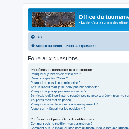
Office du tourism
« La vie, c'est la somme des éléments 
FAQ
Accueil du forum
Foire aux questions
Foire aux questions
Problèmes de connexion et d’inscription
Pourquoi ai-je besoin de m’inscrire ?
Qu’est-ce que la COPPA ?
Pourquoi ne puis-je pas m’inscrire ?
Je suis inscrit mais je ne peux pas me connecter !
Pourquoi ne puis-je pas me connecter ?
Je m’étais déjà inscrit par le passé mais ne peux à présent plus me co
J’ai perdu mon mot de passe !
Pourquoi suis-je déconnecté automatiquement ?
À quoi sert « Supprimer les cookies » ?
Préférences et paramètres des utilisateurs
Comment puis-je modifier mes paramètres ?
Comment puis-je masquer mon nom d’utilisateur de la liste des utilisate