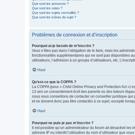
Que sont les annonces ?
Que sont les notes ?
Que sont les sujets verrouillés ?
Que sont les icônes de sujet ?
Problèmes de connexion et d’inscription
Pourquoi ai-je besoin de m’inscrire ?
Vous n’êtes pas dans l’obligation de le faire, mais les adminis
fonctionnalités supplémentaires qui ne sont pas disponibles aux 
utilisateurs, l’adhésion à un groupe d’utilisateurs, etc. L’insc
Haut
Qu’est-ce que la COPPA ?
La COPPA (pour « Child Online Privacy and Protection Act ») es
13 ans un consentement écrit des parents ou des tuteurs légaux
nous vous conseillons de contacter un conseiller juridique qui
et ne doivent donc pas être contactés à ce sujet, excepté lorsq
Haut
Pourquoi ne puis-je pas m’inscrire ?
Il est possible qu’un administrateur du forum ait désactivé les 
adresse IP ou interdit l’utilisation du nom d’utilisateur que vou