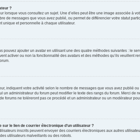
ateur ?
ur lorsque vous consultez un sujet. Une d’elles peut être une image associée à vo
mbre de messages que vous avez publié, ou permet de différencier votre statut parti
 unique et personnelle à chaque utilisateur.
ous pouvez ajouter un avatar en utilisant une des quatre méthodes suivantes : le serv
ent activer ou non la fonctionnalité des avatars et des méthodes qu’ils veuillent ren
forum.
ur, indiquent votre activité selon le nombre de messages que vous avez publié ou id
eul un administrateur du forum peut modifier le texte des rangs du forum. Merci de 
de forums ne toléreront pas ce procédé et un administrateur ou un modérateur pou
ur le lien de courrier électronique d’un utilisateur ?
s utilisateurs inscrits peuvent envoyer des courriers électroniques aux autres utili
es utilisateurs malveillants ou des robots.