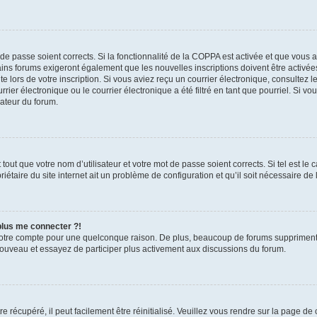
t de passe soient corrects. Si la fonctionnalité de la COPPA est activée et que vous 
ains forums exigeront également que les nouvelles inscriptions doivent être activée
te lors de votre inscription. Si vous aviez reçu un courrier électronique, consultez l
r électronique ou le courrier électronique a été filtré en tant que pourriel. Si vo
rateur du forum.
out que votre nom d’utilisateur et votre mot de passe soient corrects. Si tel est le
iétaire du site internet ait un problème de configuration et qu’il soit nécessaire de l
 plus me connecter ?!
votre compte pour une quelconque raison. De plus, beaucoup de forums suppriment pér
 nouveau et essayez de participer plus activement aux discussions du forum.
 récupéré, il peut facilement être réinitialisé. Veuillez vous rendre sur la page de