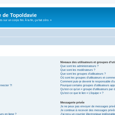
e de Topoldavie
sur un corps fini. À la fin, ça fait zéro. »
Niveaux des utilisateurs et groupes d’uti
Que sont les administrateurs ?
Que sont les modérateurs ?
Que sont les groupes d’utilisateurs ?
Où sont les groupes d’utilisateurs et commen
Comment puis-je devenir le responsable d’un
nnecter ?!
Pourquoi certains groupes d’utilisateurs app
Qu’est-ce qu’un « groupe d’utilisateurs par 
Qu’est-ce que le lien « L’équipe » ?
Messagerie privée
Je ne peux pas envoyer de messages privé
Je continue à recevoir des messages privés 
urs en ligne ?
J’ai reçu un courrier électronique indésirabl