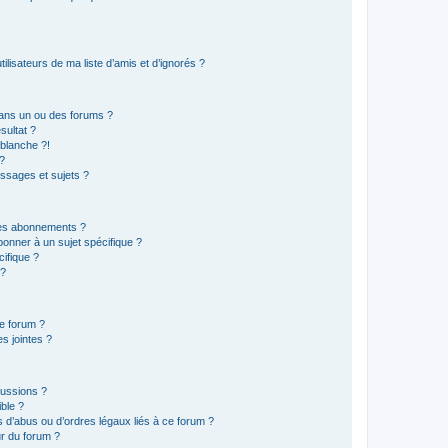
lisateurs de ma liste d’amis et d’ignorés ?
ans un ou des forums ?
sultat ?
blanche ?!
?
ssages et sujets ?
t les abonnements ?
onner à un sujet spécifique ?
ifique ?
 ?
ce forum ?
s jointes ?
cussions ?
ible ?
 d’abus ou d’ordres légaux liés à ce forum ?
r du forum ?