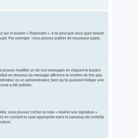
ez sur le bouton « Répondre ». Il se peut que vous ayez besoin
 sujet. Par exemple : vous pouvez publier de nouveaux sujets
s pouvez modifier un de vos messages en cliquant le bouton
e situé en dessous du message affichera le nombre de fois que
modérateur ou un administrateur, bien qu’ils puissent rédiger une
ponse a été publiée.
réée, vous pouvez cocher la case « Insérer une signature »
ages en cochant la case appropriée dans le panneau de contrôle
gnature.