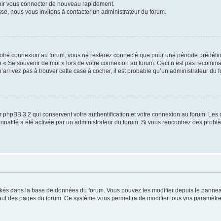
voir vous connecter de nouveau rapidement.
sse, nous vous invitons à contacter un administrateur du forum.
otre connexion au forum, vous ne resterez connecté que pour une période prédéfinie
se « Se souvenir de moi » lors de votre connexion au forum. Ceci n’est pas recomm
’arrivez pas à trouver cette case à cocher, il est probable qu’un administrateur du fo
 phpBB 3.2 qui conservent votre authentification et votre connexion au forum. Les 
tionnalité a été activée par un administrateur du forum. Si vous rencontrez des pro
ockés dans la base de données du forum. Vous pouvez les modifier depuis le panneau 
haut des pages du forum. Ce système vous permettra de modifier tous vos paramètre