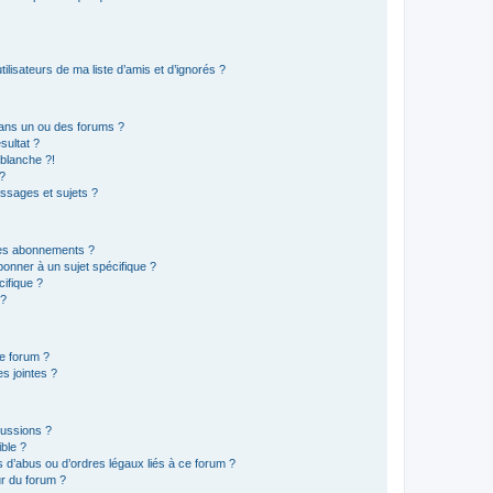
lisateurs de ma liste d’amis et d’ignorés ?
ans un ou des forums ?
sultat ?
blanche ?!
?
ssages et sujets ?
t les abonnements ?
onner à un sujet spécifique ?
ifique ?
 ?
ce forum ?
s jointes ?
cussions ?
ible ?
 d’abus ou d’ordres légaux liés à ce forum ?
r du forum ?