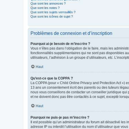
Que sont les annonces ?
Que sont les notes ?
Que sont les sujets verrouillés ?
Que sont les icônes de sujet ?
Problèmes de connexion et d’inscription
Pourquoi ai-je besoin de m’inscrire ?
Vous n’êtes pas dans l’obligation de le faire, mais les adminis
fonctionnalités supplémentaires qui ne sont pas disponibles aux 
utilisateurs, l’adhésion à un groupe d’utilisateurs, etc. L’insc
Haut
Qu’est-ce que la COPPA ?
La COPPA (pour « Child Online Privacy and Protection Act ») es
13 ans un consentement écrit des parents ou des tuteurs légaux
nous vous conseillons de contacter un conseiller juridique qui
et ne doivent donc pas être contactés à ce sujet, excepté lorsq
Haut
Pourquoi ne puis-je pas m’inscrire ?
Il est possible qu’un administrateur du forum ait désactivé les 
adresse IP ou interdit l’utilisation du nom d’utilisateur que vou