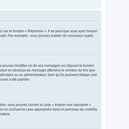
ez sur le bouton « Répondre ». Il se peut que vous ayez besoin
 sujet. Par exemple : vous pouvez publier de nouveaux sujets
s pouvez modifier un de vos messages en cliquant le bouton
e situé en dessous du message affichera le nombre de fois que
modérateur ou un administrateur, bien qu’ils puissent rédiger une
ponse a été publiée.
réée, vous pouvez cocher la case « Insérer une signature »
ages en cochant la case appropriée dans le panneau de contrôle
gnature.