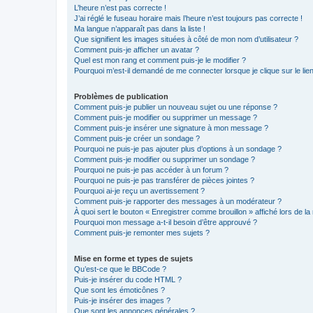
L’heure n’est pas correcte !
J’ai réglé le fuseau horaire mais l’heure n’est toujours pas correcte !
Ma langue n’apparaît pas dans la liste !
Que signifient les images situées à côté de mon nom d’utilisateur ?
Comment puis-je afficher un avatar ?
Quel est mon rang et comment puis-je le modifier ?
Pourquoi m’est-il demandé de me connecter lorsque je clique sur le lien 
Problèmes de publication
Comment puis-je publier un nouveau sujet ou une réponse ?
Comment puis-je modifier ou supprimer un message ?
Comment puis-je insérer une signature à mon message ?
Comment puis-je créer un sondage ?
Pourquoi ne puis-je pas ajouter plus d’options à un sondage ?
Comment puis-je modifier ou supprimer un sondage ?
Pourquoi ne puis-je pas accéder à un forum ?
Pourquoi ne puis-je pas transférer de pièces jointes ?
Pourquoi ai-je reçu un avertissement ?
Comment puis-je rapporter des messages à un modérateur ?
À quoi sert le bouton « Enregistrer comme brouillon » affiché lors de la 
Pourquoi mon message a-t-il besoin d’être approuvé ?
Comment puis-je remonter mes sujets ?
Mise en forme et types de sujets
Qu’est-ce que le BBCode ?
Puis-je insérer du code HTML ?
Que sont les émoticônes ?
Puis-je insérer des images ?
Que sont les annonces générales ?