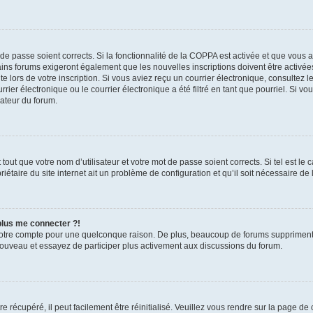
t de passe soient corrects. Si la fonctionnalité de la COPPA est activée et que vous 
ains forums exigeront également que les nouvelles inscriptions doivent être activée
te lors de votre inscription. Si vous aviez reçu un courrier électronique, consultez l
r électronique ou le courrier électronique a été filtré en tant que pourriel. Si vo
rateur du forum.
out que votre nom d’utilisateur et votre mot de passe soient corrects. Si tel est le
iétaire du site internet ait un problème de configuration et qu’il soit nécessaire de l
 plus me connecter ?!
votre compte pour une quelconque raison. De plus, beaucoup de forums suppriment pér
 nouveau et essayez de participer plus activement aux discussions du forum.
 récupéré, il peut facilement être réinitialisé. Veuillez vous rendre sur la page de