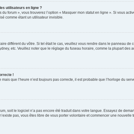
s utilisateurs en ligne ?
s du forum », vous trouverez l’option « Masquer mon statut en ligne ». Si vous activ
é comme étant un utilisateur invisible.
aire différent du vôtre. Si tel était le cas, veuillez vous rendre dans le panneau de co
ey, etc. Veuillez noter que le réglage du fuseau horaire, comme la plupart des autr
orrecte !
 mais que l’heure n’est toujours pas correcte, il est probable que l’horloge du serve
orum, soit le logiciel n’a pas encore été traduit dans votre langue. Essayez de deman
 n’existe pas, vous êtes libre de vous porter volontaire et commencer une nouvelle t