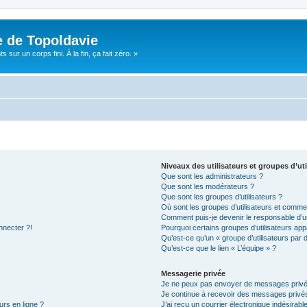
e de Topoldavie
sur un corps fini. À la fin, ça fait zéro. »
Niveaux des utilisateurs et groupes d’uti
Que sont les administrateurs ?
Que sont les modérateurs ?
Que sont les groupes d’utilisateurs ?
Où sont les groupes d’utilisateurs et commen
Comment puis-je devenir le responsable d’un
nnecter ?!
Pourquoi certains groupes d’utilisateurs app
Qu’est-ce qu’un « groupe d’utilisateurs par 
Qu’est-ce que le lien « L’équipe » ?
Messagerie privée
Je ne peux pas envoyer de messages privé
Je continue à recevoir des messages privés 
urs en ligne ?
J’ai reçu un courrier électronique indésirabl