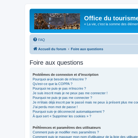
Office du tourism
« La vie, c'est la somme des éléments 
FAQ
Accueil du forum
Foire aux questions
Foire aux questions
Problèmes de connexion et d’inscription
Pourquoi ai-je besoin de m’inscrire ?
Qu’est-ce que la COPPA ?
Pourquoi ne puis-je pas m’inscrire ?
Je suis inscrit mais je ne peux pas me connecter !
Pourquoi ne puis-je pas me connecter ?
Je m’étais déjà inscrit par le passé mais ne peux à présent plus me co
J’ai perdu mon mot de passe !
Pourquoi suis-je déconnecté automatiquement ?
À quoi sert « Supprimer les cookies » ?
Préférences et paramètres des utilisateurs
Comment puis-je modifier mes paramètres ?
Comment puis-je masquer mon nom d’utilisateur de la liste des utilisate