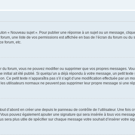
outon « Nouveau sujet ». Pour publier une réponse à un sujet ou un message, cliqu
 forum, une liste de vos permissions est affichée en bas de l’écran du forum ou du
ce forum, etc.
r du forum, vous ne pouvez modifier ou supprimer que vos propres messages. Vou
 initial ait été publié. Si quelqu’un a déjà répondu à votre message, un petit text
ion. Ce petit texte n’apparaîtra pas s’il s’agit d’une modification effectuée par un 
ue les utilisateurs normaux ne peuvent pas supprimer leur propre message si une ré
ut d’abord en créer une depuis le panneau de contrôle de l’utilisateur. Une fois c
ure. Vous pouvez également ajouter une signature qui sera insérée à tous vos mess
 vous sera plus utile de spécifier sur chaque message votre souhait d’insérer votre si