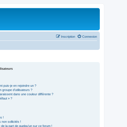
Inscription
Connexion
lisateurs
t puis-je en rejoindre un ?
 groupe d’utilisateurs ?
araissent dans une couleur différente ?
défaut » ?
s !
non sollicités !
e de la part de quelqu’un sur ce forum !