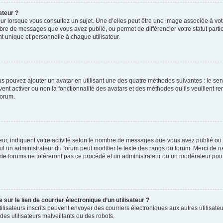
ateur ?
ur lorsque vous consultez un sujet. Une d’elles peut être une image associée à vo
mbre de messages que vous avez publié, ou permet de différencier votre statut parti
 unique et personnelle à chaque utilisateur.
ous pouvez ajouter un avatar en utilisant une des quatre méthodes suivantes : le serv
ent activer ou non la fonctionnalité des avatars et des méthodes qu’ils veuillent ren
forum.
ur, indiquent votre activité selon le nombre de messages que vous avez publié ou id
eul un administrateur du forum peut modifier le texte des rangs du forum. Merci de 
de forums ne toléreront pas ce procédé et un administrateur ou un modérateur pou
ur le lien de courrier électronique d’un utilisateur ?
s utilisateurs inscrits peuvent envoyer des courriers électroniques aux autres utili
es utilisateurs malveillants ou des robots.