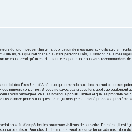
trateurs du forum peuvent limiter la publication de messages aux utilisateurs inscri
visiteurs, tels que l’affichage d’avatars personnalisés, l’utilisation de la messager
ription ne vous prend qu’un court instant, c’est pourquoi nous vous recommandons de l
t une loi des États-Unis d’Amérique qui demande aux sites internet collectant pot
 des mineurs concernés. Si vous ne savez pas si cette loi s’applique également au
 pourra vous renseigner. Veuillez noter que phpBB Limited et que les propriétaires
ue l’assistance porte sur la question « Qui dois-je contacter à propos de problèmes 
inscriptions afin d’empêcher les nouveaux visiteurs de s’inscrire. De même, il est é
s souhaitez utiliser. Pour plus d’informations, veuillez contacter un administrateur du