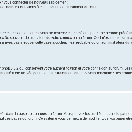
voir vous connecter de nouveau rapidement.
sse, nous vous invitons à contacter un administrateur du forum.
otre connexion au forum, vous ne resterez connecté que pour une période prédéfinie
se « Se souvenir de moi » lors de votre connexion au forum. Ceci n’est pas recomm
’arrivez pas à trouver cette case à cocher, il est probable qu’un administrateur du fo
 phpBB 3.2 qui conservent votre authentification et votre connexion au forum. Les 
tionnalité a été activée par un administrateur du forum. Si vous rencontrez des pro
ockés dans la base de données du forum. Vous pouvez les modifier depuis le panneau 
haut des pages du forum. Ce système vous permettra de modifier tous vos paramètre