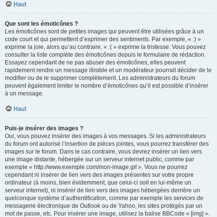
Haut
Que sont les émoticônes ?
Les émoticônes sont de petites images qui peuvent être utilisées grâce à un
code court et qui permettent d’exprimer des sentiments. Par exemple, « :) »
exprime la joie, alors qu’au contraire, « :( » exprime la tristesse. Vous pouvez
consulter la liste complète des émoticônes depuis le formulaire de rédaction.
Essayez cependant de ne pas abuser des émoticônes, elles peuvent
rapidement rendre un message illisible et un modérateur pourrait décider de le
modifier ou de le supprimer complètement. Les administrateurs du forum
peuvent également limiter le nombre d’émoticônes qu’il est possible d’insérer
à un message.
Haut
Puis-je insérer des images ?
Oui, vous pouvez insérer des images à vos messages. Si les administrateurs
du forum ont autorisé l’insertion de pièces jointes, vous pourrez transférer des
images sur le forum. Dans le cas contraire, vous devrez insérer un lien vers
une image distante, hébergée sur un serveur internet public, comme par
exemple « http://www.exemple.com/mon-image.gif ». Vous ne pourrez
cependant ni insérer de lien vers des images présentes sur votre propre
ordinateur (à moins, bien évidemment, que celui-ci soit en lui-même un
serveur internet), ni insérer de lien vers des images hébergées derrière un
quelconque système d’authentification, comme par exemple les services de
messagerie électronique de Outlook ou de Yahoo, les sites protégés par un
mot de passe, etc. Pour insérer une image, utilisez la balise BBCode « [img] ».