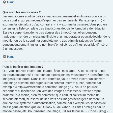
Haut
Que sont les émoticônes ?
Les émoticônes sont de petites images qui peuvent être utilisées grâce à un
code court et qui permettent d’exprimer des sentiments. Par exemple, « :) »
exprime la joie, alors qu’au contraire, « :( » exprime la tristesse. Vous pouvez
consulter la liste complète des émoticônes depuis le formulaire de rédaction.
Essayez cependant de ne pas abuser des émoticônes, elles peuvent
rapidement rendre un message illisible et un modérateur pourrait décider de le
modifier ou de le supprimer complètement. Les administrateurs du forum
peuvent également limiter le nombre d’émoticônes qu’il est possible d’insérer
à un message.
Haut
Puis-je insérer des images ?
Oui, vous pouvez insérer des images à vos messages. Si les administrateurs
du forum ont autorisé l’insertion de pièces jointes, vous pourrez transférer des
images sur le forum. Dans le cas contraire, vous devrez insérer un lien vers
une image distante, hébergée sur un serveur internet public, comme par
exemple « http://www.exemple.com/mon-image.gif ». Vous ne pourrez
cependant ni insérer de lien vers des images présentes sur votre propre
ordinateur (à moins, bien évidemment, que celui-ci soit en lui-même un
serveur internet), ni insérer de lien vers des images hébergées derrière un
quelconque système d’authentification, comme par exemple les services de
messagerie électronique de Outlook ou de Yahoo, les sites protégés par un
mot de passe, etc. Pour insérer une image, utilisez la balise BBCode « [img] ».