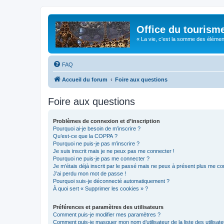
Office du tourism
« La vie, c'est la somme des éléments 
FAQ
Accueil du forum
Foire aux questions
Foire aux questions
Problèmes de connexion et d’inscription
Pourquoi ai-je besoin de m’inscrire ?
Qu’est-ce que la COPPA ?
Pourquoi ne puis-je pas m’inscrire ?
Je suis inscrit mais je ne peux pas me connecter !
Pourquoi ne puis-je pas me connecter ?
Je m’étais déjà inscrit par le passé mais ne peux à présent plus me co
J’ai perdu mon mot de passe !
Pourquoi suis-je déconnecté automatiquement ?
À quoi sert « Supprimer les cookies » ?
Préférences et paramètres des utilisateurs
Comment puis-je modifier mes paramètres ?
Comment puis-je masquer mon nom d’utilisateur de la liste des utilisate