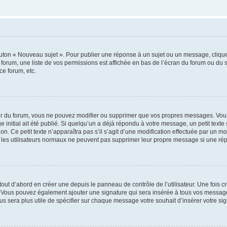
outon « Nouveau sujet ». Pour publier une réponse à un sujet ou un message, cliqu
 forum, une liste de vos permissions est affichée en bas de l’écran du forum ou du
ce forum, etc.
r du forum, vous ne pouvez modifier ou supprimer que vos propres messages. Vou
 initial ait été publié. Si quelqu’un a déjà répondu à votre message, un petit text
ion. Ce petit texte n’apparaîtra pas s’il s’agit d’une modification effectuée par un 
ue les utilisateurs normaux ne peuvent pas supprimer leur propre message si une ré
ut d’abord en créer une depuis le panneau de contrôle de l’utilisateur. Une fois c
ure. Vous pouvez également ajouter une signature qui sera insérée à tous vos mess
 vous sera plus utile de spécifier sur chaque message votre souhait d’insérer votre si