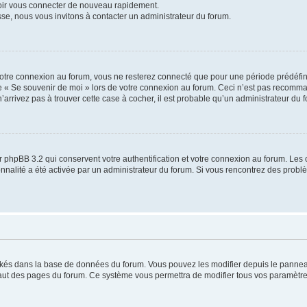
voir vous connecter de nouveau rapidement.
sse, nous vous invitons à contacter un administrateur du forum.
otre connexion au forum, vous ne resterez connecté que pour une période prédéfinie
se « Se souvenir de moi » lors de votre connexion au forum. Ceci n’est pas recomm
’arrivez pas à trouver cette case à cocher, il est probable qu’un administrateur du fo
 phpBB 3.2 qui conservent votre authentification et votre connexion au forum. Les 
tionnalité a été activée par un administrateur du forum. Si vous rencontrez des pro
ockés dans la base de données du forum. Vous pouvez les modifier depuis le panneau 
haut des pages du forum. Ce système vous permettra de modifier tous vos paramètre