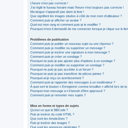
L’heure n’est pas correcte !
J’ai réglé le fuseau horaire mais l’heure n’est toujours pas correcte !
Ma langue n’apparaît pas dans la liste !
Que signifient les images situées à côté de mon nom d’utilisateur ?
Comment puis-je afficher un avatar ?
Quel est mon rang et comment puis-je le modifier ?
Pourquoi m’est-il demandé de me connecter lorsque je clique sur le lien 
Problèmes de publication
Comment puis-je publier un nouveau sujet ou une réponse ?
Comment puis-je modifier ou supprimer un message ?
Comment puis-je insérer une signature à mon message ?
Comment puis-je créer un sondage ?
Pourquoi ne puis-je pas ajouter plus d’options à un sondage ?
Comment puis-je modifier ou supprimer un sondage ?
Pourquoi ne puis-je pas accéder à un forum ?
Pourquoi ne puis-je pas transférer de pièces jointes ?
Pourquoi ai-je reçu un avertissement ?
Comment puis-je rapporter des messages à un modérateur ?
À quoi sert le bouton « Enregistrer comme brouillon » affiché lors de la 
Pourquoi mon message a-t-il besoin d’être approuvé ?
Comment puis-je remonter mes sujets ?
Mise en forme et types de sujets
Qu’est-ce que le BBCode ?
Puis-je insérer du code HTML ?
Que sont les émoticônes ?
Puis-je insérer des images ?
Que sont les annonces générales ?