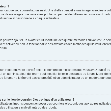
ateur ?
ur lorsque vous consultez un sujet. Une d’elles peut être une image associée à vo
mbre de messages que vous avez publié, ou permet de différencier votre statut parti
 unique et personnelle à chaque utilisateur.
ous pouvez ajouter un avatar en utilisant une des quatre méthodes suivantes : le serv
ent activer ou non la fonctionnalité des avatars et des méthodes qu’ils veuillent ren
forum.
ur, indiquent votre activité selon le nombre de messages que vous avez publié ou id
eul un administrateur du forum peut modifier le texte des rangs du forum. Merci de 
de forums ne toléreront pas ce procédé et un administrateur ou un modérateur pou
ur le lien de courrier électronique d’un utilisateur ?
s utilisateurs inscrits peuvent envoyer des courriers électroniques aux autres utili
es utilisateurs malveillants ou des robots.