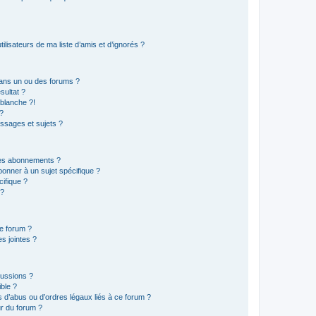
lisateurs de ma liste d’amis et d’ignorés ?
ans un ou des forums ?
sultat ?
blanche ?!
?
ssages et sujets ?
t les abonnements ?
onner à un sujet spécifique ?
ifique ?
 ?
ce forum ?
s jointes ?
cussions ?
ible ?
 d’abus ou d’ordres légaux liés à ce forum ?
r du forum ?