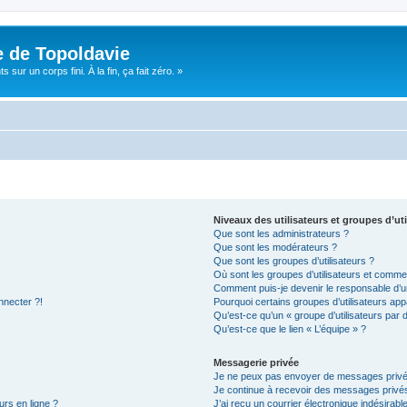
e de Topoldavie
sur un corps fini. À la fin, ça fait zéro. »
Niveaux des utilisateurs et groupes d’uti
Que sont les administrateurs ?
Que sont les modérateurs ?
Que sont les groupes d’utilisateurs ?
Où sont les groupes d’utilisateurs et commen
Comment puis-je devenir le responsable d’un
nnecter ?!
Pourquoi certains groupes d’utilisateurs app
Qu’est-ce qu’un « groupe d’utilisateurs par 
Qu’est-ce que le lien « L’équipe » ?
Messagerie privée
Je ne peux pas envoyer de messages privé
Je continue à recevoir des messages privés 
urs en ligne ?
J’ai reçu un courrier électronique indésirabl