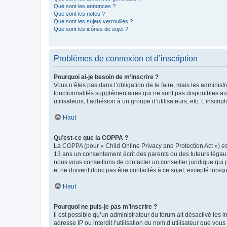
Que sont les annonces ?
Que sont les notes ?
Que sont les sujets verrouillés ?
Que sont les icônes de sujet ?
Problèmes de connexion et d’inscription
Pourquoi ai-je besoin de m’inscrire ?
Vous n’êtes pas dans l’obligation de le faire, mais les adminis
fonctionnalités supplémentaires qui ne sont pas disponibles aux 
utilisateurs, l’adhésion à un groupe d’utilisateurs, etc. L’insc
Haut
Qu’est-ce que la COPPA ?
La COPPA (pour « Child Online Privacy and Protection Act ») es
13 ans un consentement écrit des parents ou des tuteurs légaux
nous vous conseillons de contacter un conseiller juridique qui
et ne doivent donc pas être contactés à ce sujet, excepté lorsq
Haut
Pourquoi ne puis-je pas m’inscrire ?
Il est possible qu’un administrateur du forum ait désactivé les 
adresse IP ou interdit l’utilisation du nom d’utilisateur que vou