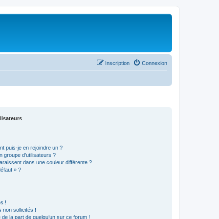
Inscription
Connexion
lisateurs
t puis-je en rejoindre un ?
 groupe d’utilisateurs ?
araissent dans une couleur différente ?
défaut » ?
s !
non sollicités !
e de la part de quelqu’un sur ce forum !