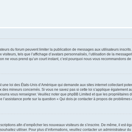
trateurs du forum peuvent limiter la publication de messages aux utilisateurs inscri
visiteurs, tels que l’affichage d’avatars personnalisés, l’utilisation de la messager
ription ne vous prend qu’un court instant, c’est pourquoi nous vous recommandons de l
t une loi des États-Unis d’Amérique qui demande aux sites internet collectant pot
 des mineurs concernés. Si vous ne savez pas si cette loi s’applique également au
 pourra vous renseigner. Veuillez noter que phpBB Limited et que les propriétaires
ue l’assistance porte sur la question « Qui dois-je contacter à propos de problèmes 
inscriptions afin d’empêcher les nouveaux visiteurs de s’inscrire. De même, il est é
s souhaitez utiliser. Pour plus d’informations, veuillez contacter un administrateur du