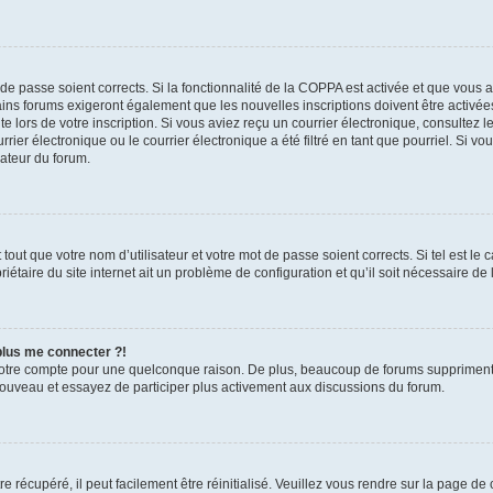
t de passe soient corrects. Si la fonctionnalité de la COPPA est activée et que vous 
ains forums exigeront également que les nouvelles inscriptions doivent être activée
te lors de votre inscription. Si vous aviez reçu un courrier électronique, consultez l
r électronique ou le courrier électronique a été filtré en tant que pourriel. Si vo
rateur du forum.
out que votre nom d’utilisateur et votre mot de passe soient corrects. Si tel est le
iétaire du site internet ait un problème de configuration et qu’il soit nécessaire de l
 plus me connecter ?!
votre compte pour une quelconque raison. De plus, beaucoup de forums suppriment pér
 nouveau et essayez de participer plus activement aux discussions du forum.
 récupéré, il peut facilement être réinitialisé. Veuillez vous rendre sur la page de