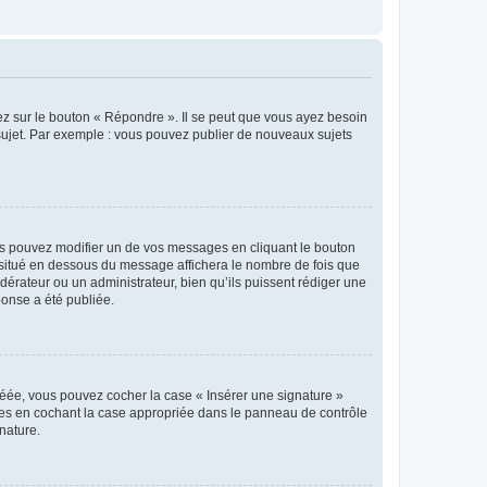
ez sur le bouton « Répondre ». Il se peut que vous ayez besoin
 sujet. Par exemple : vous pouvez publier de nouveaux sujets
s pouvez modifier un de vos messages en cliquant le bouton
e situé en dessous du message affichera le nombre de fois que
modérateur ou un administrateur, bien qu’ils puissent rédiger une
ponse a été publiée.
réée, vous pouvez cocher la case « Insérer une signature »
ages en cochant la case appropriée dans le panneau de contrôle
gnature.