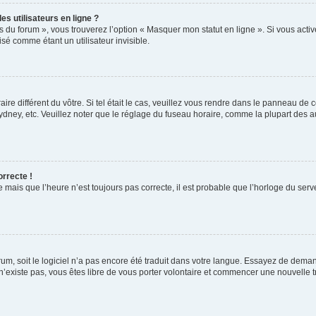
s utilisateurs en ligne ?
s du forum », vous trouverez l’option « Masquer mon statut en ligne ». Si vous activ
é comme étant un utilisateur invisible.
aire différent du vôtre. Si tel était le cas, veuillez vous rendre dans le panneau de co
ey, etc. Veuillez noter que le réglage du fuseau horaire, comme la plupart des autr
orrecte !
 mais que l’heure n’est toujours pas correcte, il est probable que l’horloge du serve
orum, soit le logiciel n’a pas encore été traduit dans votre langue. Essayez de deman
 n’existe pas, vous êtes libre de vous porter volontaire et commencer une nouvelle t