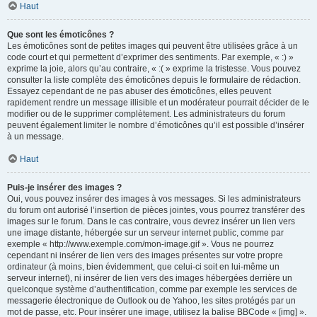
Haut
Que sont les émoticônes ?
Les émoticônes sont de petites images qui peuvent être utilisées grâce à un
code court et qui permettent d’exprimer des sentiments. Par exemple, « :) »
exprime la joie, alors qu’au contraire, « :( » exprime la tristesse. Vous pouvez
consulter la liste complète des émoticônes depuis le formulaire de rédaction.
Essayez cependant de ne pas abuser des émoticônes, elles peuvent
rapidement rendre un message illisible et un modérateur pourrait décider de le
modifier ou de le supprimer complètement. Les administrateurs du forum
peuvent également limiter le nombre d’émoticônes qu’il est possible d’insérer
à un message.
Haut
Puis-je insérer des images ?
Oui, vous pouvez insérer des images à vos messages. Si les administrateurs
du forum ont autorisé l’insertion de pièces jointes, vous pourrez transférer des
images sur le forum. Dans le cas contraire, vous devrez insérer un lien vers
une image distante, hébergée sur un serveur internet public, comme par
exemple « http://www.exemple.com/mon-image.gif ». Vous ne pourrez
cependant ni insérer de lien vers des images présentes sur votre propre
ordinateur (à moins, bien évidemment, que celui-ci soit en lui-même un
serveur internet), ni insérer de lien vers des images hébergées derrière un
quelconque système d’authentification, comme par exemple les services de
messagerie électronique de Outlook ou de Yahoo, les sites protégés par un
mot de passe, etc. Pour insérer une image, utilisez la balise BBCode « [img] ».