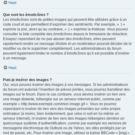
Haut
Que sont les émoticônes ?
Les émoticônes sont de petites images qui peuvent être utilisées grâce à un
code court et qui permettent d’exprimer des sentiments. Par exemple, « :) »
exprime la joie, alors qu’au contraire, « :( » exprime la tristesse. Vous pouvez
consulter la liste complète des émoticônes depuis le formulaire de rédaction.
Essayez cependant de ne pas abuser des émoticônes, elles peuvent
rapidement rendre un message illisible et un modérateur pourrait décider de le
modifier ou de le supprimer complètement. Les administrateurs du forum
peuvent également limiter le nombre d’émoticônes qu’il est possible d’insérer
à un message.
Haut
Puis-je insérer des images ?
Oui, vous pouvez insérer des images à vos messages. Si les administrateurs
du forum ont autorisé l’insertion de pièces jointes, vous pourrez transférer des
images sur le forum. Dans le cas contraire, vous devrez insérer un lien vers
une image distante, hébergée sur un serveur internet public, comme par
exemple « http://www.exemple.com/mon-image.gif ». Vous ne pourrez
cependant ni insérer de lien vers des images présentes sur votre propre
ordinateur (à moins, bien évidemment, que celui-ci soit en lui-même un
serveur internet), ni insérer de lien vers des images hébergées derrière un
quelconque système d’authentification, comme par exemple les services de
messagerie électronique de Outlook ou de Yahoo, les sites protégés par un
mot de passe, etc. Pour insérer une image, utilisez la balise BBCode « [img] ».