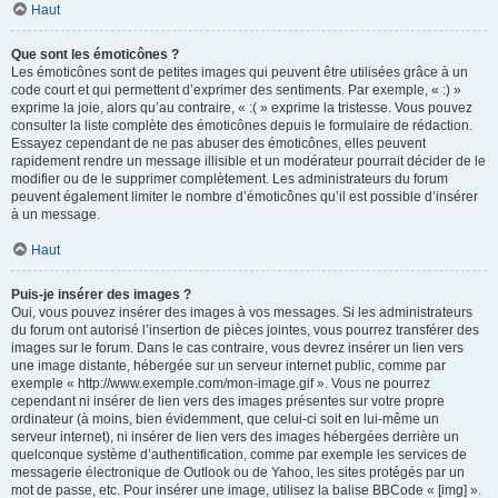
Haut
Que sont les émoticônes ?
Les émoticônes sont de petites images qui peuvent être utilisées grâce à un
code court et qui permettent d’exprimer des sentiments. Par exemple, « :) »
exprime la joie, alors qu’au contraire, « :( » exprime la tristesse. Vous pouvez
consulter la liste complète des émoticônes depuis le formulaire de rédaction.
Essayez cependant de ne pas abuser des émoticônes, elles peuvent
rapidement rendre un message illisible et un modérateur pourrait décider de le
modifier ou de le supprimer complètement. Les administrateurs du forum
peuvent également limiter le nombre d’émoticônes qu’il est possible d’insérer
à un message.
Haut
Puis-je insérer des images ?
Oui, vous pouvez insérer des images à vos messages. Si les administrateurs
du forum ont autorisé l’insertion de pièces jointes, vous pourrez transférer des
images sur le forum. Dans le cas contraire, vous devrez insérer un lien vers
une image distante, hébergée sur un serveur internet public, comme par
exemple « http://www.exemple.com/mon-image.gif ». Vous ne pourrez
cependant ni insérer de lien vers des images présentes sur votre propre
ordinateur (à moins, bien évidemment, que celui-ci soit en lui-même un
serveur internet), ni insérer de lien vers des images hébergées derrière un
quelconque système d’authentification, comme par exemple les services de
messagerie électronique de Outlook ou de Yahoo, les sites protégés par un
mot de passe, etc. Pour insérer une image, utilisez la balise BBCode « [img] ».