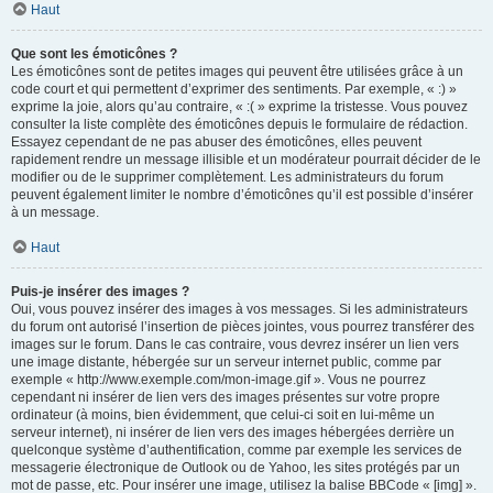
Haut
Que sont les émoticônes ?
Les émoticônes sont de petites images qui peuvent être utilisées grâce à un
code court et qui permettent d’exprimer des sentiments. Par exemple, « :) »
exprime la joie, alors qu’au contraire, « :( » exprime la tristesse. Vous pouvez
consulter la liste complète des émoticônes depuis le formulaire de rédaction.
Essayez cependant de ne pas abuser des émoticônes, elles peuvent
rapidement rendre un message illisible et un modérateur pourrait décider de le
modifier ou de le supprimer complètement. Les administrateurs du forum
peuvent également limiter le nombre d’émoticônes qu’il est possible d’insérer
à un message.
Haut
Puis-je insérer des images ?
Oui, vous pouvez insérer des images à vos messages. Si les administrateurs
du forum ont autorisé l’insertion de pièces jointes, vous pourrez transférer des
images sur le forum. Dans le cas contraire, vous devrez insérer un lien vers
une image distante, hébergée sur un serveur internet public, comme par
exemple « http://www.exemple.com/mon-image.gif ». Vous ne pourrez
cependant ni insérer de lien vers des images présentes sur votre propre
ordinateur (à moins, bien évidemment, que celui-ci soit en lui-même un
serveur internet), ni insérer de lien vers des images hébergées derrière un
quelconque système d’authentification, comme par exemple les services de
messagerie électronique de Outlook ou de Yahoo, les sites protégés par un
mot de passe, etc. Pour insérer une image, utilisez la balise BBCode « [img] ».