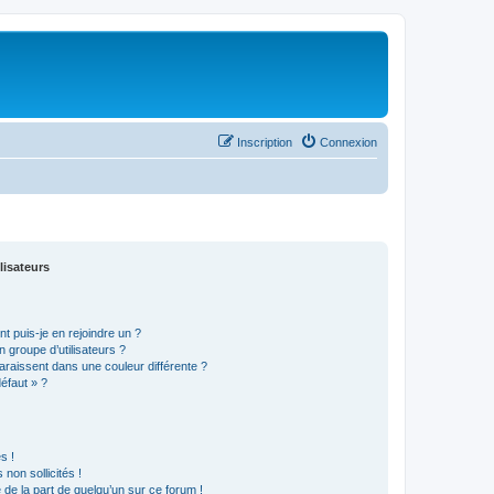
Inscription
Connexion
lisateurs
t puis-je en rejoindre un ?
 groupe d’utilisateurs ?
araissent dans une couleur différente ?
défaut » ?
s !
non sollicités !
e de la part de quelqu’un sur ce forum !