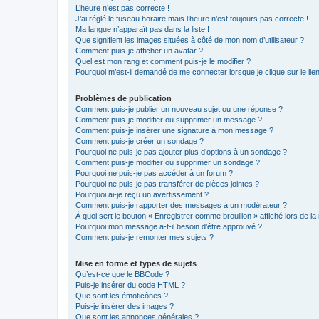
L’heure n’est pas correcte !
J’ai réglé le fuseau horaire mais l’heure n’est toujours pas correcte !
Ma langue n’apparaît pas dans la liste !
Que signifient les images situées à côté de mon nom d’utilisateur ?
Comment puis-je afficher un avatar ?
Quel est mon rang et comment puis-je le modifier ?
Pourquoi m’est-il demandé de me connecter lorsque je clique sur le lien 
Problèmes de publication
Comment puis-je publier un nouveau sujet ou une réponse ?
Comment puis-je modifier ou supprimer un message ?
Comment puis-je insérer une signature à mon message ?
Comment puis-je créer un sondage ?
Pourquoi ne puis-je pas ajouter plus d’options à un sondage ?
Comment puis-je modifier ou supprimer un sondage ?
Pourquoi ne puis-je pas accéder à un forum ?
Pourquoi ne puis-je pas transférer de pièces jointes ?
Pourquoi ai-je reçu un avertissement ?
Comment puis-je rapporter des messages à un modérateur ?
À quoi sert le bouton « Enregistrer comme brouillon » affiché lors de la 
Pourquoi mon message a-t-il besoin d’être approuvé ?
Comment puis-je remonter mes sujets ?
Mise en forme et types de sujets
Qu’est-ce que le BBCode ?
Puis-je insérer du code HTML ?
Que sont les émoticônes ?
Puis-je insérer des images ?
Que sont les annonces générales ?