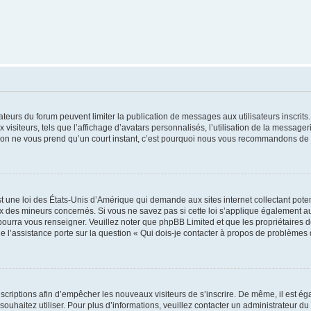
trateurs du forum peuvent limiter la publication de messages aux utilisateurs inscri
visiteurs, tels que l’affichage d’avatars personnalisés, l’utilisation de la messager
ription ne vous prend qu’un court instant, c’est pourquoi nous vous recommandons de l
t une loi des États-Unis d’Amérique qui demande aux sites internet collectant pot
 des mineurs concernés. Si vous ne savez pas si cette loi s’applique également au
 pourra vous renseigner. Veuillez noter que phpBB Limited et que les propriétaires
ue l’assistance porte sur la question « Qui dois-je contacter à propos de problèmes 
inscriptions afin d’empêcher les nouveaux visiteurs de s’inscrire. De même, il est é
s souhaitez utiliser. Pour plus d’informations, veuillez contacter un administrateur du