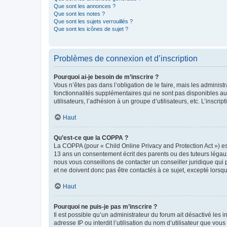
Que sont les annonces ?
Que sont les notes ?
Que sont les sujets verrouillés ?
Que sont les icônes de sujet ?
Problèmes de connexion et d’inscription
Pourquoi ai-je besoin de m’inscrire ?
Vous n’êtes pas dans l’obligation de le faire, mais les adminis
fonctionnalités supplémentaires qui ne sont pas disponibles aux 
utilisateurs, l’adhésion à un groupe d’utilisateurs, etc. L’insc
Haut
Qu’est-ce que la COPPA ?
La COPPA (pour « Child Online Privacy and Protection Act ») es
13 ans un consentement écrit des parents ou des tuteurs légaux
nous vous conseillons de contacter un conseiller juridique qui
et ne doivent donc pas être contactés à ce sujet, excepté lorsq
Haut
Pourquoi ne puis-je pas m’inscrire ?
Il est possible qu’un administrateur du forum ait désactivé les 
adresse IP ou interdit l’utilisation du nom d’utilisateur que vou