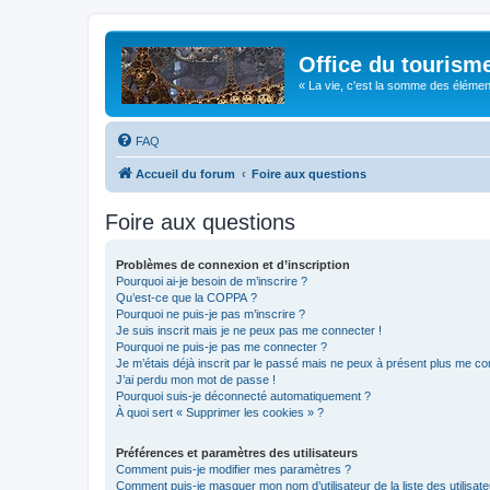
Office du tourism
« La vie, c'est la somme des éléments 
FAQ
Accueil du forum
Foire aux questions
Foire aux questions
Problèmes de connexion et d’inscription
Pourquoi ai-je besoin de m’inscrire ?
Qu’est-ce que la COPPA ?
Pourquoi ne puis-je pas m’inscrire ?
Je suis inscrit mais je ne peux pas me connecter !
Pourquoi ne puis-je pas me connecter ?
Je m’étais déjà inscrit par le passé mais ne peux à présent plus me co
J’ai perdu mon mot de passe !
Pourquoi suis-je déconnecté automatiquement ?
À quoi sert « Supprimer les cookies » ?
Préférences et paramètres des utilisateurs
Comment puis-je modifier mes paramètres ?
Comment puis-je masquer mon nom d’utilisateur de la liste des utilisate