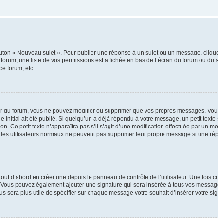
outon « Nouveau sujet ». Pour publier une réponse à un sujet ou un message, cliqu
 forum, une liste de vos permissions est affichée en bas de l’écran du forum ou du
ce forum, etc.
r du forum, vous ne pouvez modifier ou supprimer que vos propres messages. Vou
 initial ait été publié. Si quelqu’un a déjà répondu à votre message, un petit text
ion. Ce petit texte n’apparaîtra pas s’il s’agit d’une modification effectuée par un 
ue les utilisateurs normaux ne peuvent pas supprimer leur propre message si une ré
ut d’abord en créer une depuis le panneau de contrôle de l’utilisateur. Une fois c
ure. Vous pouvez également ajouter une signature qui sera insérée à tous vos mess
 vous sera plus utile de spécifier sur chaque message votre souhait d’insérer votre si