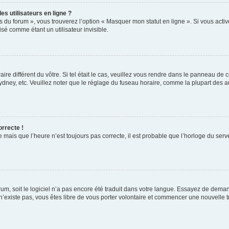
s utilisateurs en ligne ?
s du forum », vous trouverez l’option « Masquer mon statut en ligne ». Si vous activ
é comme étant un utilisateur invisible.
aire différent du vôtre. Si tel était le cas, veuillez vous rendre dans le panneau de co
ey, etc. Veuillez noter que le réglage du fuseau horaire, comme la plupart des autr
orrecte !
 mais que l’heure n’est toujours pas correcte, il est probable que l’horloge du serve
orum, soit le logiciel n’a pas encore été traduit dans votre langue. Essayez de deman
 n’existe pas, vous êtes libre de vous porter volontaire et commencer une nouvelle t