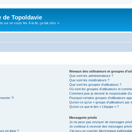
e de Topoldavie
sur un corps fini. À la fin, ça fait zéro. »
Niveaux des utilisateurs et groupes d’uti
Que sont les administrateurs ?
Que sont les modérateurs ?
Que sont les groupes d’utilisateurs ?
Où sont les groupes d’utilisateurs et commen
Comment puis-je devenir le responsable d’un
nnecter ?!
Pourquoi certains groupes d’utilisateurs app
Qu’est-ce qu’un « groupe d’utilisateurs par 
Qu’est-ce que le lien « L’équipe » ?
Messagerie privée
Je ne peux pas envoyer de messages privé
Je continue à recevoir des messages privés 
urs en ligne ?
J’ai reçu un courrier électronique indésirabl