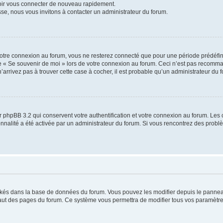
voir vous connecter de nouveau rapidement.
sse, nous vous invitons à contacter un administrateur du forum.
otre connexion au forum, vous ne resterez connecté que pour une période prédéfinie
se « Se souvenir de moi » lors de votre connexion au forum. Ceci n’est pas recomm
’arrivez pas à trouver cette case à cocher, il est probable qu’un administrateur du fo
 phpBB 3.2 qui conservent votre authentification et votre connexion au forum. Les 
tionnalité a été activée par un administrateur du forum. Si vous rencontrez des pro
ockés dans la base de données du forum. Vous pouvez les modifier depuis le panneau 
haut des pages du forum. Ce système vous permettra de modifier tous vos paramètre