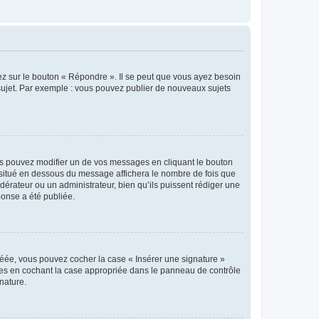
ez sur le bouton « Répondre ». Il se peut que vous ayez besoin
 sujet. Par exemple : vous pouvez publier de nouveaux sujets
s pouvez modifier un de vos messages en cliquant le bouton
e situé en dessous du message affichera le nombre de fois que
modérateur ou un administrateur, bien qu’ils puissent rédiger une
ponse a été publiée.
réée, vous pouvez cocher la case « Insérer une signature »
ages en cochant la case appropriée dans le panneau de contrôle
gnature.