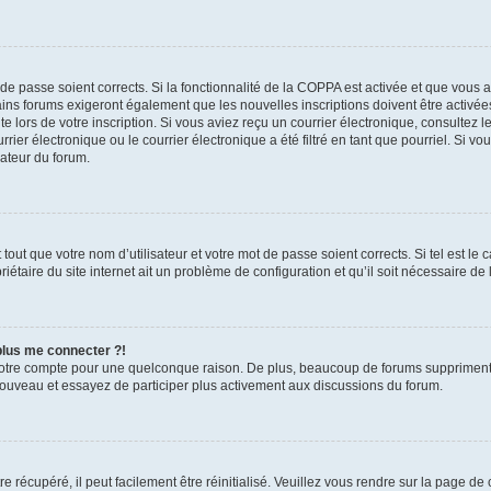
t de passe soient corrects. Si la fonctionnalité de la COPPA est activée et que vous 
ains forums exigeront également que les nouvelles inscriptions doivent être activée
te lors de votre inscription. Si vous aviez reçu un courrier électronique, consultez l
r électronique ou le courrier électronique a été filtré en tant que pourriel. Si vo
rateur du forum.
out que votre nom d’utilisateur et votre mot de passe soient corrects. Si tel est le
iétaire du site internet ait un problème de configuration et qu’il soit nécessaire de l
 plus me connecter ?!
votre compte pour une quelconque raison. De plus, beaucoup de forums suppriment pér
 nouveau et essayez de participer plus activement aux discussions du forum.
 récupéré, il peut facilement être réinitialisé. Veuillez vous rendre sur la page de