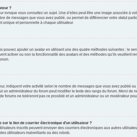
ateur ?
ur lorsque vous consultez un sujet. Une d’elles peut être une image associée à vo
mbre de messages que vous avez publié, ou permet de différencier votre statut parti
 unique et personnelle à chaque utilisateur.
ous pouvez ajouter un avatar en utilisant une des quatre méthodes suivantes : le serv
ent activer ou non la fonctionnalité des avatars et des méthodes qu’ils veuillent ren
forum.
ur, indiquent votre activité selon le nombre de messages que vous avez publié ou id
eul un administrateur du forum peut modifier le texte des rangs du forum. Merci de 
de forums ne toléreront pas ce procédé et un administrateur ou un modérateur pou
ur le lien de courrier électronique d’un utilisateur ?
s utilisateurs inscrits peuvent envoyer des courriers électroniques aux autres utili
es utilisateurs malveillants ou des robots.