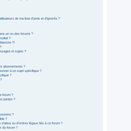
lisateurs de ma liste d’amis et d’ignorés ?
ans un ou des forums ?
sultat ?
blanche ?!
?
ssages et sujets ?
t les abonnements ?
onner à un sujet spécifique ?
ifique ?
 ?
ce forum ?
s jointes ?
cussions ?
ible ?
 d’abus ou d’ordres légaux liés à ce forum ?
r du forum ?