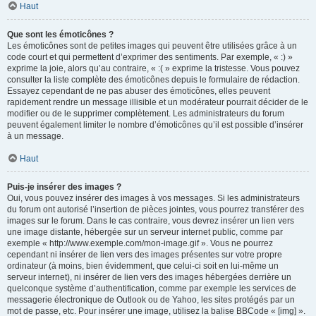
Haut
Que sont les émoticônes ?
Les émoticônes sont de petites images qui peuvent être utilisées grâce à un
code court et qui permettent d’exprimer des sentiments. Par exemple, « :) »
exprime la joie, alors qu’au contraire, « :( » exprime la tristesse. Vous pouvez
consulter la liste complète des émoticônes depuis le formulaire de rédaction.
Essayez cependant de ne pas abuser des émoticônes, elles peuvent
rapidement rendre un message illisible et un modérateur pourrait décider de le
modifier ou de le supprimer complètement. Les administrateurs du forum
peuvent également limiter le nombre d’émoticônes qu’il est possible d’insérer
à un message.
Haut
Puis-je insérer des images ?
Oui, vous pouvez insérer des images à vos messages. Si les administrateurs
du forum ont autorisé l’insertion de pièces jointes, vous pourrez transférer des
images sur le forum. Dans le cas contraire, vous devrez insérer un lien vers
une image distante, hébergée sur un serveur internet public, comme par
exemple « http://www.exemple.com/mon-image.gif ». Vous ne pourrez
cependant ni insérer de lien vers des images présentes sur votre propre
ordinateur (à moins, bien évidemment, que celui-ci soit en lui-même un
serveur internet), ni insérer de lien vers des images hébergées derrière un
quelconque système d’authentification, comme par exemple les services de
messagerie électronique de Outlook ou de Yahoo, les sites protégés par un
mot de passe, etc. Pour insérer une image, utilisez la balise BBCode « [img] ».