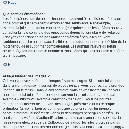
Haut
Que sont les émoticônes ?
Les émoticônes sont de petites images qui peuvent être utilisées grâce à un
code court et qui permettent d’exprimer des sentiments. Par exemple, « :) »
exprime la joie, alors qu’au contraire, « :( » exprime la tristesse. Vous pouvez
consulter la liste complète des émoticônes depuis le formulaire de rédaction.
Essayez cependant de ne pas abuser des émoticônes, elles peuvent
rapidement rendre un message illisible et un modérateur pourrait décider de le
modifier ou de le supprimer complètement. Les administrateurs du forum
peuvent également limiter le nombre d’émoticônes qu’il est possible d’insérer
à un message.
Haut
Puis-je insérer des images ?
Oui, vous pouvez insérer des images à vos messages. Si les administrateurs
du forum ont autorisé l’insertion de pièces jointes, vous pourrez transférer des
images sur le forum. Dans le cas contraire, vous devrez insérer un lien vers
une image distante, hébergée sur un serveur internet public, comme par
exemple « http://www.exemple.com/mon-image.gif ». Vous ne pourrez
cependant ni insérer de lien vers des images présentes sur votre propre
ordinateur (à moins, bien évidemment, que celui-ci soit en lui-même un
serveur internet), ni insérer de lien vers des images hébergées derrière un
quelconque système d’authentification, comme par exemple les services de
messagerie électronique de Outlook ou de Yahoo, les sites protégés par un
mot de passe, etc. Pour insérer une image, utilisez la balise BBCode « [img] ».