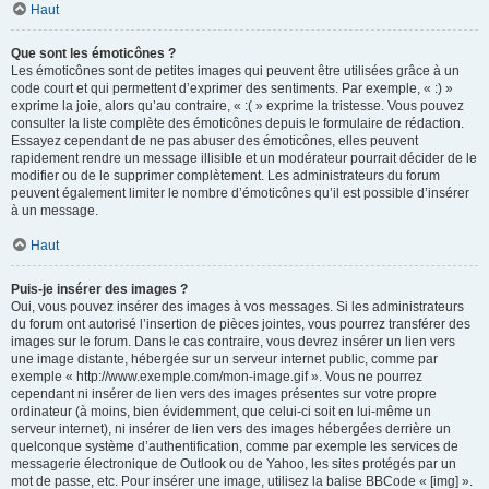
Haut
Que sont les émoticônes ?
Les émoticônes sont de petites images qui peuvent être utilisées grâce à un
code court et qui permettent d’exprimer des sentiments. Par exemple, « :) »
exprime la joie, alors qu’au contraire, « :( » exprime la tristesse. Vous pouvez
consulter la liste complète des émoticônes depuis le formulaire de rédaction.
Essayez cependant de ne pas abuser des émoticônes, elles peuvent
rapidement rendre un message illisible et un modérateur pourrait décider de le
modifier ou de le supprimer complètement. Les administrateurs du forum
peuvent également limiter le nombre d’émoticônes qu’il est possible d’insérer
à un message.
Haut
Puis-je insérer des images ?
Oui, vous pouvez insérer des images à vos messages. Si les administrateurs
du forum ont autorisé l’insertion de pièces jointes, vous pourrez transférer des
images sur le forum. Dans le cas contraire, vous devrez insérer un lien vers
une image distante, hébergée sur un serveur internet public, comme par
exemple « http://www.exemple.com/mon-image.gif ». Vous ne pourrez
cependant ni insérer de lien vers des images présentes sur votre propre
ordinateur (à moins, bien évidemment, que celui-ci soit en lui-même un
serveur internet), ni insérer de lien vers des images hébergées derrière un
quelconque système d’authentification, comme par exemple les services de
messagerie électronique de Outlook ou de Yahoo, les sites protégés par un
mot de passe, etc. Pour insérer une image, utilisez la balise BBCode « [img] ».