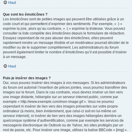
Haut
Que sont les émoticônes ?
Les émoticônes sont de petites images qui peuvent être utilisées grâce à un
code court et qui permettent d’exprimer des sentiments. Par exemple, « :) »
exprime la joie, alors qu’au contraire, « :( » exprime la tristesse. Vous pouvez
consulter la liste complète des émoticônes depuis le formulaire de rédaction.
Essayez cependant de ne pas abuser des émoticônes, elles peuvent
rapidement rendre un message illisible et un modérateur pourrait décider de le
modifier ou de le supprimer complètement. Les administrateurs du forum
peuvent également limiter le nombre d’émoticônes qu’il est possible d’insérer
à un message.
Haut
Puis-je insérer des images ?
Oui, vous pouvez insérer des images à vos messages. Si les administrateurs
du forum ont autorisé l’insertion de pièces jointes, vous pourrez transférer des
images sur le forum. Dans le cas contraire, vous devrez insérer un lien vers
une image distante, hébergée sur un serveur internet public, comme par
exemple « http://www.exemple.com/mon-image.gif ». Vous ne pourrez
cependant ni insérer de lien vers des images présentes sur votre propre
ordinateur (à moins, bien évidemment, que celui-ci soit en lui-même un
serveur internet), ni insérer de lien vers des images hébergées derrière un
quelconque système d’authentification, comme par exemple les services de
messagerie électronique de Outlook ou de Yahoo, les sites protégés par un
mot de passe, etc. Pour insérer une image, utilisez la balise BBCode « [img] ».