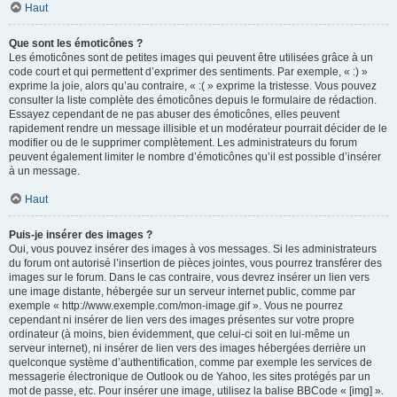
Haut
Que sont les émoticônes ?
Les émoticônes sont de petites images qui peuvent être utilisées grâce à un
code court et qui permettent d’exprimer des sentiments. Par exemple, « :) »
exprime la joie, alors qu’au contraire, « :( » exprime la tristesse. Vous pouvez
consulter la liste complète des émoticônes depuis le formulaire de rédaction.
Essayez cependant de ne pas abuser des émoticônes, elles peuvent
rapidement rendre un message illisible et un modérateur pourrait décider de le
modifier ou de le supprimer complètement. Les administrateurs du forum
peuvent également limiter le nombre d’émoticônes qu’il est possible d’insérer
à un message.
Haut
Puis-je insérer des images ?
Oui, vous pouvez insérer des images à vos messages. Si les administrateurs
du forum ont autorisé l’insertion de pièces jointes, vous pourrez transférer des
images sur le forum. Dans le cas contraire, vous devrez insérer un lien vers
une image distante, hébergée sur un serveur internet public, comme par
exemple « http://www.exemple.com/mon-image.gif ». Vous ne pourrez
cependant ni insérer de lien vers des images présentes sur votre propre
ordinateur (à moins, bien évidemment, que celui-ci soit en lui-même un
serveur internet), ni insérer de lien vers des images hébergées derrière un
quelconque système d’authentification, comme par exemple les services de
messagerie électronique de Outlook ou de Yahoo, les sites protégés par un
mot de passe, etc. Pour insérer une image, utilisez la balise BBCode « [img] ».