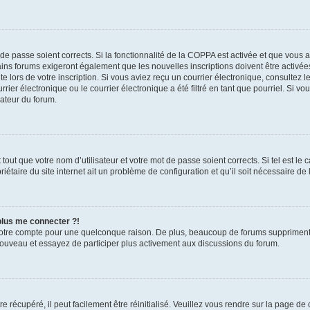
t de passe soient corrects. Si la fonctionnalité de la COPPA est activée et que vous 
ains forums exigeront également que les nouvelles inscriptions doivent être activée
te lors de votre inscription. Si vous aviez reçu un courrier électronique, consultez l
r électronique ou le courrier électronique a été filtré en tant que pourriel. Si vo
rateur du forum.
out que votre nom d’utilisateur et votre mot de passe soient corrects. Si tel est le
iétaire du site internet ait un problème de configuration et qu’il soit nécessaire de l
 plus me connecter ?!
votre compte pour une quelconque raison. De plus, beaucoup de forums suppriment pér
 nouveau et essayez de participer plus activement aux discussions du forum.
 récupéré, il peut facilement être réinitialisé. Veuillez vous rendre sur la page de