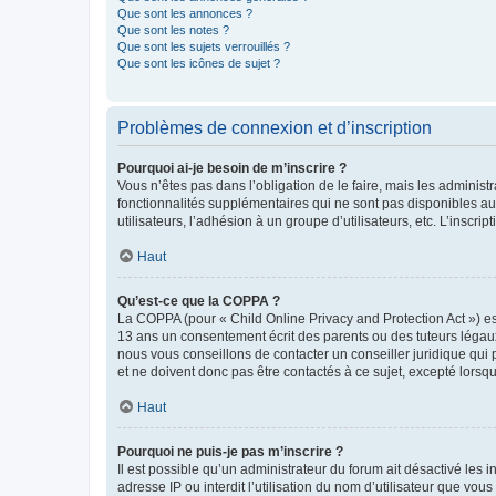
Que sont les annonces ?
Que sont les notes ?
Que sont les sujets verrouillés ?
Que sont les icônes de sujet ?
Problèmes de connexion et d’inscription
Pourquoi ai-je besoin de m’inscrire ?
Vous n’êtes pas dans l’obligation de le faire, mais les adminis
fonctionnalités supplémentaires qui ne sont pas disponibles aux 
utilisateurs, l’adhésion à un groupe d’utilisateurs, etc. L’insc
Haut
Qu’est-ce que la COPPA ?
La COPPA (pour « Child Online Privacy and Protection Act ») es
13 ans un consentement écrit des parents ou des tuteurs légaux
nous vous conseillons de contacter un conseiller juridique qui
et ne doivent donc pas être contactés à ce sujet, excepté lorsq
Haut
Pourquoi ne puis-je pas m’inscrire ?
Il est possible qu’un administrateur du forum ait désactivé les 
adresse IP ou interdit l’utilisation du nom d’utilisateur que vou