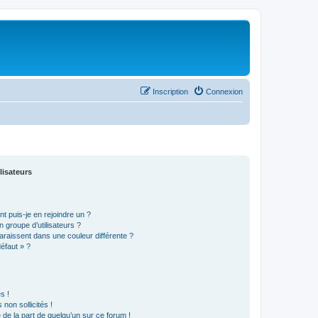
Inscription
Connexion
lisateurs
t puis-je en rejoindre un ?
 groupe d’utilisateurs ?
araissent dans une couleur différente ?
défaut » ?
s !
non sollicités !
e de la part de quelqu’un sur ce forum !