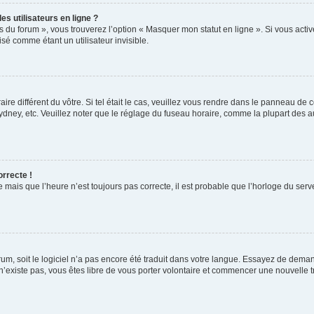
s utilisateurs en ligne ?
s du forum », vous trouverez l’option « Masquer mon statut en ligne ». Si vous activ
é comme étant un utilisateur invisible.
aire différent du vôtre. Si tel était le cas, veuillez vous rendre dans le panneau de co
ey, etc. Veuillez noter que le réglage du fuseau horaire, comme la plupart des autr
orrecte !
 mais que l’heure n’est toujours pas correcte, il est probable que l’horloge du serve
orum, soit le logiciel n’a pas encore été traduit dans votre langue. Essayez de deman
 n’existe pas, vous êtes libre de vous porter volontaire et commencer une nouvelle t