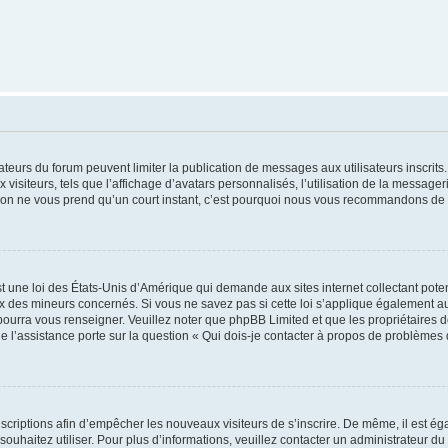
trateurs du forum peuvent limiter la publication de messages aux utilisateurs inscri
visiteurs, tels que l’affichage d’avatars personnalisés, l’utilisation de la messager
ription ne vous prend qu’un court instant, c’est pourquoi nous vous recommandons de l
t une loi des États-Unis d’Amérique qui demande aux sites internet collectant pot
 des mineurs concernés. Si vous ne savez pas si cette loi s’applique également au
 pourra vous renseigner. Veuillez noter que phpBB Limited et que les propriétaires
ue l’assistance porte sur la question « Qui dois-je contacter à propos de problèmes 
inscriptions afin d’empêcher les nouveaux visiteurs de s’inscrire. De même, il est é
s souhaitez utiliser. Pour plus d’informations, veuillez contacter un administrateur du