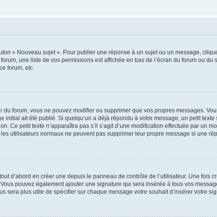
outon « Nouveau sujet ». Pour publier une réponse à un sujet ou un message, cliqu
 forum, une liste de vos permissions est affichée en bas de l’écran du forum ou du
ce forum, etc.
r du forum, vous ne pouvez modifier ou supprimer que vos propres messages. Vou
 initial ait été publié. Si quelqu’un a déjà répondu à votre message, un petit text
ion. Ce petit texte n’apparaîtra pas s’il s’agit d’une modification effectuée par un 
ue les utilisateurs normaux ne peuvent pas supprimer leur propre message si une ré
ut d’abord en créer une depuis le panneau de contrôle de l’utilisateur. Une fois c
ure. Vous pouvez également ajouter une signature qui sera insérée à tous vos mess
 vous sera plus utile de spécifier sur chaque message votre souhait d’insérer votre si