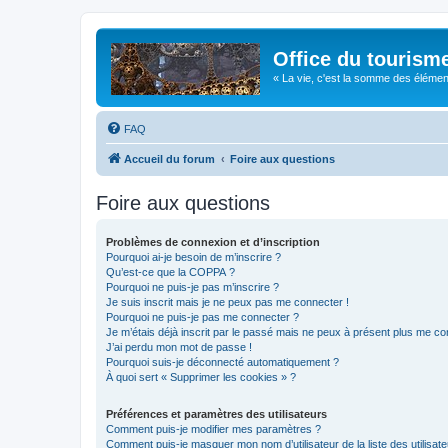
Office du tourism
« La vie, c'est la somme des éléments 
FAQ
Accueil du forum
Foire aux questions
Foire aux questions
Problèmes de connexion et d’inscription
Pourquoi ai-je besoin de m’inscrire ?
Qu’est-ce que la COPPA ?
Pourquoi ne puis-je pas m’inscrire ?
Je suis inscrit mais je ne peux pas me connecter !
Pourquoi ne puis-je pas me connecter ?
Je m’étais déjà inscrit par le passé mais ne peux à présent plus me co
J’ai perdu mon mot de passe !
Pourquoi suis-je déconnecté automatiquement ?
À quoi sert « Supprimer les cookies » ?
Préférences et paramètres des utilisateurs
Comment puis-je modifier mes paramètres ?
Comment puis-je masquer mon nom d’utilisateur de la liste des utilisate