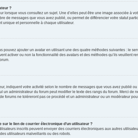
ateur ?
ur lorsque vous consultez un sujet. Une d’elles peut être une image associée à vo
mbre de messages que vous avez publié, ou permet de différencier votre statut parti
 unique et personnelle à chaque utilisateur.
ous pouvez ajouter un avatar en utilisant une des quatre méthodes suivantes : le serv
ent activer ou non la fonctionnalité des avatars et des méthodes qu’ils veuillent ren
forum.
ur, indiquent votre activité selon le nombre de messages que vous avez publié ou id
eul un administrateur du forum peut modifier le texte des rangs du forum. Merci de 
de forums ne toléreront pas ce procédé et un administrateur ou un modérateur pou
ur le lien de courrier électronique d’un utilisateur ?
s utilisateurs inscrits peuvent envoyer des courriers électroniques aux autres utili
es utilisateurs malveillants ou des robots.