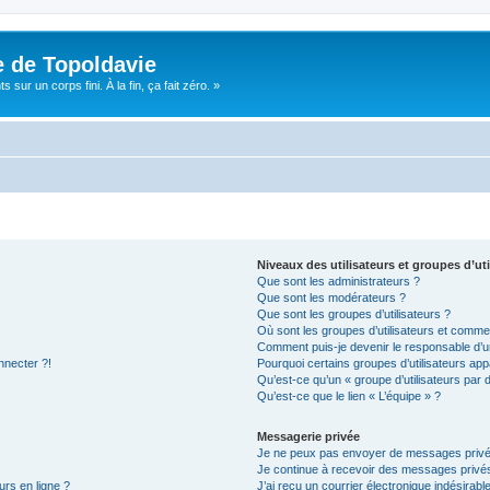
e de Topoldavie
sur un corps fini. À la fin, ça fait zéro. »
Niveaux des utilisateurs et groupes d’uti
Que sont les administrateurs ?
Que sont les modérateurs ?
Que sont les groupes d’utilisateurs ?
Où sont les groupes d’utilisateurs et commen
Comment puis-je devenir le responsable d’un
nnecter ?!
Pourquoi certains groupes d’utilisateurs app
Qu’est-ce qu’un « groupe d’utilisateurs par 
Qu’est-ce que le lien « L’équipe » ?
Messagerie privée
Je ne peux pas envoyer de messages privé
Je continue à recevoir des messages privés 
urs en ligne ?
J’ai reçu un courrier électronique indésirabl