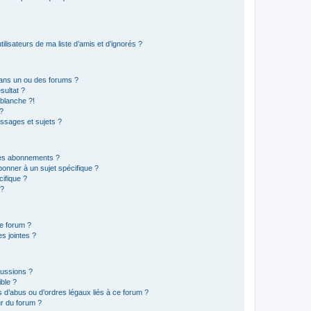
lisateurs de ma liste d’amis et d’ignorés ?
ans un ou des forums ?
sultat ?
blanche ?!
?
ssages et sujets ?
t les abonnements ?
onner à un sujet spécifique ?
ifique ?
 ?
ce forum ?
s jointes ?
cussions ?
ible ?
 d’abus ou d’ordres légaux liés à ce forum ?
r du forum ?