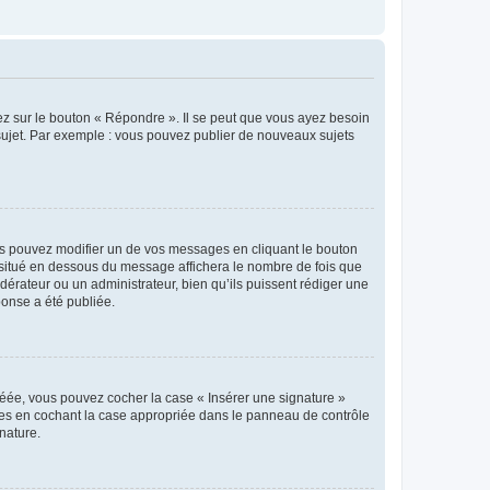
ez sur le bouton « Répondre ». Il se peut que vous ayez besoin
 sujet. Par exemple : vous pouvez publier de nouveaux sujets
s pouvez modifier un de vos messages en cliquant le bouton
e situé en dessous du message affichera le nombre de fois que
modérateur ou un administrateur, bien qu’ils puissent rédiger une
ponse a été publiée.
réée, vous pouvez cocher la case « Insérer une signature »
ages en cochant la case appropriée dans le panneau de contrôle
gnature.