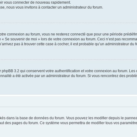
voir vous connecter de nouveau rapidement.
sse, nous vous invitons à contacter un administrateur du forum.
otre connexion au forum, vous ne resterez connecté que pour une période prédéfinie
se « Se souvenir de moi » lors de votre connexion au forum. Ceci n’est pas recomm
’arrivez pas à trouver cette case à cocher, il est probable qu’un administrateur du fo
 phpBB 3.2 qui conservent votre authentification et votre connexion au forum. Les 
tionnalité a été activée par un administrateur du forum. Si vous rencontrez des pro
ockés dans la base de données du forum. Vous pouvez les modifier depuis le panneau 
haut des pages du forum. Ce système vous permettra de modifier tous vos paramètre