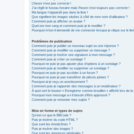
L’heure n’est pas correcte !
J’ai réglé le fuseau horaire mais l’heure n’est toujours pas correcte !
Ma langue n’apparaît pas dans la liste !
Que signifient les images situées à côté de mon nom d’utilisateur ?
Comment puis-je afficher un avatar ?
Quel est mon rang et comment puis-je le modifier ?
Pourquoi m’est-il demandé de me connecter lorsque je clique sur le lien 
Problèmes de publication
Comment puis-je publier un nouveau sujet ou une réponse ?
Comment puis-je modifier ou supprimer un message ?
Comment puis-je insérer une signature à mon message ?
Comment puis-je créer un sondage ?
Pourquoi ne puis-je pas ajouter plus d’options à un sondage ?
Comment puis-je modifier ou supprimer un sondage ?
Pourquoi ne puis-je pas accéder à un forum ?
Pourquoi ne puis-je pas transférer de pièces jointes ?
Pourquoi ai-je reçu un avertissement ?
Comment puis-je rapporter des messages à un modérateur ?
À quoi sert le bouton « Enregistrer comme brouillon » affiché lors de la 
Pourquoi mon message a-t-il besoin d’être approuvé ?
Comment puis-je remonter mes sujets ?
Mise en forme et types de sujets
Qu’est-ce que le BBCode ?
Puis-je insérer du code HTML ?
Que sont les émoticônes ?
Puis-je insérer des images ?
Que sont les annonces générales ?