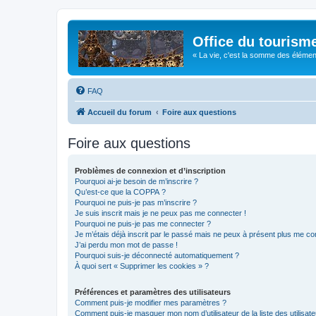
Office du tourism
« La vie, c'est la somme des éléments 
FAQ
Accueil du forum
Foire aux questions
Foire aux questions
Problèmes de connexion et d’inscription
Pourquoi ai-je besoin de m’inscrire ?
Qu’est-ce que la COPPA ?
Pourquoi ne puis-je pas m’inscrire ?
Je suis inscrit mais je ne peux pas me connecter !
Pourquoi ne puis-je pas me connecter ?
Je m’étais déjà inscrit par le passé mais ne peux à présent plus me co
J’ai perdu mon mot de passe !
Pourquoi suis-je déconnecté automatiquement ?
À quoi sert « Supprimer les cookies » ?
Préférences et paramètres des utilisateurs
Comment puis-je modifier mes paramètres ?
Comment puis-je masquer mon nom d’utilisateur de la liste des utilisate