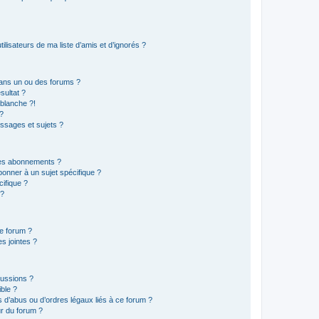
lisateurs de ma liste d’amis et d’ignorés ?
ans un ou des forums ?
sultat ?
blanche ?!
?
ssages et sujets ?
t les abonnements ?
onner à un sujet spécifique ?
ifique ?
 ?
ce forum ?
s jointes ?
cussions ?
ible ?
 d’abus ou d’ordres légaux liés à ce forum ?
r du forum ?