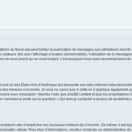
trateurs du forum peuvent limiter la publication de messages aux utilisateurs inscri
visiteurs, tels que l’affichage d’avatars personnalisés, l’utilisation de la messager
ription ne vous prend qu’un court instant, c’est pourquoi nous vous recommandons de l
t une loi des États-Unis d’Amérique qui demande aux sites internet collectant pot
 des mineurs concernés. Si vous ne savez pas si cette loi s’applique également au
 pourra vous renseigner. Veuillez noter que phpBB Limited et que les propriétaires
ue l’assistance porte sur la question « Qui dois-je contacter à propos de problèmes 
inscriptions afin d’empêcher les nouveaux visiteurs de s’inscrire. De même, il est é
s souhaitez utiliser. Pour plus d’informations, veuillez contacter un administrateur du