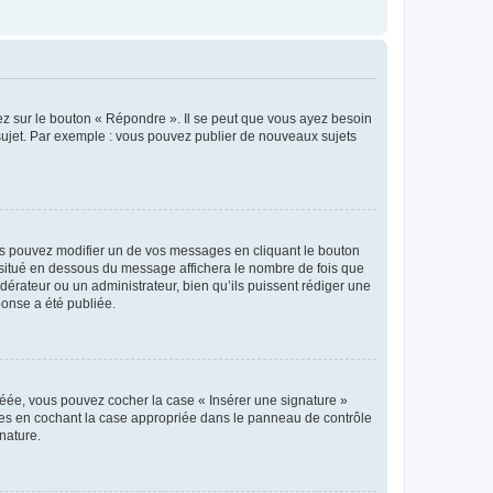
ez sur le bouton « Répondre ». Il se peut que vous ayez besoin
 sujet. Par exemple : vous pouvez publier de nouveaux sujets
s pouvez modifier un de vos messages en cliquant le bouton
e situé en dessous du message affichera le nombre de fois que
modérateur ou un administrateur, bien qu’ils puissent rédiger une
ponse a été publiée.
réée, vous pouvez cocher la case « Insérer une signature »
ages en cochant la case appropriée dans le panneau de contrôle
gnature.