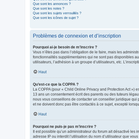
Que sont les annonces ?
Que sont les notes ?
Que sont les sujets verrouillés ?
Que sont les icônes de sujet ?
Problèmes de connexion et d’inscription
Pourquoi ai-je besoin de m’inscrire ?
Vous n’êtes pas dans l’obligation de le faire, mais les adminis
fonctionnalités supplémentaires qui ne sont pas disponibles aux 
utilisateurs, l’adhésion à un groupe d’utilisateurs, etc. L’insc
Haut
Qu’est-ce que la COPPA ?
La COPPA (pour « Child Online Privacy and Protection Act ») es
13 ans un consentement écrit des parents ou des tuteurs légaux
nous vous conseillons de contacter un conseiller juridique qui
et ne doivent donc pas être contactés à ce sujet, excepté lorsq
Haut
Pourquoi ne puis-je pas m’inscrire ?
Il est possible qu’un administrateur du forum ait désactivé les 
adresse IP ou interdit l’utilisation du nom d’utilisateur que vou