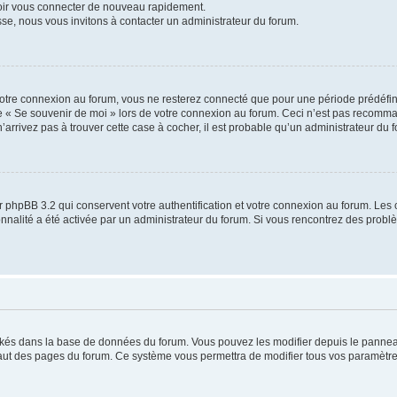
voir vous connecter de nouveau rapidement.
sse, nous vous invitons à contacter un administrateur du forum.
otre connexion au forum, vous ne resterez connecté que pour une période prédéfinie
se « Se souvenir de moi » lors de votre connexion au forum. Ceci n’est pas recomm
’arrivez pas à trouver cette case à cocher, il est probable qu’un administrateur du fo
 phpBB 3.2 qui conservent votre authentification et votre connexion au forum. Les 
tionnalité a été activée par un administrateur du forum. Si vous rencontrez des pro
ockés dans la base de données du forum. Vous pouvez les modifier depuis le panneau 
haut des pages du forum. Ce système vous permettra de modifier tous vos paramètre