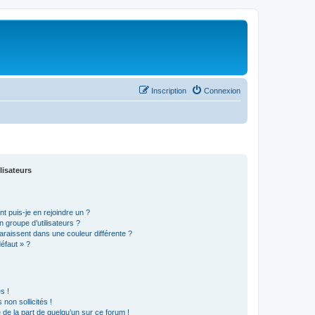
Inscription
Connexion
lisateurs
t puis-je en rejoindre un ?
 groupe d’utilisateurs ?
araissent dans une couleur différente ?
défaut » ?
s !
non sollicités !
e de la part de quelqu’un sur ce forum !