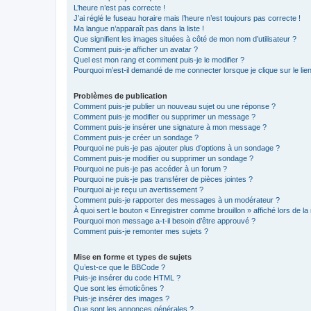
L’heure n’est pas correcte !
J’ai réglé le fuseau horaire mais l’heure n’est toujours pas correcte !
Ma langue n’apparaît pas dans la liste !
Que signifient les images situées à côté de mon nom d’utilisateur ?
Comment puis-je afficher un avatar ?
Quel est mon rang et comment puis-je le modifier ?
Pourquoi m’est-il demandé de me connecter lorsque je clique sur le lien 
Problèmes de publication
Comment puis-je publier un nouveau sujet ou une réponse ?
Comment puis-je modifier ou supprimer un message ?
Comment puis-je insérer une signature à mon message ?
Comment puis-je créer un sondage ?
Pourquoi ne puis-je pas ajouter plus d’options à un sondage ?
Comment puis-je modifier ou supprimer un sondage ?
Pourquoi ne puis-je pas accéder à un forum ?
Pourquoi ne puis-je pas transférer de pièces jointes ?
Pourquoi ai-je reçu un avertissement ?
Comment puis-je rapporter des messages à un modérateur ?
À quoi sert le bouton « Enregistrer comme brouillon » affiché lors de la 
Pourquoi mon message a-t-il besoin d’être approuvé ?
Comment puis-je remonter mes sujets ?
Mise en forme et types de sujets
Qu’est-ce que le BBCode ?
Puis-je insérer du code HTML ?
Que sont les émoticônes ?
Puis-je insérer des images ?
Que sont les annonces générales ?