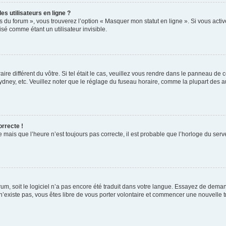
s utilisateurs en ligne ?
s du forum », vous trouverez l’option « Masquer mon statut en ligne ». Si vous activ
é comme étant un utilisateur invisible.
aire différent du vôtre. Si tel était le cas, veuillez vous rendre dans le panneau de co
ey, etc. Veuillez noter que le réglage du fuseau horaire, comme la plupart des autr
orrecte !
 mais que l’heure n’est toujours pas correcte, il est probable que l’horloge du serve
orum, soit le logiciel n’a pas encore été traduit dans votre langue. Essayez de deman
 n’existe pas, vous êtes libre de vous porter volontaire et commencer une nouvelle t