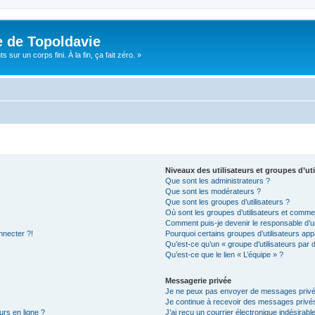
e de Topoldavie
sur un corps fini. À la fin, ça fait zéro. »
Niveaux des utilisateurs et groupes d’uti
Que sont les administrateurs ?
Que sont les modérateurs ?
Que sont les groupes d’utilisateurs ?
Où sont les groupes d’utilisateurs et commen
Comment puis-je devenir le responsable d’un
nnecter ?!
Pourquoi certains groupes d’utilisateurs app
Qu’est-ce qu’un « groupe d’utilisateurs par 
Qu’est-ce que le lien « L’équipe » ?
Messagerie privée
Je ne peux pas envoyer de messages privé
Je continue à recevoir des messages privés 
urs en ligne ?
J’ai reçu un courrier électronique indésirabl