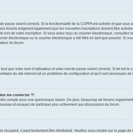
t de passe soient corrects. Si la fonctionnalité de la COPPA est activée et que vous 
ains forums exigeront également que les nouvelles inscriptions doivent être activée
te lors de votre inscription. Si vous aviez reçu un courrier électronique, consultez l
r électronique ou le courrier électronique a été filtré en tant que pourriel. Si vo
rateur du forum.
out que votre nom d’utilisateur et votre mot de passe soient corrects. Si tel est le
iétaire du site internet ait un problème de configuration et qu’il soit nécessaire de l
 plus me connecter ?!
votre compte pour une quelconque raison. De plus, beaucoup de forums suppriment pér
 nouveau et essayez de participer plus activement aux discussions du forum.
 récupéré, il peut facilement être réinitialisé. Veuillez vous rendre sur la page de