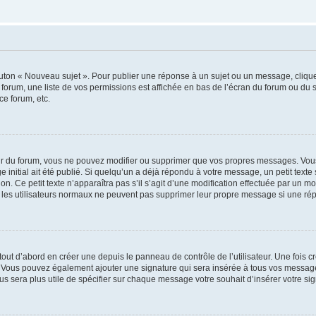
outon « Nouveau sujet ». Pour publier une réponse à un sujet ou un message, cliqu
 forum, une liste de vos permissions est affichée en bas de l’écran du forum ou du
ce forum, etc.
r du forum, vous ne pouvez modifier ou supprimer que vos propres messages. Vou
 initial ait été publié. Si quelqu’un a déjà répondu à votre message, un petit text
ion. Ce petit texte n’apparaîtra pas s’il s’agit d’une modification effectuée par un 
ue les utilisateurs normaux ne peuvent pas supprimer leur propre message si une ré
ut d’abord en créer une depuis le panneau de contrôle de l’utilisateur. Une fois c
ure. Vous pouvez également ajouter une signature qui sera insérée à tous vos mess
 vous sera plus utile de spécifier sur chaque message votre souhait d’insérer votre si