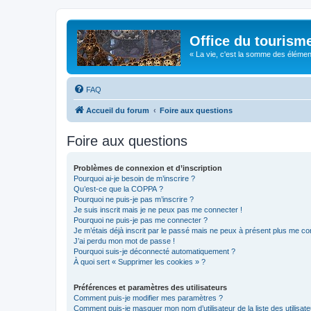
Office du tourism
« La vie, c'est la somme des éléments 
FAQ
Accueil du forum
Foire aux questions
Foire aux questions
Problèmes de connexion et d’inscription
Pourquoi ai-je besoin de m’inscrire ?
Qu’est-ce que la COPPA ?
Pourquoi ne puis-je pas m’inscrire ?
Je suis inscrit mais je ne peux pas me connecter !
Pourquoi ne puis-je pas me connecter ?
Je m’étais déjà inscrit par le passé mais ne peux à présent plus me co
J’ai perdu mon mot de passe !
Pourquoi suis-je déconnecté automatiquement ?
À quoi sert « Supprimer les cookies » ?
Préférences et paramètres des utilisateurs
Comment puis-je modifier mes paramètres ?
Comment puis-je masquer mon nom d’utilisateur de la liste des utilisate