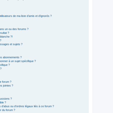
lisateurs de ma liste d’amis et d’ignorés ?
ans un ou des forums ?
sultat ?
blanche ?!
?
ssages et sujets ?
t les abonnements ?
onner à un sujet spécifique ?
ifique ?
 ?
ce forum ?
s jointes ?
cussions ?
ible ?
 d’abus ou d’ordres légaux liés à ce forum ?
r du forum ?