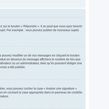
ez sur le bouton « Répondre ». Il se peut que vous ayez besoin
 sujet. Par exemple : vous pouvez publier de nouveaux sujets
s pouvez modifier un de vos messages en cliquant le bouton
e situé en dessous du message affichera le nombre de fois que
modérateur ou un administrateur, bien qu’ils puissent rédiger une
ponse a été publiée.
réée, vous pouvez cocher la case « Insérer une signature »
ages en cochant la case appropriée dans le panneau de contrôle
gnature.