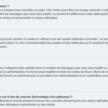
ateur ?
ur lorsque vous consultez un sujet. Une d’elles peut être une image associée à vo
mbre de messages que vous avez publié, ou permet de différencier votre statut parti
 unique et personnelle à chaque utilisateur.
ous pouvez ajouter un avatar en utilisant une des quatre méthodes suivantes : le serv
ent activer ou non la fonctionnalité des avatars et des méthodes qu’ils veuillent ren
forum.
ur, indiquent votre activité selon le nombre de messages que vous avez publié ou id
eul un administrateur du forum peut modifier le texte des rangs du forum. Merci de 
de forums ne toléreront pas ce procédé et un administrateur ou un modérateur pou
ur le lien de courrier électronique d’un utilisateur ?
s utilisateurs inscrits peuvent envoyer des courriers électroniques aux autres utili
es utilisateurs malveillants ou des robots.