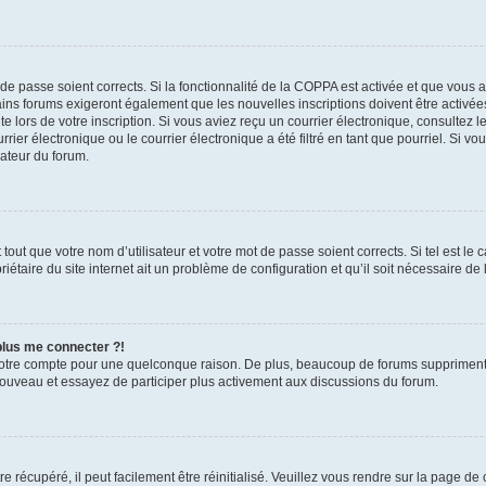
t de passe soient corrects. Si la fonctionnalité de la COPPA est activée et que vous 
ains forums exigeront également que les nouvelles inscriptions doivent être activée
te lors de votre inscription. Si vous aviez reçu un courrier électronique, consultez l
r électronique ou le courrier électronique a été filtré en tant que pourriel. Si vo
rateur du forum.
out que votre nom d’utilisateur et votre mot de passe soient corrects. Si tel est le
iétaire du site internet ait un problème de configuration et qu’il soit nécessaire de l
 plus me connecter ?!
votre compte pour une quelconque raison. De plus, beaucoup de forums suppriment pér
 nouveau et essayez de participer plus activement aux discussions du forum.
 récupéré, il peut facilement être réinitialisé. Veuillez vous rendre sur la page de