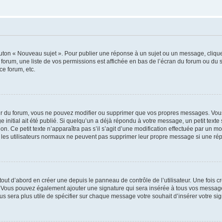
outon « Nouveau sujet ». Pour publier une réponse à un sujet ou un message, cliqu
 forum, une liste de vos permissions est affichée en bas de l’écran du forum ou du
ce forum, etc.
r du forum, vous ne pouvez modifier ou supprimer que vos propres messages. Vou
 initial ait été publié. Si quelqu’un a déjà répondu à votre message, un petit text
ion. Ce petit texte n’apparaîtra pas s’il s’agit d’une modification effectuée par un 
ue les utilisateurs normaux ne peuvent pas supprimer leur propre message si une ré
ut d’abord en créer une depuis le panneau de contrôle de l’utilisateur. Une fois c
ure. Vous pouvez également ajouter une signature qui sera insérée à tous vos mess
 vous sera plus utile de spécifier sur chaque message votre souhait d’insérer votre si