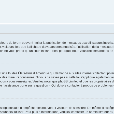
trateurs du forum peuvent limiter la publication de messages aux utilisateurs inscri
visiteurs, tels que l’affichage d’avatars personnalisés, l’utilisation de la messager
ription ne vous prend qu’un court instant, c’est pourquoi nous vous recommandons de l
t une loi des États-Unis d’Amérique qui demande aux sites internet collectant pot
 des mineurs concernés. Si vous ne savez pas si cette loi s’applique également au
 pourra vous renseigner. Veuillez noter que phpBB Limited et que les propriétaires
ue l’assistance porte sur la question « Qui dois-je contacter à propos de problèmes 
inscriptions afin d’empêcher les nouveaux visiteurs de s’inscrire. De même, il est é
s souhaitez utiliser. Pour plus d’informations, veuillez contacter un administrateur du