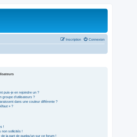
Inscription
Connexion
lisateurs
t puis-je en rejoindre un ?
 groupe d’utilisateurs ?
araissent dans une couleur différente ?
défaut » ?
s !
non sollicités !
e de la part de quelqu’un sur ce forum !