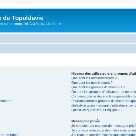
e de Topoldavie
sur un corps fini. À la fin, ça fait zéro. »
Niveaux des utilisateurs et groupes d’uti
Que sont les administrateurs ?
Que sont les modérateurs ?
Que sont les groupes d’utilisateurs ?
Où sont les groupes d’utilisateurs et commen
Comment puis-je devenir le responsable d’un
nnecter ?!
Pourquoi certains groupes d’utilisateurs app
Qu’est-ce qu’un « groupe d’utilisateurs par 
Qu’est-ce que le lien « L’équipe » ?
Messagerie privée
Je ne peux pas envoyer de messages privé
Je continue à recevoir des messages privés 
urs en ligne ?
J’ai reçu un courrier électronique indésirabl