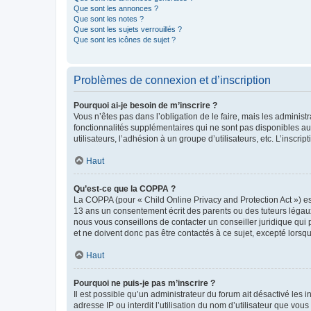
Que sont les annonces ?
Que sont les notes ?
Que sont les sujets verrouillés ?
Que sont les icônes de sujet ?
Problèmes de connexion et d’inscription
Pourquoi ai-je besoin de m’inscrire ?
Vous n’êtes pas dans l’obligation de le faire, mais les adminis
fonctionnalités supplémentaires qui ne sont pas disponibles aux 
utilisateurs, l’adhésion à un groupe d’utilisateurs, etc. L’insc
Haut
Qu’est-ce que la COPPA ?
La COPPA (pour « Child Online Privacy and Protection Act ») es
13 ans un consentement écrit des parents ou des tuteurs légaux
nous vous conseillons de contacter un conseiller juridique qui
et ne doivent donc pas être contactés à ce sujet, excepté lorsq
Haut
Pourquoi ne puis-je pas m’inscrire ?
Il est possible qu’un administrateur du forum ait désactivé les 
adresse IP ou interdit l’utilisation du nom d’utilisateur que vou