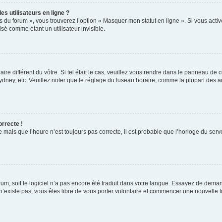
s utilisateurs en ligne ?
s du forum », vous trouverez l’option « Masquer mon statut en ligne ». Si vous activ
é comme étant un utilisateur invisible.
aire différent du vôtre. Si tel était le cas, veuillez vous rendre dans le panneau de co
ey, etc. Veuillez noter que le réglage du fuseau horaire, comme la plupart des autr
orrecte !
 mais que l’heure n’est toujours pas correcte, il est probable que l’horloge du serve
orum, soit le logiciel n’a pas encore été traduit dans votre langue. Essayez de deman
 n’existe pas, vous êtes libre de vous porter volontaire et commencer une nouvelle t