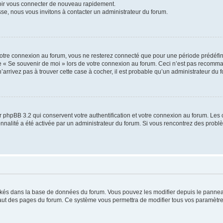
voir vous connecter de nouveau rapidement.
sse, nous vous invitons à contacter un administrateur du forum.
otre connexion au forum, vous ne resterez connecté que pour une période prédéfinie
se « Se souvenir de moi » lors de votre connexion au forum. Ceci n’est pas recomm
’arrivez pas à trouver cette case à cocher, il est probable qu’un administrateur du fo
 phpBB 3.2 qui conservent votre authentification et votre connexion au forum. Les 
tionnalité a été activée par un administrateur du forum. Si vous rencontrez des pro
ockés dans la base de données du forum. Vous pouvez les modifier depuis le panneau 
haut des pages du forum. Ce système vous permettra de modifier tous vos paramètre