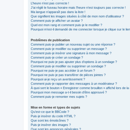
L’heure n’est pas correcte !
J’ai réglé le fuseau horaire mais l’heure n’est toujours pas correcte !
Ma langue n’apparaît pas dans la liste !
Que signifient les images situées à côté de mon nom d’utilisateur ?
Comment puis-je afficher un avatar ?
Quel est mon rang et comment puis-je le modifier ?
Pourquoi m’est-il demandé de me connecter lorsque je clique sur le lien 
Problèmes de publication
Comment puis-je publier un nouveau sujet ou une réponse ?
Comment puis-je modifier ou supprimer un message ?
Comment puis-je insérer une signature à mon message ?
Comment puis-je créer un sondage ?
Pourquoi ne puis-je pas ajouter plus d’options à un sondage ?
Comment puis-je modifier ou supprimer un sondage ?
Pourquoi ne puis-je pas accéder à un forum ?
Pourquoi ne puis-je pas transférer de pièces jointes ?
Pourquoi ai-je reçu un avertissement ?
Comment puis-je rapporter des messages à un modérateur ?
À quoi sert le bouton « Enregistrer comme brouillon » affiché lors de la 
Pourquoi mon message a-t-il besoin d’être approuvé ?
Comment puis-je remonter mes sujets ?
Mise en forme et types de sujets
Qu’est-ce que le BBCode ?
Puis-je insérer du code HTML ?
Que sont les émoticônes ?
Puis-je insérer des images ?
Que sont les annonces générales ?