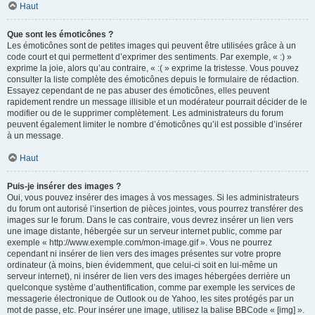
Haut
Que sont les émoticônes ?
Les émoticônes sont de petites images qui peuvent être utilisées grâce à un
code court et qui permettent d’exprimer des sentiments. Par exemple, « :) »
exprime la joie, alors qu’au contraire, « :( » exprime la tristesse. Vous pouvez
consulter la liste complète des émoticônes depuis le formulaire de rédaction.
Essayez cependant de ne pas abuser des émoticônes, elles peuvent
rapidement rendre un message illisible et un modérateur pourrait décider de le
modifier ou de le supprimer complètement. Les administrateurs du forum
peuvent également limiter le nombre d’émoticônes qu’il est possible d’insérer
à un message.
Haut
Puis-je insérer des images ?
Oui, vous pouvez insérer des images à vos messages. Si les administrateurs
du forum ont autorisé l’insertion de pièces jointes, vous pourrez transférer des
images sur le forum. Dans le cas contraire, vous devrez insérer un lien vers
une image distante, hébergée sur un serveur internet public, comme par
exemple « http://www.exemple.com/mon-image.gif ». Vous ne pourrez
cependant ni insérer de lien vers des images présentes sur votre propre
ordinateur (à moins, bien évidemment, que celui-ci soit en lui-même un
serveur internet), ni insérer de lien vers des images hébergées derrière un
quelconque système d’authentification, comme par exemple les services de
messagerie électronique de Outlook ou de Yahoo, les sites protégés par un
mot de passe, etc. Pour insérer une image, utilisez la balise BBCode « [img] ».