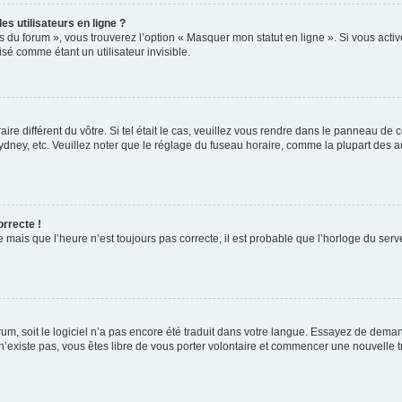
s utilisateurs en ligne ?
s du forum », vous trouverez l’option « Masquer mon statut en ligne ». Si vous activ
é comme étant un utilisateur invisible.
aire différent du vôtre. Si tel était le cas, veuillez vous rendre dans le panneau de co
ey, etc. Veuillez noter que le réglage du fuseau horaire, comme la plupart des autr
orrecte !
 mais que l’heure n’est toujours pas correcte, il est probable que l’horloge du serve
orum, soit le logiciel n’a pas encore été traduit dans votre langue. Essayez de deman
 n’existe pas, vous êtes libre de vous porter volontaire et commencer une nouvelle t