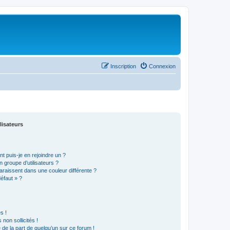
Inscription
Connexion
lisateurs
t puis-je en rejoindre un ?
 groupe d’utilisateurs ?
araissent dans une couleur différente ?
défaut » ?
s !
non sollicités !
e de la part de quelqu’un sur ce forum !