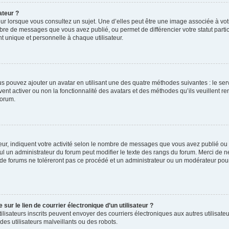
ateur ?
ur lorsque vous consultez un sujet. Une d’elles peut être une image associée à vo
mbre de messages que vous avez publié, ou permet de différencier votre statut parti
 unique et personnelle à chaque utilisateur.
ous pouvez ajouter un avatar en utilisant une des quatre méthodes suivantes : le serv
ent activer ou non la fonctionnalité des avatars et des méthodes qu’ils veuillent ren
forum.
ur, indiquent votre activité selon le nombre de messages que vous avez publié ou id
eul un administrateur du forum peut modifier le texte des rangs du forum. Merci de 
de forums ne toléreront pas ce procédé et un administrateur ou un modérateur pou
ur le lien de courrier électronique d’un utilisateur ?
s utilisateurs inscrits peuvent envoyer des courriers électroniques aux autres utili
es utilisateurs malveillants ou des robots.