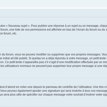
outon « Nouveau sujet ». Pour publier une réponse à un sujet ou un message, cliqu
 forum, une liste de vos permissions est affichée en bas de l’écran du forum ou du
ce forum, etc.
r du forum, vous ne pouvez modifier ou supprimer que vos propres messages. Vou
 initial ait été publié. Si quelqu’un a déjà répondu à votre message, un petit text
ion. Ce petit texte n’apparaîtra pas s’il s’agit d’une modification effectuée par un 
ue les utilisateurs normaux ne peuvent pas supprimer leur propre message si une ré
ut d’abord en créer une depuis le panneau de contrôle de l’utilisateur. Une fois c
ure. Vous pouvez également ajouter une signature qui sera insérée à tous vos mess
 vous sera plus utile de spécifier sur chaque message votre souhait d’insérer votre si