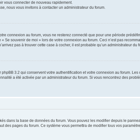
voir vous connecter de nouveau rapidement.
sse, nous vous invitons à contacter un administrateur du forum.
otre connexion au forum, vous ne resterez connecté que pour une période prédéfinie
se « Se souvenir de moi » lors de votre connexion au forum. Ceci n’est pas recomm
’arrivez pas à trouver cette case à cocher, il est probable qu’un administrateur du fo
 phpBB 3.2 qui conservent votre authentification et votre connexion au forum. Les 
tionnalité a été activée par un administrateur du forum. Si vous rencontrez des pro
ockés dans la base de données du forum. Vous pouvez les modifier depuis le panneau 
haut des pages du forum. Ce système vous permettra de modifier tous vos paramètre