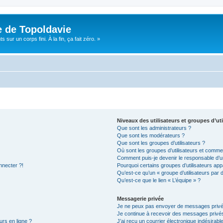
e de Topoldavie
sur un corps fini. À la fin, ça fait zéro. »
Niveaux des utilisateurs et groupes d’uti
Que sont les administrateurs ?
Que sont les modérateurs ?
Que sont les groupes d’utilisateurs ?
Où sont les groupes d’utilisateurs et commen
Comment puis-je devenir le responsable d’un
nnecter ?!
Pourquoi certains groupes d’utilisateurs app
Qu’est-ce qu’un « groupe d’utilisateurs par 
Qu’est-ce que le lien « L’équipe » ?
Messagerie privée
Je ne peux pas envoyer de messages privé
Je continue à recevoir des messages privés 
urs en ligne ?
J’ai reçu un courrier électronique indésirabl