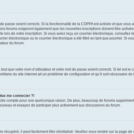
t de passe soient corrects. Si la fonctionnalité de la COPPA est activée et que vous 
ains forums exigeront également que les nouvelles inscriptions doivent être activée
te lors de votre inscription. Si vous aviez reçu un courrier électronique, consultez l
r électronique ou le courrier électronique a été filtré en tant que pourriel. Si vo
rateur du forum.
out que votre nom d’utilisateur et votre mot de passe soient corrects. Si tel est le
iétaire du site internet ait un problème de configuration et qu’il soit nécessaire de l
 plus me connecter ?!
votre compte pour une quelconque raison. De plus, beaucoup de forums suppriment pér
 nouveau et essayez de participer plus activement aux discussions du forum.
 récupéré, il peut facilement être réinitialisé. Veuillez vous rendre sur la page de