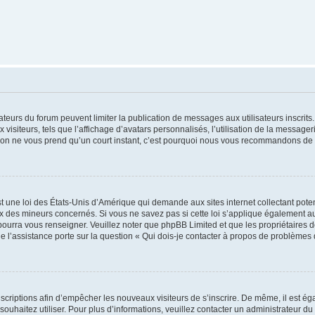
trateurs du forum peuvent limiter la publication de messages aux utilisateurs inscri
visiteurs, tels que l’affichage d’avatars personnalisés, l’utilisation de la messager
ription ne vous prend qu’un court instant, c’est pourquoi nous vous recommandons de l
t une loi des États-Unis d’Amérique qui demande aux sites internet collectant pot
 des mineurs concernés. Si vous ne savez pas si cette loi s’applique également au
 pourra vous renseigner. Veuillez noter que phpBB Limited et que les propriétaires
ue l’assistance porte sur la question « Qui dois-je contacter à propos de problèmes 
inscriptions afin d’empêcher les nouveaux visiteurs de s’inscrire. De même, il est é
s souhaitez utiliser. Pour plus d’informations, veuillez contacter un administrateur du