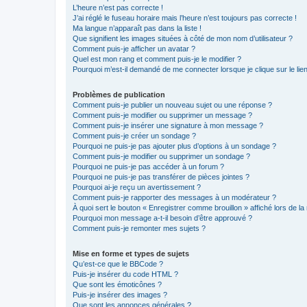
L’heure n’est pas correcte !
J’ai réglé le fuseau horaire mais l’heure n’est toujours pas correcte !
Ma langue n’apparaît pas dans la liste !
Que signifient les images situées à côté de mon nom d’utilisateur ?
Comment puis-je afficher un avatar ?
Quel est mon rang et comment puis-je le modifier ?
Pourquoi m’est-il demandé de me connecter lorsque je clique sur le lien 
Problèmes de publication
Comment puis-je publier un nouveau sujet ou une réponse ?
Comment puis-je modifier ou supprimer un message ?
Comment puis-je insérer une signature à mon message ?
Comment puis-je créer un sondage ?
Pourquoi ne puis-je pas ajouter plus d’options à un sondage ?
Comment puis-je modifier ou supprimer un sondage ?
Pourquoi ne puis-je pas accéder à un forum ?
Pourquoi ne puis-je pas transférer de pièces jointes ?
Pourquoi ai-je reçu un avertissement ?
Comment puis-je rapporter des messages à un modérateur ?
À quoi sert le bouton « Enregistrer comme brouillon » affiché lors de la 
Pourquoi mon message a-t-il besoin d’être approuvé ?
Comment puis-je remonter mes sujets ?
Mise en forme et types de sujets
Qu’est-ce que le BBCode ?
Puis-je insérer du code HTML ?
Que sont les émoticônes ?
Puis-je insérer des images ?
Que sont les annonces générales ?