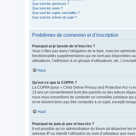
Que sont les annonces ?
Que sont les notes ?
Que sont les sujets verrouillés ?
Que sont les icônes de sujet ?
Problèmes de connexion et d’inscription
Pourquoi ai-je besoin de m’inscrire ?
Vous n’êtes pas dans l’obligation de le faire, mais les adminis
fonctionnalités supplémentaires qui ne sont pas disponibles aux 
utilisateurs, l’adhésion à un groupe d’utilisateurs, etc. L’insc
Haut
Qu’est-ce que la COPPA ?
La COPPA (pour « Child Online Privacy and Protection Act ») es
13 ans un consentement écrit des parents ou des tuteurs légaux
nous vous conseillons de contacter un conseiller juridique qui
et ne doivent donc pas être contactés à ce sujet, excepté lorsq
Haut
Pourquoi ne puis-je pas m’inscrire ?
Il est possible qu’un administrateur du forum ait désactivé les 
adresse IP ou interdit l’utilisation du nom d’utilisateur que vou