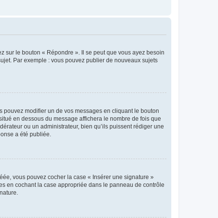
ez sur le bouton « Répondre ». Il se peut que vous ayez besoin
 sujet. Par exemple : vous pouvez publier de nouveaux sujets
s pouvez modifier un de vos messages en cliquant le bouton
e situé en dessous du message affichera le nombre de fois que
modérateur ou un administrateur, bien qu’ils puissent rédiger une
ponse a été publiée.
réée, vous pouvez cocher la case « Insérer une signature »
ages en cochant la case appropriée dans le panneau de contrôle
gnature.