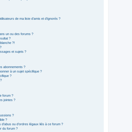
lisateurs de ma liste d’amis et d’ignorés ?
ans un ou des forums ?
sultat ?
blanche ?!
?
ssages et sujets ?
t les abonnements ?
onner à un sujet spécifique ?
ifique ?
 ?
ce forum ?
s jointes ?
cussions ?
ible ?
 d’abus ou d’ordres légaux liés à ce forum ?
r du forum ?