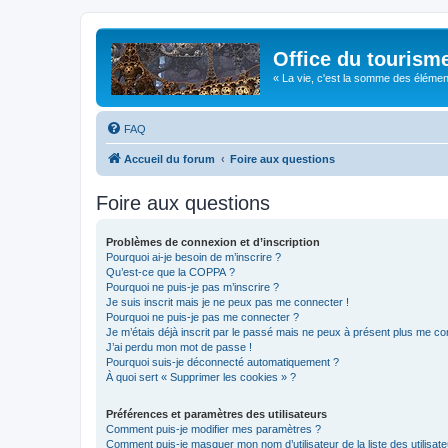
Office du tourism
« La vie, c'est la somme des éléments 
FAQ
Accueil du forum
Foire aux questions
Foire aux questions
Problèmes de connexion et d’inscription
Pourquoi ai-je besoin de m’inscrire ?
Qu’est-ce que la COPPA ?
Pourquoi ne puis-je pas m’inscrire ?
Je suis inscrit mais je ne peux pas me connecter !
Pourquoi ne puis-je pas me connecter ?
Je m’étais déjà inscrit par le passé mais ne peux à présent plus me co
J’ai perdu mon mot de passe !
Pourquoi suis-je déconnecté automatiquement ?
À quoi sert « Supprimer les cookies » ?
Préférences et paramètres des utilisateurs
Comment puis-je modifier mes paramètres ?
Comment puis-je masquer mon nom d’utilisateur de la liste des utilisate