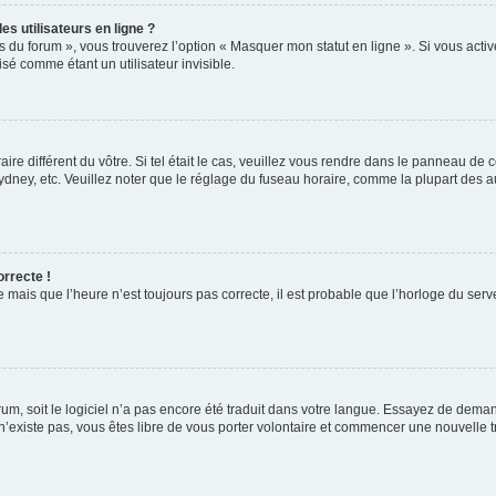
s utilisateurs en ligne ?
s du forum », vous trouverez l’option « Masquer mon statut en ligne ». Si vous activ
é comme étant un utilisateur invisible.
aire différent du vôtre. Si tel était le cas, veuillez vous rendre dans le panneau de co
ey, etc. Veuillez noter que le réglage du fuseau horaire, comme la plupart des autr
orrecte !
 mais que l’heure n’est toujours pas correcte, il est probable que l’horloge du serve
orum, soit le logiciel n’a pas encore été traduit dans votre langue. Essayez de deman
 n’existe pas, vous êtes libre de vous porter volontaire et commencer une nouvelle t