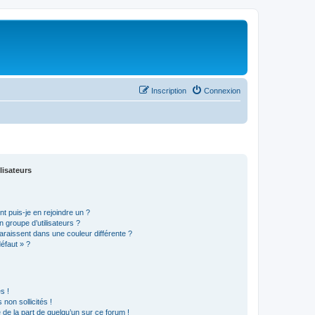
Inscription
Connexion
lisateurs
t puis-je en rejoindre un ?
 groupe d’utilisateurs ?
araissent dans une couleur différente ?
défaut » ?
s !
non sollicités !
e de la part de quelqu’un sur ce forum !