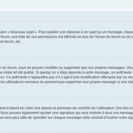
outon « Nouveau sujet ». Pour publier une réponse à un sujet ou un message, cliqu
 forum, une liste de vos permissions est affichée en bas de l’écran du forum ou du
ce forum, etc.
r du forum, vous ne pouvez modifier ou supprimer que vos propres messages. Vou
 initial ait été publié. Si quelqu’un a déjà répondu à votre message, un petit text
ion. Ce petit texte n’apparaîtra pas s’il s’agit d’une modification effectuée par un 
ue les utilisateurs normaux ne peuvent pas supprimer leur propre message si une ré
ut d’abord en créer une depuis le panneau de contrôle de l’utilisateur. Une fois c
ure. Vous pouvez également ajouter une signature qui sera insérée à tous vos mess
 vous sera plus utile de spécifier sur chaque message votre souhait d’insérer votre si