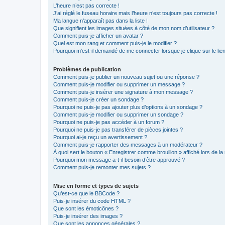
L’heure n’est pas correcte !
J’ai réglé le fuseau horaire mais l’heure n’est toujours pas correcte !
Ma langue n’apparaît pas dans la liste !
Que signifient les images situées à côté de mon nom d’utilisateur ?
Comment puis-je afficher un avatar ?
Quel est mon rang et comment puis-je le modifier ?
Pourquoi m’est-il demandé de me connecter lorsque je clique sur le lien 
Problèmes de publication
Comment puis-je publier un nouveau sujet ou une réponse ?
Comment puis-je modifier ou supprimer un message ?
Comment puis-je insérer une signature à mon message ?
Comment puis-je créer un sondage ?
Pourquoi ne puis-je pas ajouter plus d’options à un sondage ?
Comment puis-je modifier ou supprimer un sondage ?
Pourquoi ne puis-je pas accéder à un forum ?
Pourquoi ne puis-je pas transférer de pièces jointes ?
Pourquoi ai-je reçu un avertissement ?
Comment puis-je rapporter des messages à un modérateur ?
À quoi sert le bouton « Enregistrer comme brouillon » affiché lors de la 
Pourquoi mon message a-t-il besoin d’être approuvé ?
Comment puis-je remonter mes sujets ?
Mise en forme et types de sujets
Qu’est-ce que le BBCode ?
Puis-je insérer du code HTML ?
Que sont les émoticônes ?
Puis-je insérer des images ?
Que sont les annonces générales ?