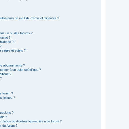
lisateurs de ma liste d’amis et d’ignorés ?
ans un ou des forums ?
sultat ?
blanche ?!
?
ssages et sujets ?
t les abonnements ?
onner à un sujet spécifique ?
ifique ?
 ?
ce forum ?
s jointes ?
cussions ?
ible ?
 d’abus ou d’ordres légaux liés à ce forum ?
r du forum ?