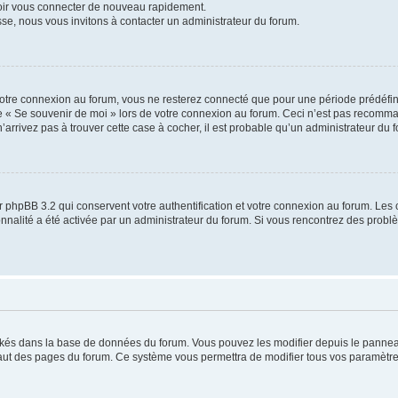
voir vous connecter de nouveau rapidement.
sse, nous vous invitons à contacter un administrateur du forum.
otre connexion au forum, vous ne resterez connecté que pour une période prédéfinie
se « Se souvenir de moi » lors de votre connexion au forum. Ceci n’est pas recomm
’arrivez pas à trouver cette case à cocher, il est probable qu’un administrateur du fo
 phpBB 3.2 qui conservent votre authentification et votre connexion au forum. Les 
tionnalité a été activée par un administrateur du forum. Si vous rencontrez des pro
ockés dans la base de données du forum. Vous pouvez les modifier depuis le panneau 
haut des pages du forum. Ce système vous permettra de modifier tous vos paramètre