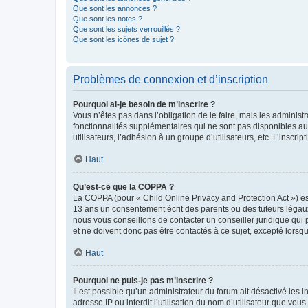
Que sont les annonces ?
Que sont les notes ?
Que sont les sujets verrouillés ?
Que sont les icônes de sujet ?
Problèmes de connexion et d’inscription
Pourquoi ai-je besoin de m’inscrire ?
Vous n’êtes pas dans l’obligation de le faire, mais les adminis
fonctionnalités supplémentaires qui ne sont pas disponibles aux 
utilisateurs, l’adhésion à un groupe d’utilisateurs, etc. L’insc
Haut
Qu’est-ce que la COPPA ?
La COPPA (pour « Child Online Privacy and Protection Act ») es
13 ans un consentement écrit des parents ou des tuteurs légaux
nous vous conseillons de contacter un conseiller juridique qui
et ne doivent donc pas être contactés à ce sujet, excepté lorsq
Haut
Pourquoi ne puis-je pas m’inscrire ?
Il est possible qu’un administrateur du forum ait désactivé les 
adresse IP ou interdit l’utilisation du nom d’utilisateur que vou