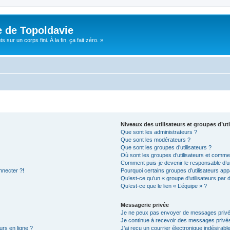
e de Topoldavie
sur un corps fini. À la fin, ça fait zéro. »
Niveaux des utilisateurs et groupes d’uti
Que sont les administrateurs ?
Que sont les modérateurs ?
Que sont les groupes d’utilisateurs ?
Où sont les groupes d’utilisateurs et commen
Comment puis-je devenir le responsable d’un
nnecter ?!
Pourquoi certains groupes d’utilisateurs app
Qu’est-ce qu’un « groupe d’utilisateurs par 
Qu’est-ce que le lien « L’équipe » ?
Messagerie privée
Je ne peux pas envoyer de messages privé
Je continue à recevoir des messages privés 
urs en ligne ?
J’ai reçu un courrier électronique indésirabl