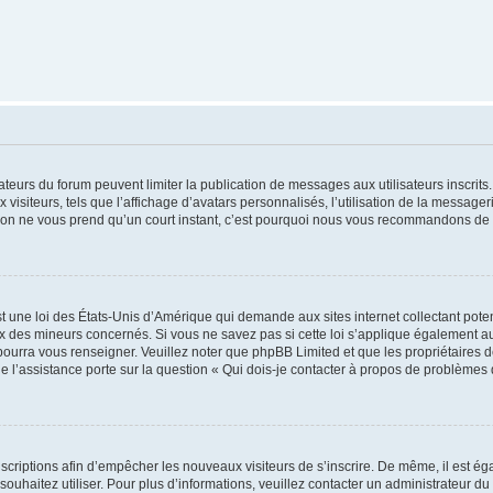
trateurs du forum peuvent limiter la publication de messages aux utilisateurs inscri
visiteurs, tels que l’affichage d’avatars personnalisés, l’utilisation de la messager
ription ne vous prend qu’un court instant, c’est pourquoi nous vous recommandons de l
t une loi des États-Unis d’Amérique qui demande aux sites internet collectant pot
 des mineurs concernés. Si vous ne savez pas si cette loi s’applique également au
 pourra vous renseigner. Veuillez noter que phpBB Limited et que les propriétaires
ue l’assistance porte sur la question « Qui dois-je contacter à propos de problèmes 
inscriptions afin d’empêcher les nouveaux visiteurs de s’inscrire. De même, il est é
s souhaitez utiliser. Pour plus d’informations, veuillez contacter un administrateur du