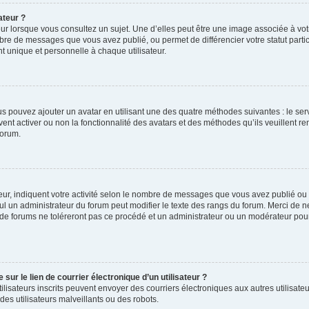
ateur ?
ur lorsque vous consultez un sujet. Une d’elles peut être une image associée à vo
mbre de messages que vous avez publié, ou permet de différencier votre statut parti
 unique et personnelle à chaque utilisateur.
ous pouvez ajouter un avatar en utilisant une des quatre méthodes suivantes : le serv
ent activer ou non la fonctionnalité des avatars et des méthodes qu’ils veuillent ren
forum.
ur, indiquent votre activité selon le nombre de messages que vous avez publié ou id
eul un administrateur du forum peut modifier le texte des rangs du forum. Merci de 
de forums ne toléreront pas ce procédé et un administrateur ou un modérateur pou
ur le lien de courrier électronique d’un utilisateur ?
s utilisateurs inscrits peuvent envoyer des courriers électroniques aux autres utili
es utilisateurs malveillants ou des robots.