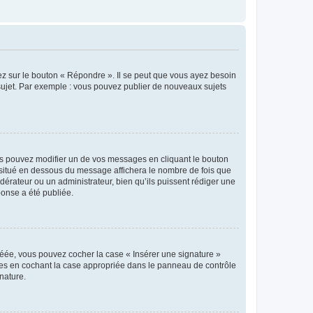
ez sur le bouton « Répondre ». Il se peut que vous ayez besoin
 sujet. Par exemple : vous pouvez publier de nouveaux sujets
s pouvez modifier un de vos messages en cliquant le bouton
e situé en dessous du message affichera le nombre de fois que
modérateur ou un administrateur, bien qu’ils puissent rédiger une
ponse a été publiée.
réée, vous pouvez cocher la case « Insérer une signature »
ages en cochant la case appropriée dans le panneau de contrôle
gnature.