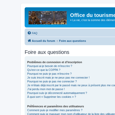
Office du tourism
« La vie, c'est la somme des éléments 
FAQ
Accueil du forum
Foire aux questions
Foire aux questions
Problèmes de connexion et d’inscription
Pourquoi ai-je besoin de m’inscrire ?
Qu’est-ce que la COPPA ?
Pourquoi ne puis-je pas m’inscrire ?
Je suis inscrit mais je ne peux pas me connecter !
Pourquoi ne puis-je pas me connecter ?
Je m’étais déjà inscrit par le passé mais ne peux à présent plus me co
J’ai perdu mon mot de passe !
Pourquoi suis-je déconnecté automatiquement ?
À quoi sert « Supprimer les cookies » ?
Préférences et paramètres des utilisateurs
Comment puis-je modifier mes paramètres ?
Comment puis-je masquer mon nom d’utilisateur de la liste des utilisate