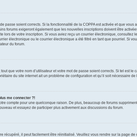
t de passe soient corrects. Si la fonctionnalité de la COPPA est activée et que vous 
ains forums exigeront également que les nouvelles inscriptions doivent être activée
te lors de votre inscription. Si vous aviez reçu un courrier électronique, consultez l
r électronique ou le courrier électronique a été filtré en tant que pourriel. Si vo
rateur du forum.
out que votre nom d’utilisateur et votre mot de passe soient corrects. Si tel est le
iétaire du site internet ait un problème de configuration et qu’il soit nécessaire de l
 plus me connecter ?!
votre compte pour une quelconque raison. De plus, beaucoup de forums suppriment pér
 nouveau et essayez de participer plus activement aux discussions du forum.
 récupéré, il peut facilement être réinitialisé. Veuillez vous rendre sur la page de