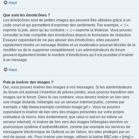
Haut
Que sont les émoticônes ?
Les émoticônes sont de petites images qui peuvent être utilisées grâce à un
code court et qui permettent d’exprimer des sentiments. Par exemple, « :) »
exprime la joie, alors qu’au contraire, « :( » exprime la tristesse. Vous pouvez
consulter la liste complète des émoticônes depuis le formulaire de rédaction.
Essayez cependant de ne pas abuser des émoticônes, elles peuvent
rapidement rendre un message illisible et un modérateur pourrait décider de le
modifier ou de le supprimer complètement. Les administrateurs du forum
peuvent également limiter le nombre d’émoticônes qu’il est possible d’insérer
à un message.
Haut
Puis-je insérer des images ?
Oui, vous pouvez insérer des images à vos messages. Si les administrateurs
du forum ont autorisé l’insertion de pièces jointes, vous pourrez transférer des
images sur le forum. Dans le cas contraire, vous devrez insérer un lien vers
une image distante, hébergée sur un serveur internet public, comme par
exemple « http://www.exemple.com/mon-image.gif ». Vous ne pourrez
cependant ni insérer de lien vers des images présentes sur votre propre
ordinateur (à moins, bien évidemment, que celui-ci soit en lui-même un
serveur internet), ni insérer de lien vers des images hébergées derrière un
quelconque système d’authentification, comme par exemple les services de
messagerie électronique de Outlook ou de Yahoo, les sites protégés par un
mot de passe, etc. Pour insérer une image, utilisez la balise BBCode « [img] ».